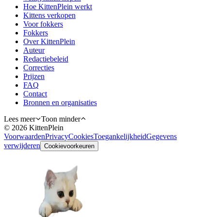
Hoe KittenPlein werkt
Kittens verkopen
Voor fokkers
Fokkers
Over KittenPlein
Auteur
Redactiebeleid
Correcties
Prijzen
FAQ
Contact
Bronnen en organisaties
Lees meer
Toon minder
©
2026
KittenPlein
Voorwaarden
Privacy
Cookies
Toegankelijkheid
Gegevens
verwijderen
Cookievoorkeuren