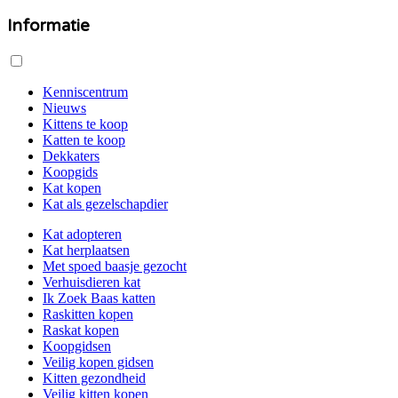
Informatie
Kenniscentrum
Nieuws
Kittens te koop
Katten te koop
Dekkaters
Koopgids
Kat kopen
Kat als gezelschapdier
Kat adopteren
Kat herplaatsen
Met spoed baasje gezocht
Verhuisdieren kat
Ik Zoek Baas katten
Raskitten kopen
Raskat kopen
Koopgidsen
Veilig kopen gidsen
Kitten gezondheid
Veilig kitten kopen