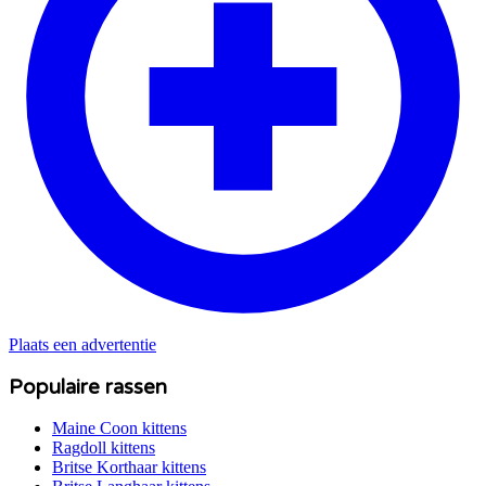
Plaats een advertentie
Populaire rassen
Maine Coon
kittens
Ragdoll
kittens
Britse Korthaar
kittens