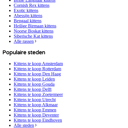
Britse Langhaar
kittens
Cornish Rex
kittens
Exotic
kittens
Abessijn
kittens
Bengaal
kittens
Heilige Birmaan
kittens
Noorse Boskat
kittens
Siberische Kat
kittens
Alle rassen
Populaire steden
Kittens te koop
Amsterdam
Kittens te koop
Rotterdam
Kittens te koop
Den Haag
Kittens te koop
Leiden
Kittens te koop
Gouda
Kittens te koop
Delft
Kittens te koop
Zoetermeer
Kittens te koop
Utrecht
Kittens te koop
Alkmaar
Kittens te koop
Emmen
Kittens te koop
Deventer
Kittens te koop
Eindhoven
Alle steden