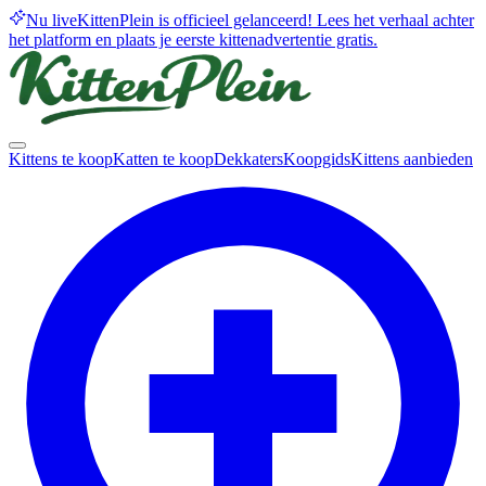
Nu live
KittenPlein is officieel gelanceerd! Lees het verhaal achter
het platform en plaats je eerste kittenadvertentie gratis.
Kittens te koop
Katten te koop
Dekkaters
Koopgids
Kittens aanbieden