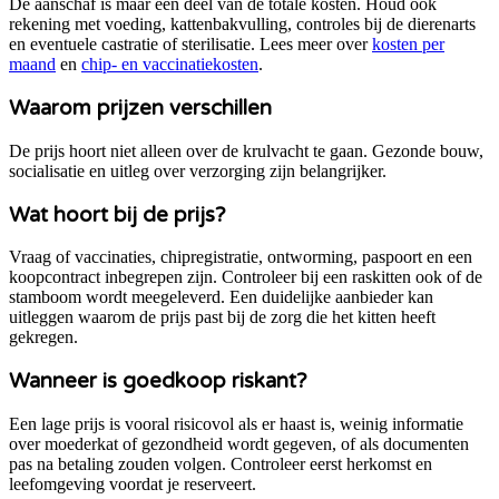
De aanschaf is maar een deel van de totale kosten. Houd ook
rekening met voeding, kattenbakvulling, controles bij de dierenarts
en eventuele castratie of sterilisatie. Lees meer over
kosten per
maand
en
chip- en vaccinatiekosten
.
Waarom prijzen verschillen
De prijs hoort niet alleen over de krulvacht te gaan. Gezonde bouw,
socialisatie en uitleg over verzorging zijn belangrijker.
Wat hoort bij de prijs?
Vraag of vaccinaties, chipregistratie, ontworming, paspoort en een
koopcontract inbegrepen zijn.
Controleer bij een raskitten ook of de
stamboom wordt meegeleverd.
Een duidelijke aanbieder kan
uitleggen waarom de prijs past bij de zorg die het kitten heeft
gekregen.
Wanneer is goedkoop riskant?
Een lage prijs is vooral risicovol als er haast is, weinig informatie
over moederkat of gezondheid wordt gegeven, of als documenten
pas na betaling zouden volgen. Controleer eerst herkomst en
leefomgeving voordat je reserveert.