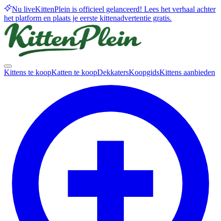
Nu live
KittenPlein is officieel gelanceerd! Lees het verhaal achter
het platform en plaats je eerste kittenadvertentie gratis.
Kittens te koop
Katten te koop
Dekkaters
Koopgids
Kittens aanbieden