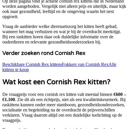
Op deze pagina vind je actuele
cornish rex
kittens die in Nederland
worden aangeboden. Vergelijk niet alleen prijs en uiterlijk, maar kijk
ook naar gezondheid, leeftijd en de omgeving waarin het nest
opgroeit.
Vraag de aanbieder welke dierenartszorg het kitten heeft gehad,
wanneer het mag verhuizen en wat je bij de overdracht meekrijgt.
Bij een raskitten horen daar ook duidelijke informatie over de
ouderdieren en relevante gezondheidsonderzoeken bij.
Verder zoeken rond
Cornish Rex
Beschikbare
Cornish Rex
kittens
Fokkers van Cornish Rex
Alle
kittens te koop
Wat kost een
Cornish Rex
kitten?
De vraagprijs voor een
cornish rex
kitten valt meestal binnen
€600 –
€1.100
. Zie dit als een richtprijs, niet als een kwaliteitskeurmerk.
Bij
raskittens kunnen onder meer stamboom, gezondheidsonderzoeken,
socialisatie en begeleiding na de overdracht de prijsverschillen
verklaren.
Vraag daarom altijd om een duidelijke toelichting op de
vraagprijs.