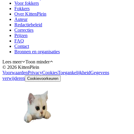
Voor fokkers
Fokkers
Over KittenPlein
Auteur
Redactiebeleid
Correcties
Prijzen
FAQ
Contact
Bronnen en organisaties
Lees meer
Toon minder
©
2026
KittenPlein
Voorwaarden
Privacy
Cookies
Toegankelijkheid
Gegevens
verwijderen
Cookievoorkeuren