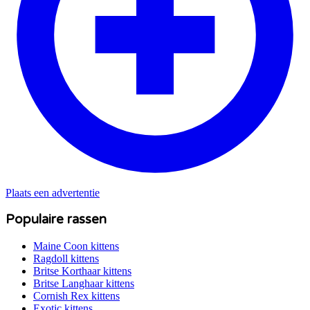
Plaats een advertentie
Populaire rassen
Maine Coon
kittens
Ragdoll
kittens
Britse Korthaar
kittens
Britse Langhaar
kittens
Cornish Rex
kittens
Exotic
kittens