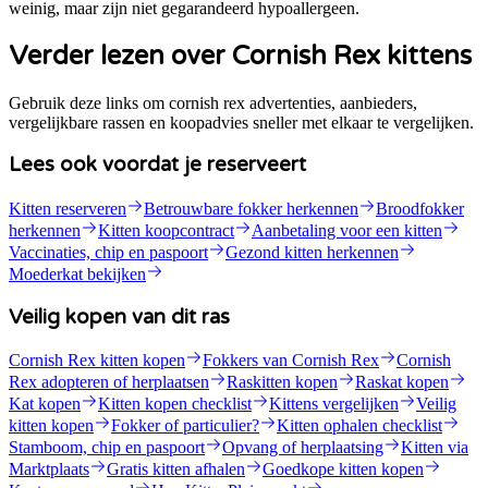
weinig, maar zijn niet gegarandeerd hypoallergeen.
Verder lezen over Cornish Rex kittens
Gebruik deze links om cornish rex advertenties, aanbieders,
vergelijkbare rassen en koopadvies sneller met elkaar te vergelijken.
Lees ook voordat je reserveert
Kitten reserveren
Betrouwbare fokker herkennen
Broodfokker
herkennen
Kitten koopcontract
Aanbetaling voor een kitten
Vaccinaties, chip en paspoort
Gezond kitten herkennen
Moederkat bekijken
Veilig kopen van dit ras
Cornish Rex kitten kopen
Fokkers van Cornish Rex
Cornish
Rex adopteren of herplaatsen
Raskitten kopen
Raskat kopen
Kat kopen
Kitten kopen checklist
Kittens vergelijken
Veilig
kitten kopen
Fokker of particulier?
Kitten ophalen checklist
Stamboom, chip en paspoort
Opvang of herplaatsing
Kitten via
Marktplaats
Gratis kitten afhalen
Goedkope kitten kopen