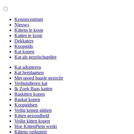
Kenniscentrum
Nieuws
Kittens te koop
Katten te koop
Dekkaters
Koopgids
Kat kopen
Kat als gezelschapdier
Kat adopteren
Kat herplaatsen
Met spoed baasje gezocht
Verhuisdieren kat
Ik Zoek Baas katten
Raskitten kopen
Raskat kopen
Koopgidsen
Veilig kopen gidsen
Kitten gezondheid
Veilig kitten kopen
Hoe KittenPlein werkt
Kittens verkopen