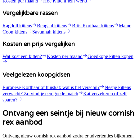
Kosten per maand
Hoe KittenPlein werkt
Vergelijkbare rassen
Ragdoll kittens
Bengaal kittens
Brits Korthaar kittens
Maine
Coon kittens
Savannah kittens
Kosten en prijs vergelijken
Wat kost een kitten?
Kosten per maand
Goedkope kitten kopen
Veelgelezen koopgidsen
Europese Korthaar of huiskat: wat is het verschil?
Nestje kittens
verwacht? Zo vind je een goede match
Kat verzekeren of zelf
sparen?
Ontvang een seintje bij nieuw cornish
rex aanbod
Ontvang nieuw cornish rex aanbod zodra er advertenties bijkomen.