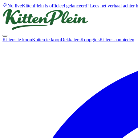
Nu live
KittenPlein is officieel gelanceerd! Lees het verhaal achter he
Kittens te koop
Katten te koop
Dekkaters
Koopgids
Kittens aanbieden