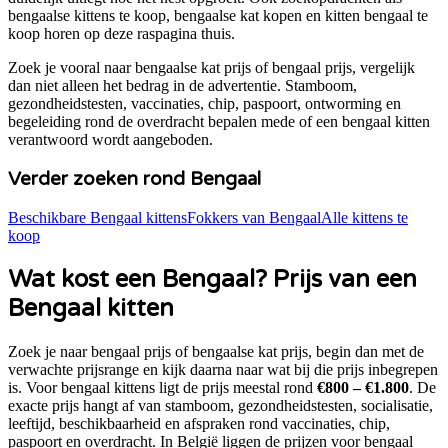
bengaalse kittens te koop, bengaalse kat kopen en kitten bengaal te
koop
horen op deze raspagina thuis.
Zoek je vooral naar
bengaalse kat prijs
of
bengaal prijs
, vergelijk
dan niet alleen het bedrag in de advertentie. Stamboom,
gezondheidstesten, vaccinaties, chip, paspoort, ontworming en
begeleiding rond de overdracht bepalen mede of een
bengaal
kitten
verantwoord wordt aangeboden.
Verder zoeken rond
Bengaal
Beschikbare
Bengaal
kittens
Fokkers van
Bengaal
Alle kittens te
koop
Wat kost een
Bengaal
? Prijs van een
Bengaal
kitten
Zoek je naar
bengaal prijs of bengaalse kat prijs
, begin dan met de
verwachte prijsrange en kijk daarna naar wat bij die prijs inbegrepen
is. Voor
bengaal
kittens ligt de prijs meestal rond
€800 – €1.800
. De
exacte prijs hangt af van stamboom, gezondheidstesten, socialisatie,
leeftijd, beschikbaarheid en afspraken rond vaccinaties, chip,
paspoort en overdracht. In België liggen de prijzen voor
bengaal