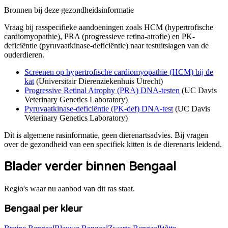
Bronnen bij deze gezondheidsinformatie
Vraag bij rasspecifieke aandoeningen zoals
HCM (hypertrofische
cardiomyopathie), PRA (progressieve retina-atrofie) en PK-
deficiëntie (pyruvaatkinase-deficiëntie)
naar testuitslagen van de
ouderdieren.
Screenen op hypertrofische cardiomyopathie (HCM) bij de
kat
(
Universitair Dierenziekenhuis Utrecht
)
Progressive Retinal Atrophy (PRA) DNA-testen
(
UC Davis
Veterinary Genetics Laboratory
)
Pyruvaatkinase-deficiëntie (PK-def) DNA-test
(
UC Davis
Veterinary Genetics Laboratory
)
Dit is algemene rasinformatie, geen dierenartsadvies. Bij vragen
over de gezondheid van een specifiek kitten is de dierenarts leidend.
Blader verder binnen Bengaal
Regio's waar nu aanbod van dit ras staat.
Bengaal per kleur