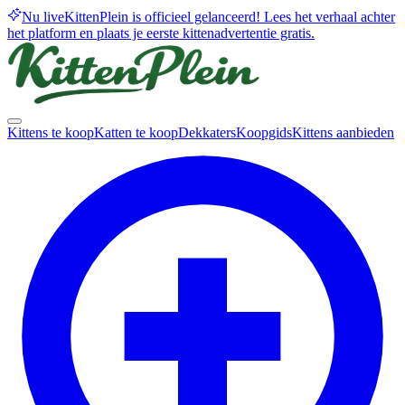
Nu live
KittenPlein is officieel gelanceerd! Lees het verhaal achter
het platform en plaats je eerste kittenadvertentie gratis.
Kittens te koop
Katten te koop
Dekkaters
Koopgids
Kittens aanbieden