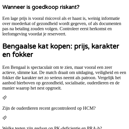
Wanneer is goedkoop riskant?
Een lage prijs is vooral risicovol als er haast is, weinig informatie
over moederkat of gezondheid wordt gegeven, of als documenten
pas na betaling zouden volgen. Controleer eerst herkomst en
leefomgeving voordat je reserveert.
Bengaalse kat kopen: prijs, karakter
en fokker
Een Bengaal is spectaculair om te zien, maar vooral een zeer
actieve, slimme kat. De match draait om uitdaging, veiligheid en een
fokker die karakter net zo serieus neemt als patroon.
Vergelijk het
aanbod hierboven op gezondheid, socialisatie, ouderdieren en de
manier waarop het nest opgroeit.
Zijn de ouderdieren recent gecontroleerd op HCM?
Welke testen zijn gedaan op PK-deficientie en PRA-b?