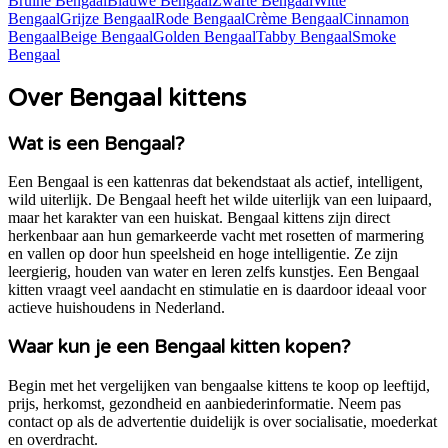
Bruine Bengaal
Blauwe Bengaal
Zwarte Bengaal
Witte
Bengaal
Grijze Bengaal
Rode Bengaal
Crème Bengaal
Cinnamon
Bengaal
Beige Bengaal
Golden Bengaal
Tabby Bengaal
Smoke
Bengaal
Over Bengaal kittens
Wat is een Bengaal?
Een Bengaal is een kattenras dat bekendstaat als actief, intelligent,
wild uiterlijk. De Bengaal heeft het wilde uiterlijk van een luipaard,
maar het karakter van een huiskat. Bengaal kittens zijn direct
herkenbaar aan hun gemarkeerde vacht met rosetten of marmering
en vallen op door hun speelsheid en hoge intelligentie. Ze zijn
leergierig, houden van water en leren zelfs kunstjes. Een Bengaal
kitten vraagt veel aandacht en stimulatie en is daardoor ideaal voor
actieve huishoudens in Nederland.
Waar kun je een Bengaal kitten kopen?
Begin met het vergelijken van bengaalse kittens te koop op leeftijd,
prijs, herkomst, gezondheid en aanbiederinformatie. Neem pas
contact op als de advertentie duidelijk is over socialisatie, moederkat
en overdracht.