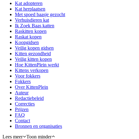
Kat adopteren
Kat herplaatsen
Met spoed baasje gezocht
Verhuisdieren kat
Ik Zoek Baas katten
Raskitten kopen
Raskat kopen
Koopgidsen
Veilig kopen gidsen
Kitten gezondheid
Veilig kitten kopen
Hoe KittenPlein werkt
Kittens verkopen
Voor fokkers
Fokkers
Over KittenPlein
Auteur
Redactiebeleid
Correcties
Prijzen
FAQ
Contact
Bronnen en organisaties
Lees meer
Toon minder