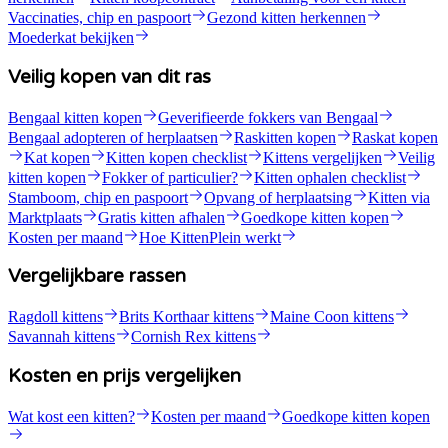
Vaccinaties, chip en paspoort
Gezond kitten herkennen
Moederkat bekijken
Veilig kopen van dit ras
Bengaal kitten kopen
Geverifieerde fokkers van Bengaal
Bengaal adopteren of herplaatsen
Raskitten kopen
Raskat kopen
Kat kopen
Kitten kopen checklist
Kittens vergelijken
Veilig
kitten kopen
Fokker of particulier?
Kitten ophalen checklist
Stamboom, chip en paspoort
Opvang of herplaatsing
Kitten via
Marktplaats
Gratis kitten afhalen
Goedkope kitten kopen
Kosten per maand
Hoe KittenPlein werkt
Vergelijkbare rassen
Ragdoll kittens
Brits Korthaar kittens
Maine Coon kittens
Savannah kittens
Cornish Rex kittens
Kosten en prijs vergelijken
Wat kost een kitten?
Kosten per maand
Goedkope kitten kopen