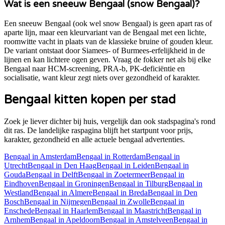
Wat is een sneeuw Bengaal (snow Bengaal)?
Een sneeuw Bengaal (ook wel snow Bengaal) is geen apart ras of
aparte lijn, maar een kleurvariant van de Bengaal met een lichte,
roomwitte vacht in plaats van de klassieke bruine of gouden kleur.
De variant ontstaat door Siamees- of Burmees-erfelijkheid in de
lijnen en kan lichtere ogen geven. Vraag de fokker net als bij elke
Bengaal naar HCM-screening, PRA-b, PK-deficiëntie en
socialisatie, want kleur zegt niets over gezondheid of karakter.
Bengaal
kitten kopen per stad
Zoek je liever dichter bij huis, vergelijk dan ook stadspagina's rond
dit ras. De landelijke raspagina blijft het startpunt voor prijs,
karakter, gezondheid en alle actuele
bengaal
advertenties.
Bengaal
in
Amsterdam
Bengaal
in
Rotterdam
Bengaal
in
Utrecht
Bengaal
in
Den Haag
Bengaal
in
Leiden
Bengaal
in
Gouda
Bengaal
in
Delft
Bengaal
in
Zoetermeer
Bengaal
in
Eindhoven
Bengaal
in
Groningen
Bengaal
in
Tilburg
Bengaal
in
Westland
Bengaal
in
Almere
Bengaal
in
Breda
Bengaal
in
Den
Bosch
Bengaal
in
Nijmegen
Bengaal
in
Zwolle
Bengaal
in
Enschede
Bengaal
in
Haarlem
Bengaal
in
Maastricht
Bengaal
in
Arnhem
Bengaal
in
Apeldoorn
Bengaal
in
Amstelveen
Bengaal
in