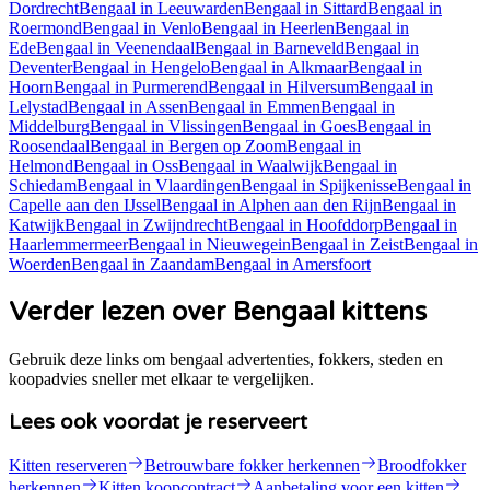
Dordrecht
Bengaal
in
Leeuwarden
Bengaal
in
Sittard
Bengaal
in
Roermond
Bengaal
in
Venlo
Bengaal
in
Heerlen
Bengaal
in
Ede
Bengaal
in
Veenendaal
Bengaal
in
Barneveld
Bengaal
in
Deventer
Bengaal
in
Hengelo
Bengaal
in
Alkmaar
Bengaal
in
Hoorn
Bengaal
in
Purmerend
Bengaal
in
Hilversum
Bengaal
in
Lelystad
Bengaal
in
Assen
Bengaal
in
Emmen
Bengaal
in
Middelburg
Bengaal
in
Vlissingen
Bengaal
in
Goes
Bengaal
in
Roosendaal
Bengaal
in
Bergen op Zoom
Bengaal
in
Helmond
Bengaal
in
Oss
Bengaal
in
Waalwijk
Bengaal
in
Schiedam
Bengaal
in
Vlaardingen
Bengaal
in
Spijkenisse
Bengaal
in
Capelle aan den IJssel
Bengaal
in
Alphen aan den Rijn
Bengaal
in
Katwijk
Bengaal
in
Zwijndrecht
Bengaal
in
Hoofddorp
Bengaal
in
Haarlemmermeer
Bengaal
in
Nieuwegein
Bengaal
in
Zeist
Bengaal
in
Woerden
Bengaal
in
Zaandam
Bengaal
in
Amersfoort
Verder lezen over Bengaal kittens
Gebruik deze links om bengaal advertenties, fokkers, steden en
koopadvies sneller met elkaar te vergelijken.
Lees ook voordat je reserveert
Kitten reserveren
Betrouwbare fokker herkennen
Broodfokker
herkennen
Kitten koopcontract
Aanbetaling voor een kitten