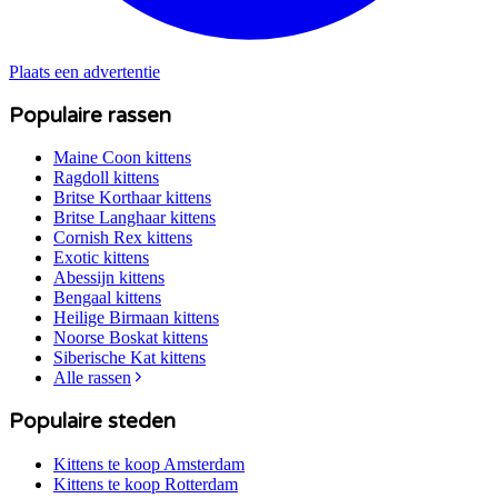
Plaats een advertentie
Populaire rassen
Maine Coon
kittens
Ragdoll
kittens
Britse Korthaar
kittens
Britse Langhaar
kittens
Cornish Rex
kittens
Exotic
kittens
Abessijn
kittens
Bengaal
kittens
Heilige Birmaan
kittens
Noorse Boskat
kittens
Siberische Kat
kittens
Alle rassen
Populaire steden
Kittens te koop
Amsterdam
Kittens te koop
Rotterdam