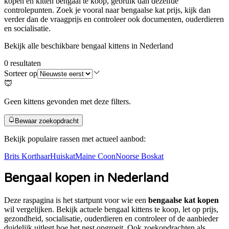
kopen en kitten bengaal te koop
, gebruik dan dezelfde
controlepunten. Zoek je vooral naar
bengaalse kat prijs
, kijk dan
verder dan de vraagprijs en controleer ook documenten, ouderdieren
en socialisatie.
Bekijk alle beschikbare bengaal kittens in Nederland
0
resultaten
Sorteer op
Geen kittens gevonden met deze filters.
Bewaar zoekopdracht
Bekijk populaire rassen met actueel aanbod:
Brits Korthaar
Huiskat
Maine Coon
Noorse Boskat
Bengaal
kopen in Nederland
Deze raspagina is het startpunt voor wie een
bengaalse kat kopen
wil vergelijken. Bekijk actuele
bengaal
kittens te koop, let op prijs,
gezondheid, socialisatie, ouderdieren en controleer of de aanbieder
duidelijk uitlegt hoe het nest opgroeit. Ook zoekopdrachten als