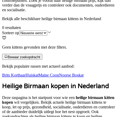
controlepunten. Zoek je vooral naar
heilige birmaan prijs
, kijk dan
verder dan de vraagprijs en controleer ook documenten, ouderdieren
en socialisatie.
Bekijk alle beschikbare heilige birmaan kittens in Nederland
0
resultaten
Sorteer op
Geen kittens gevonden met deze filters.
Bewaar zoekopdracht
Bekijk populaire rassen met actueel aanbod:
Brits Korthaar
Huiskat
Maine Coon
Noorse Boskat
Heilige Birmaan
kopen in Nederland
Deze raspagina is het startpunt voor wie een
heilige birmaan kitten
kopen
wil vergelijken. Bekijk actuele
heilige birmaan
kittens te
koop, let op prijs, gezondheid, socialisatie, ouderdieren en controleer
of de aanbieder duidelijk uitlegt hoe het nest opgroeit. Ook
zoekopdrachten als
heilige birmaan kittens te koop en heilige