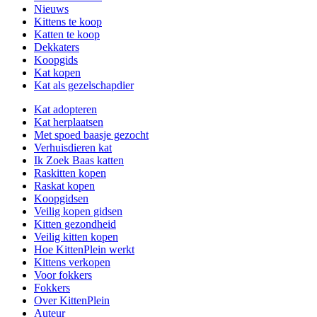
Nieuws
Kittens te koop
Katten te koop
Dekkaters
Koopgids
Kat kopen
Kat als gezelschapdier
Kat adopteren
Kat herplaatsen
Met spoed baasje gezocht
Verhuisdieren kat
Ik Zoek Baas katten
Raskitten kopen
Raskat kopen
Koopgidsen
Veilig kopen gidsen
Kitten gezondheid
Veilig kitten kopen
Hoe KittenPlein werkt
Kittens verkopen
Voor fokkers
Fokkers
Over KittenPlein
Auteur