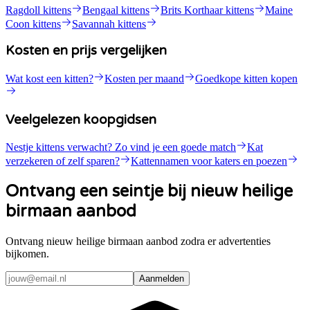
Ragdoll kittens
Bengaal kittens
Brits Korthaar kittens
Maine
Coon kittens
Savannah kittens
Kosten en prijs vergelijken
Wat kost een kitten?
Kosten per maand
Goedkope kitten kopen
Veelgelezen koopgidsen
Nestje kittens verwacht? Zo vind je een goede match
Kat
verzekeren of zelf sparen?
Kattennamen voor katers en poezen
Ontvang een seintje bij nieuw heilige
birmaan aanbod
Ontvang nieuw heilige birmaan aanbod zodra er advertenties
bijkomen.
Aanmelden