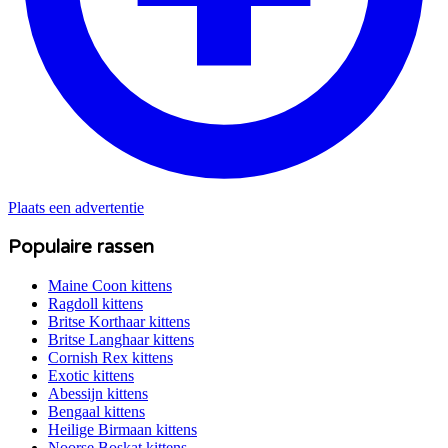
Plaats een advertentie
Populaire rassen
Maine Coon
kittens
Ragdoll
kittens
Britse Korthaar
kittens
Britse Langhaar
kittens
Cornish Rex
kittens
Exotic
kittens
Abessijn
kittens
Bengaal
kittens
Heilige Birmaan
kittens
Noorse Boskat
kittens