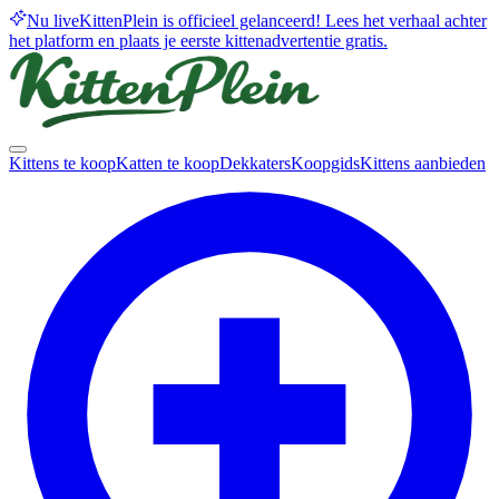
Nu live
KittenPlein is officieel gelanceerd! Lees het verhaal achter
het platform en plaats je eerste kittenadvertentie gratis.
Kittens te koop
Katten te koop
Dekkaters
Koopgids
Kittens aanbieden