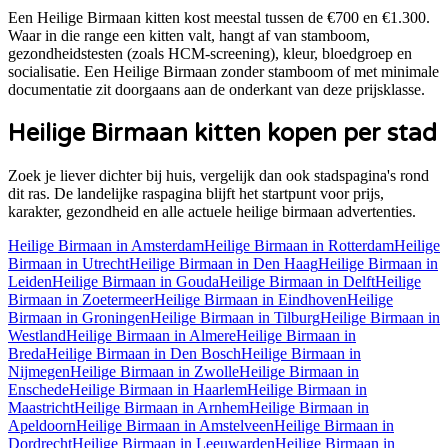
Een Heilige Birmaan kitten kost meestal tussen de €700 en €1.300.
Waar in die range een kitten valt, hangt af van stamboom,
gezondheidstesten (zoals HCM-screening), kleur, bloedgroep en
socialisatie. Een Heilige Birmaan zonder stamboom of met minimale
documentatie zit doorgaans aan de onderkant van deze prijsklasse.
Heilige Birmaan
kitten kopen per stad
Zoek je liever dichter bij huis, vergelijk dan ook stadspagina's rond
dit ras. De landelijke raspagina blijft het startpunt voor prijs,
karakter, gezondheid en alle actuele
heilige birmaan
advertenties.
Heilige Birmaan
in
Amsterdam
Heilige Birmaan
in
Rotterdam
Heilige
Birmaan
in
Utrecht
Heilige Birmaan
in
Den Haag
Heilige Birmaan
in
Leiden
Heilige Birmaan
in
Gouda
Heilige Birmaan
in
Delft
Heilige
Birmaan
in
Zoetermeer
Heilige Birmaan
in
Eindhoven
Heilige
Birmaan
in
Groningen
Heilige Birmaan
in
Tilburg
Heilige Birmaan
in
Westland
Heilige Birmaan
in
Almere
Heilige Birmaan
in
Breda
Heilige Birmaan
in
Den Bosch
Heilige Birmaan
in
Nijmegen
Heilige Birmaan
in
Zwolle
Heilige Birmaan
in
Enschede
Heilige Birmaan
in
Haarlem
Heilige Birmaan
in
Maastricht
Heilige Birmaan
in
Arnhem
Heilige Birmaan
in
Apeldoorn
Heilige Birmaan
in
Amstelveen
Heilige Birmaan
in
Dordrecht
Heilige Birmaan
in
Leeuwarden
Heilige Birmaan
in