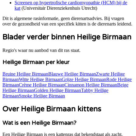
Screenen op hypertrofische cardiomyopathie (HCM) bij de
kat
(
Universitair Dierenziekenhuis Utrecht
)
Dit is algemene rasinformatie, geen dierenartsadvies. Bij vragen
over de gezondheid van een specifiek kitten is de dierenarts leidend.
Blader verder binnen Heilige Birmaan
Regio's waar nu aanbod van dit ras staat.
Heilige Birmaan per kleur
Bruine Heilige Birmaan
Blauwe Heilige Birmaan
Zwarte Heilige
Birmaan
Witte Heilige Birmaan
Grijze Heilige Birmaan
Rode Heilige
Birmaan
Crème Heilige Birmaan
Cinnamon Heilige Birmaan
Beige
Heilige Birmaan
Golden Heilige Birmaan
Tabby Heilige
Birmaan
Smoke Heilige Birmaan
Over Heilige Birmaan kittens
Wat is een Heilige Birmaan?
Een Heilige Birmaan is een kattenras dat bekendstaat als zacht,