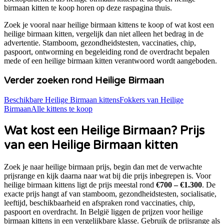
birmaan kitten te koop
horen op deze raspagina thuis.
Zoek je vooral naar
heilige birmaan kittens te koop
of
wat kost een
heilige birmaan kitten
, vergelijk dan niet alleen het bedrag in de
advertentie. Stamboom, gezondheidstesten, vaccinaties, chip,
paspoort, ontworming en begeleiding rond de overdracht bepalen
mede of een
heilige birmaan
kitten verantwoord wordt aangeboden.
Verder zoeken rond
Heilige Birmaan
Beschikbare
Heilige Birmaan
kittens
Fokkers van
Heilige
Birmaan
Alle kittens te koop
Wat kost een
Heilige Birmaan
? Prijs
van een
Heilige Birmaan
kitten
Zoek je naar
heilige birmaan prijs
, begin dan met de verwachte
prijsrange en kijk daarna naar wat bij die prijs inbegrepen is. Voor
heilige birmaan
kittens ligt de prijs meestal rond
€700 – €1.300
. De
exacte prijs hangt af van stamboom, gezondheidstesten, socialisatie,
leeftijd, beschikbaarheid en afspraken rond vaccinaties, chip,
paspoort en overdracht. In België liggen de prijzen voor
heilige
birmaan
kittens in een vergelijkbare klasse. Gebruik de prijsrange als