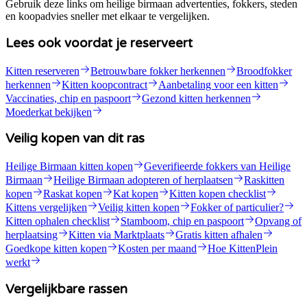
Gebruik deze links om heilige birmaan advertenties, fokkers, steden
en koopadvies sneller met elkaar te vergelijken.
Lees ook voordat je reserveert
Kitten reserveren
Betrouwbare fokker herkennen
Broodfokker
herkennen
Kitten koopcontract
Aanbetaling voor een kitten
Vaccinaties, chip en paspoort
Gezond kitten herkennen
Moederkat bekijken
Veilig kopen van dit ras
Heilige Birmaan kitten kopen
Geverifieerde fokkers van Heilige
Birmaan
Heilige Birmaan adopteren of herplaatsen
Raskitten
kopen
Raskat kopen
Kat kopen
Kitten kopen checklist
Kittens vergelijken
Veilig kitten kopen
Fokker of particulier?
Kitten ophalen checklist
Stamboom, chip en paspoort
Opvang of
herplaatsing
Kitten via Marktplaats
Gratis kitten afhalen
Goedkope kitten kopen
Kosten per maand
Hoe KittenPlein
werkt
Vergelijkbare rassen