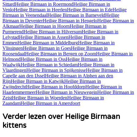
Sittard
Heilige Birmaan
in
Roermond
Heilige Birmaan
in
Venlo
Heilige Birmaan
in
Heerlen
Heilige Birmaan
in
Ede
Heilige
Birmaan
in
Veenendaal
Heilige Birmaan
in
Barneveld
Heilige
Birmaan
in
Deventer
Heilige Birmaan
in
Hengelo
Heilige Birmaan
in
Alkmaar
Heilige Birmaan
in
Hoorn
Heilige Birmaan
in
Purmerend
Heilige Birmaan
in
Hilversum
Heilige Birmaan
in
Lelystad
Heilige Birmaan
in
Assen
Heilige Birmaan
in
Emmen
Heilige Birmaan
in
Middelburg
Heilige Birmaan
in
Vlissingen
Heilige Birmaan
in
Goes
Heilige Birmaan
in
Roosendaal
Heilige Birmaan
in
Bergen op Zoom
Heilige Birmaan
in
Helmond
Heilige Birmaan
in
Oss
Heilige Birmaan
in
Waalwijk
Heilige Birmaan
in
Schiedam
Heilige Birmaan
in
Vlaardingen
Heilige Birmaan
in
Spijkenisse
Heilige Birmaan
in
Capelle aan den IJssel
Heilige Birmaan
in
Alphen aan den
Rijn
Heilige Birmaan
in
Katwijk
Heilige Birmaan
in
Zwijndrecht
Heilige Birmaan
in
Hoofddorp
Heilige Birmaan
in
Haarlemmermeer
Heilige Birmaan
in
Nieuwegein
Heilige Birmaan
in
Zeist
Heilige Birmaan
in
Woerden
Heilige Birmaan
in
Zaandam
Heilige Birmaan
in
Amersfoort
Verder lezen over Heilige Birmaan
kittens