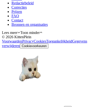
Redactiebeleid
Correcties
Prijzen
FAQ
Contact
Bronnen en organisaties
Lees meer
Toon minder
©
2026
KittenPlein
Voorwaarden
Privacy
Cookies
Toegankelijkheid
Gegevens
verwijderen
Cookievoorkeuren