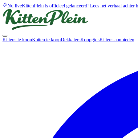
Nu live
KittenPlein is officieel gelanceerd! Lees het verhaal achter he
Kittens te koop
Katten te koop
Dekkaters
Koopgids
Kittens aanbieden