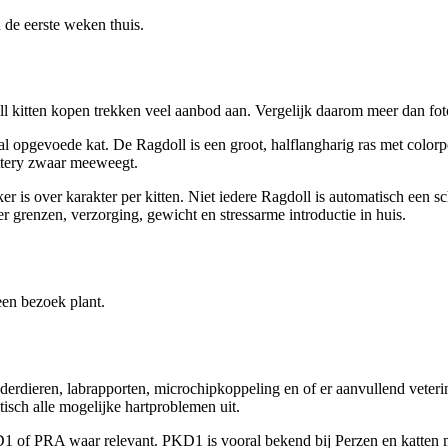
 de eerste weken thuis.
ll
kitten kopen trekken veel aanbod aan. Vergelijk daarom meer dan fot
l opgevoede kat. De Ragdoll is een groot, halflangharig ras met colorp
attery zwaar meeweegt.
er is over karakter per kitten. Niet iedere Ragdoll is automatisch een s
r grenzen, verzorging, gewicht en stressarme introductie in huis.
n
een bezoek plant.
dieren, labrapporten, microchipkoppeling en of er aanvullend veterina
sch alle mogelijke hartproblemen uit.
 of PRA waar relevant. PKD1 is vooral bekend bij Perzen en katten me