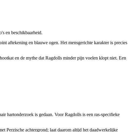
o's en beschikbaarheid.
oint aftekening en blauwe ogen. Het mensgerichte karakter is precies
chootkat en de mythe dat Ragdolls minder pijn voelen klopt niet. Een
ir hartonderzoek is gedaan. Voor Ragdolls is een ras-specifieke
t Perzische achtergrond; laat daarom altijd het daadwerkelijke