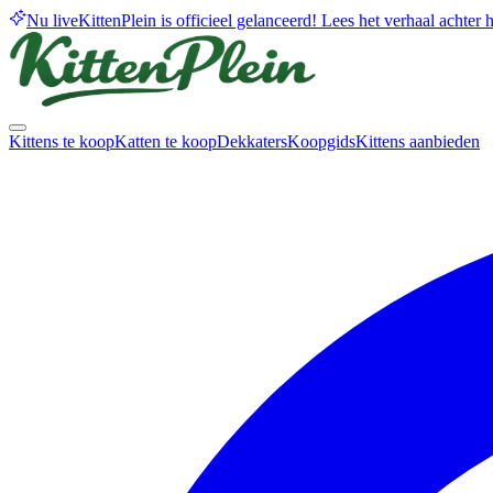
Nu live
KittenPlein is officieel gelanceerd! Lees het verhaal achter he
Kittens te koop
Katten te koop
Dekkaters
Koopgids
Kittens aanbieden