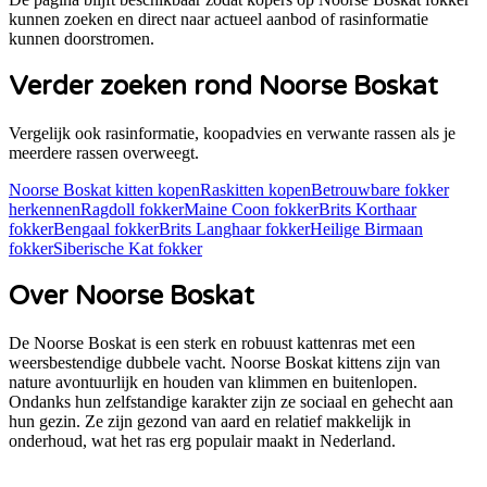
kunnen zoeken en direct naar actueel aanbod of rasinformatie
kunnen doorstromen.
Verder zoeken rond
Noorse Boskat
Vergelijk ook rasinformatie, koopadvies en verwante rassen als je
meerdere rassen overweegt.
Noorse Boskat
kitten kopen
Raskitten kopen
Betrouwbare fokker
herkennen
Ragdoll
fokker
Maine Coon
fokker
Brits Korthaar
fokker
Bengaal
fokker
Brits Langhaar
fokker
Heilige Birmaan
fokker
Siberische Kat
fokker
Over
Noorse Boskat
De Noorse Boskat is een sterk en robuust kattenras met een
weersbestendige dubbele vacht. Noorse Boskat kittens zijn van
nature avontuurlijk en houden van klimmen en buitenlopen.
Ondanks hun zelfstandige karakter zijn ze sociaal en gehecht aan
hun gezin. Ze zijn gezond van aard en relatief makkelijk in
onderhoud, wat het ras erg populair maakt in Nederland.