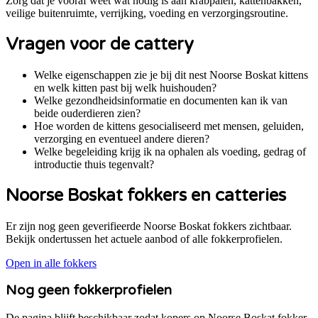
Zorg dat je vooraf weet wat nodig is aan krabpalen, kattenbakken,
veilige buitenruimte, verrijking, voeding en verzorgingsroutine.
Vragen voor de cattery
Welke eigenschappen zie je bij dit nest Noorse Boskat kittens
en welk kitten past bij welk huishouden?
Welke gezondheidsinformatie en documenten kan ik van
beide ouderdieren zien?
Hoe worden de kittens gesocialiseerd met mensen, geluiden,
verzorging en eventueel andere dieren?
Welke begeleiding krijg ik na ophalen als voeding, gedrag of
introductie thuis tegenvalt?
Noorse Boskat
fokkers en catteries
Er zijn nog geen geverifieerde Noorse Boskat fokkers zichtbaar.
Bekijk ondertussen het actuele aanbod of alle fokkerprofielen.
Open in alle fokkers
Nog geen fokkerprofielen
De pagina blijft beschikbaar zodat kopers op
Noorse Boskat
fokker