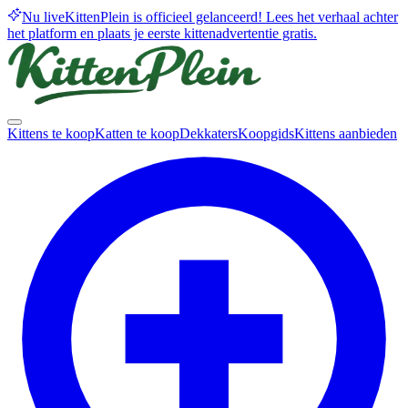
Nu live
KittenPlein is officieel gelanceerd! Lees het verhaal achter
het platform en plaats je eerste kittenadvertentie gratis.
Kittens te koop
Katten te koop
Dekkaters
Koopgids
Kittens aanbieden