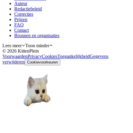
Auteur
Redactiebeleid
Correcties
Prijzen
FAQ
Contact
Bronnen en organisaties
Lees meer
Toon minder
©
2026
KittenPlein
Voorwaarden
Privacy
Cookies
Toegankelijkheid
Gegevens
verwijderen
Cookievoorkeuren