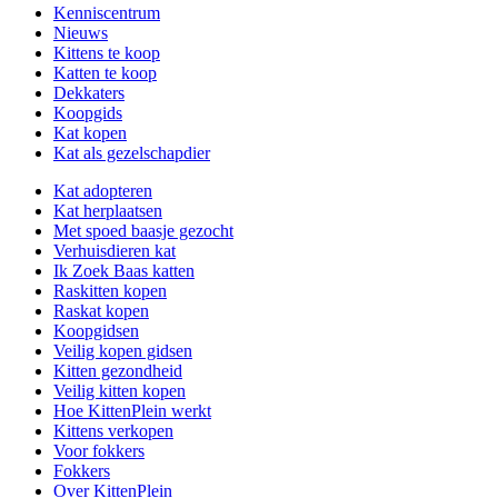
Kenniscentrum
Nieuws
Kittens te koop
Katten te koop
Dekkaters
Koopgids
Kat kopen
Kat als gezelschapdier
Kat adopteren
Kat herplaatsen
Met spoed baasje gezocht
Verhuisdieren kat
Ik Zoek Baas katten
Raskitten kopen
Raskat kopen
Koopgidsen
Veilig kopen gidsen
Kitten gezondheid
Veilig kitten kopen
Hoe KittenPlein werkt
Kittens verkopen
Voor fokkers
Fokkers
Over KittenPlein