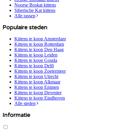
Noorse Boskat
kittens
Siberische Kat
kittens
Alle rassen
Populaire steden
Kittens te koop
Amsterdam
Kittens te koop
Rotterdam
Kittens te koop
Den Haag
Kittens te koop
Leiden
Kittens te koop
Gouda
Kittens te koop
Delft
Kittens te koop
Zoetermeer
Kittens te koop
Utrecht
Kittens te koop
Alkmaar
Kittens te koop
Emmen
Kittens te koop
Deventer
Kittens te koop
Eindhoven
Alle steden
Informatie