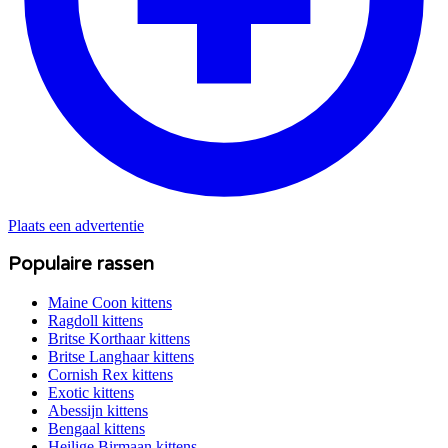
Plaats een advertentie
Populaire rassen
Maine Coon
kittens
Ragdoll
kittens
Britse Korthaar
kittens
Britse Langhaar
kittens
Cornish Rex
kittens
Exotic
kittens
Abessijn
kittens
Bengaal
kittens
Heilige Birmaan
kittens