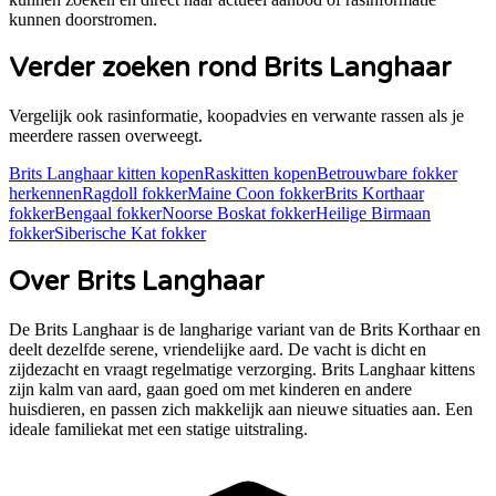
kunnen doorstromen.
Verder zoeken rond
Brits Langhaar
Vergelijk ook rasinformatie, koopadvies en verwante rassen als je
meerdere rassen overweegt.
Brits Langhaar
kitten kopen
Raskitten kopen
Betrouwbare fokker
herkennen
Ragdoll
fokker
Maine Coon
fokker
Brits Korthaar
fokker
Bengaal
fokker
Noorse Boskat
fokker
Heilige Birmaan
fokker
Siberische Kat
fokker
Over
Brits Langhaar
De Brits Langhaar is de langharige variant van de Brits Korthaar en
deelt dezelfde serene, vriendelijke aard. De vacht is dicht en
zijdezacht en vraagt regelmatige verzorging. Brits Langhaar kittens
zijn kalm van aard, gaan goed om met kinderen en andere
huisdieren, en passen zich makkelijk aan nieuwe situaties aan. Een
ideale familiekat met een statige uitstraling.