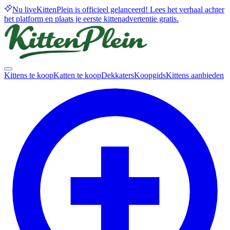
Nu live
KittenPlein is officieel gelanceerd! Lees het verhaal achter
het platform en plaats je eerste kittenadvertentie gratis.
Kittens te koop
Katten te koop
Dekkaters
Koopgids
Kittens aanbieden