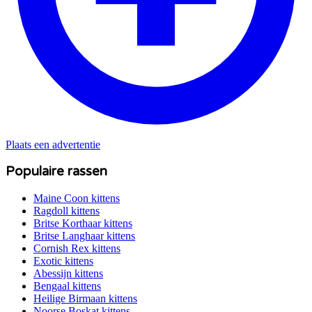
Plaats een advertentie
Populaire rassen
Maine Coon
kittens
Ragdoll
kittens
Britse Korthaar
kittens
Britse Langhaar
kittens
Cornish Rex
kittens
Exotic
kittens
Abessijn
kittens
Bengaal
kittens
Heilige Birmaan
kittens
Noorse Boskat
kittens