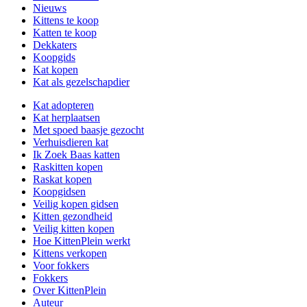
Nieuws
Kittens te koop
Katten te koop
Dekkaters
Koopgids
Kat kopen
Kat als gezelschapdier
Kat adopteren
Kat herplaatsen
Met spoed baasje gezocht
Verhuisdieren kat
Ik Zoek Baas katten
Raskitten kopen
Raskat kopen
Koopgidsen
Veilig kopen gidsen
Kitten gezondheid
Veilig kitten kopen
Hoe KittenPlein werkt
Kittens verkopen
Voor fokkers
Fokkers
Over KittenPlein
Auteur