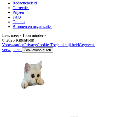
Redactiebeleid
Correcties
Prijzen
FAQ
Contact
Bronnen en organisaties
Lees meer
Toon minder
©
2026
KittenPlein
Voorwaarden
Privacy
Cookies
Toegankelijkheid
Gegevens
verwijderen
Cookievoorkeuren