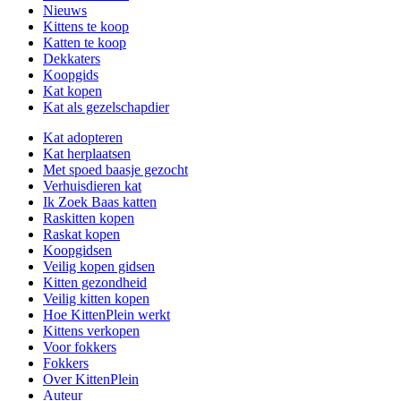
Nieuws
Kittens te koop
Katten te koop
Dekkaters
Koopgids
Kat kopen
Kat als gezelschapdier
Kat adopteren
Kat herplaatsen
Met spoed baasje gezocht
Verhuisdieren kat
Ik Zoek Baas katten
Raskitten kopen
Raskat kopen
Koopgidsen
Veilig kopen gidsen
Kitten gezondheid
Veilig kitten kopen
Hoe KittenPlein werkt
Kittens verkopen
Voor fokkers
Fokkers
Over KittenPlein
Auteur