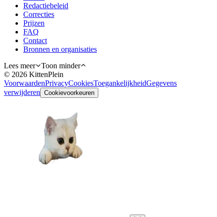
Redactiebeleid
Correcties
Prijzen
FAQ
Contact
Bronnen en organisaties
Lees meer
Toon minder
©
2026
KittenPlein
Voorwaarden
Privacy
Cookies
Toegankelijkheid
Gegevens
verwijderen
Cookievoorkeuren