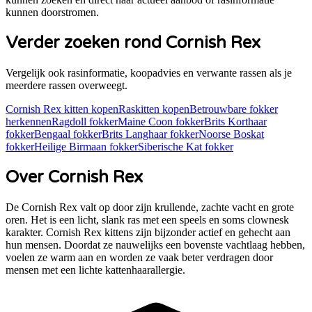
kunnen doorstromen.
Verder zoeken rond
Cornish Rex
Vergelijk ook rasinformatie, koopadvies en verwante rassen als je
meerdere rassen overweegt.
Cornish Rex
kitten kopen
Raskitten kopen
Betrouwbare fokker
herkennen
Ragdoll
fokker
Maine Coon
fokker
Brits Korthaar
fokker
Bengaal
fokker
Brits Langhaar
fokker
Noorse Boskat
fokker
Heilige Birmaan
fokker
Siberische Kat
fokker
Over
Cornish Rex
De Cornish Rex valt op door zijn krullende, zachte vacht en grote
oren. Het is een licht, slank ras met een speels en soms clownesk
karakter. Cornish Rex kittens zijn bijzonder actief en gehecht aan
hun mensen. Doordat ze nauwelijks een bovenste vachtlaag hebben,
voelen ze warm aan en worden ze vaak beter verdragen door
mensen met een lichte kattenhaarallergie.