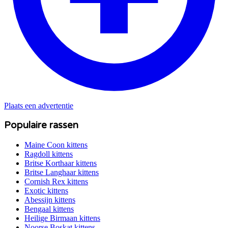
Plaats een advertentie
Populaire rassen
Maine Coon
kittens
Ragdoll
kittens
Britse Korthaar
kittens
Britse Langhaar
kittens
Cornish Rex
kittens
Exotic
kittens
Abessijn
kittens
Bengaal
kittens
Heilige Birmaan
kittens
Noorse Boskat
kittens