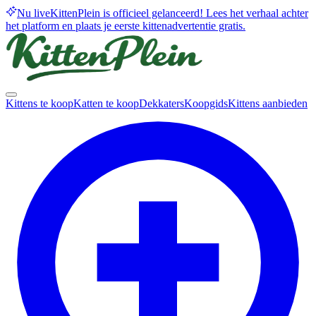
Nu live
KittenPlein is officieel gelanceerd! Lees het verhaal achter
het platform en plaats je eerste kittenadvertentie gratis.
Kittens te koop
Katten te koop
Dekkaters
Koopgids
Kittens aanbieden