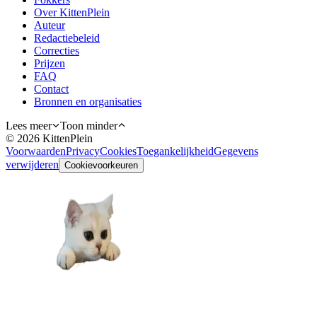
Over KittenPlein
Auteur
Redactiebeleid
Correcties
Prijzen
FAQ
Contact
Bronnen en organisaties
Lees meer
Toon minder
©
2026
KittenPlein
Voorwaarden
Privacy
Cookies
Toegankelijkheid
Gegevens
verwijderen
Cookievoorkeuren