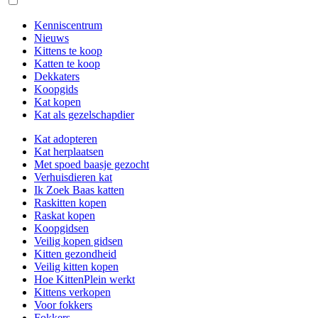
Kenniscentrum
Nieuws
Kittens te koop
Katten te koop
Dekkaters
Koopgids
Kat kopen
Kat als gezelschapdier
Kat adopteren
Kat herplaatsen
Met spoed baasje gezocht
Verhuisdieren kat
Ik Zoek Baas katten
Raskitten kopen
Raskat kopen
Koopgidsen
Veilig kopen gidsen
Kitten gezondheid
Veilig kitten kopen
Hoe KittenPlein werkt
Kittens verkopen
Voor fokkers
Fokkers