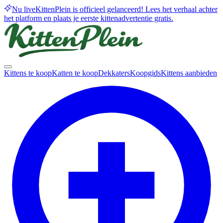
Nu live
KittenPlein is officieel gelanceerd! Lees het verhaal achter
het platform en plaats je eerste kittenadvertentie gratis.
Kittens te koop
Katten te koop
Dekkaters
Koopgids
Kittens aanbieden