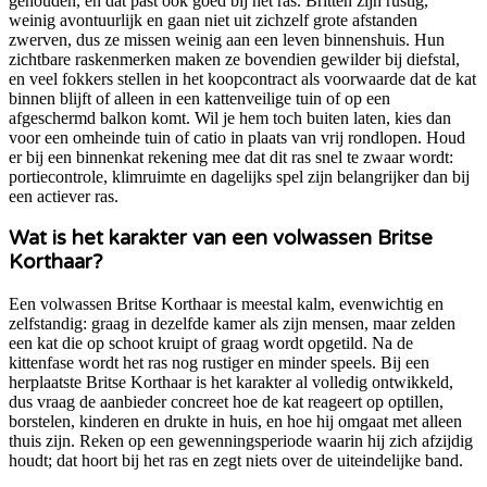
gehouden, en dat past ook goed bij het ras. Britten zijn rustig,
weinig avontuurlijk en gaan niet uit zichzelf grote afstanden
zwerven, dus ze missen weinig aan een leven binnenshuis. Hun
zichtbare raskenmerken maken ze bovendien gewilder bij diefstal,
en veel fokkers stellen in het koopcontract als voorwaarde dat de kat
binnen blijft of alleen in een kattenveilige tuin of op een
afgeschermd balkon komt. Wil je hem toch buiten laten, kies dan
voor een omheinde tuin of catio in plaats van vrij rondlopen. Houd
er bij een binnenkat rekening mee dat dit ras snel te zwaar wordt:
portiecontrole, klimruimte en dagelijks spel zijn belangrijker dan bij
een actiever ras.
Wat is het karakter van een volwassen Britse
Korthaar?
Een volwassen Britse Korthaar is meestal kalm, evenwichtig en
zelfstandig: graag in dezelfde kamer als zijn mensen, maar zelden
een kat die op schoot kruipt of graag wordt opgetild. Na de
kittenfase wordt het ras nog rustiger en minder speels. Bij een
herplaatste Britse Korthaar is het karakter al volledig ontwikkeld,
dus vraag de aanbieder concreet hoe de kat reageert op optillen,
borstelen, kinderen en drukte in huis, en hoe hij omgaat met alleen
thuis zijn. Reken op een gewenningsperiode waarin hij zich afzijdig
houdt; dat hoort bij het ras en zegt niets over de uiteindelijke band.