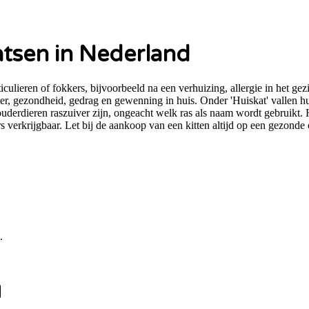
atsen in Nederland
lieren of fokkers, bijvoorbeeld na een verhuizing, allergie in het ge
r, gezondheid, gedrag en gewenning in huis. Onder 'Huiskat' vallen huisk
e ouderdieren raszuiver zijn, ongeacht welk ras als naam wordt gebruikt
ters verkrijgbaar. Let bij de aankoop van een kitten altijd op een gezond
.
d