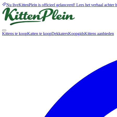
Nu live
KittenPlein is officieel gelanceerd! Lees het verhaal achter he
Kittens te koop
Katten te koop
Dekkaters
Koopgids
Kittens aanbieden