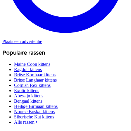
Plaats een advertentie
Populaire rassen
Maine Coon
kittens
Ragdoll
kittens
Britse Korthaar
kittens
Britse Langhaar
kittens
Cornish Rex
kittens
Exotic
kittens
Abessijn
kittens
Bengaal
kittens
Heilige Birmaan
kittens
Noorse Boskat
kittens
Siberische Kat
kittens
Alle rassen