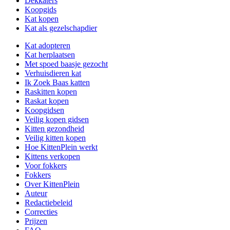
Dekkaters
Koopgids
Kat kopen
Kat als gezelschapdier
Kat adopteren
Kat herplaatsen
Met spoed baasje gezocht
Verhuisdieren kat
Ik Zoek Baas katten
Raskitten kopen
Raskat kopen
Koopgidsen
Veilig kopen gidsen
Kitten gezondheid
Veilig kitten kopen
Hoe KittenPlein werkt
Kittens verkopen
Voor fokkers
Fokkers
Over KittenPlein
Auteur
Redactiebeleid
Correcties
Prijzen