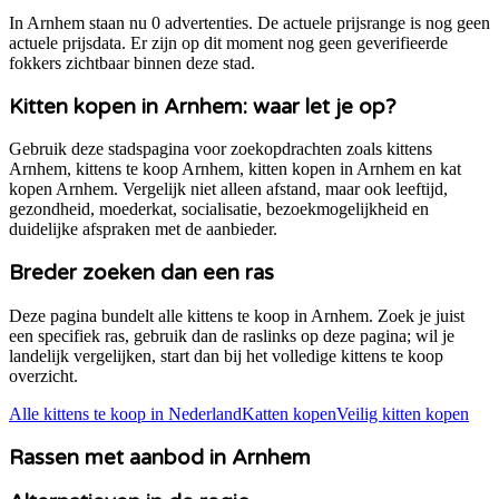
In Arnhem staan nu 0 advertenties. De actuele prijsrange is nog geen
actuele prijsdata. Er zijn op dit moment nog geen geverifieerde
fokkers zichtbaar binnen deze stad.
Kitten kopen in
Arnhem
: waar let je op?
Gebruik deze stadspagina voor zoekopdrachten zoals kittens
Arnhem
, kittens te koop
Arnhem
, kitten kopen in
Arnhem
en kat
kopen
Arnhem
. Vergelijk niet alleen afstand, maar ook leeftijd,
gezondheid, moederkat, socialisatie, bezoekmogelijkheid en
duidelijke afspraken met de aanbieder.
Breder zoeken dan een ras
Deze pagina bundelt alle kittens te koop in
Arnhem
. Zoek je juist
een specifiek ras, gebruik dan de raslinks op deze pagina; wil je
landelijk vergelijken, start dan bij het volledige kittens te koop
overzicht.
Alle kittens te koop in Nederland
Katten kopen
Veilig kitten kopen
Rassen met aanbod in
Arnhem