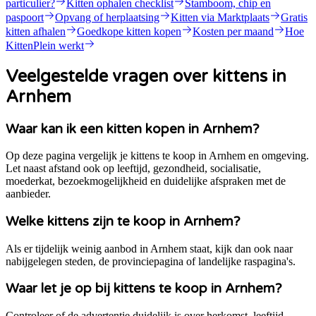
particulier?
Kitten ophalen checklist
Stamboom, chip en
paspoort
Opvang of herplaatsing
Kitten via Marktplaats
Gratis
kitten afhalen
Goedkope kitten kopen
Kosten per maand
Hoe
KittenPlein werkt
Veelgestelde vragen over kittens in
Arnhem
Waar kan ik een kitten kopen in Arnhem?
Op deze pagina vergelijk je kittens te koop in Arnhem en omgeving.
Let naast afstand ook op leeftijd, gezondheid, socialisatie,
moederkat, bezoekmogelijkheid en duidelijke afspraken met de
aanbieder.
Welke kittens zijn te koop in Arnhem?
Als er tijdelijk weinig aanbod in Arnhem staat, kijk dan ook naar
nabijgelegen steden, de provinciepagina of landelijke raspagina's.
Waar let je op bij kittens te koop in Arnhem?
Controleer of de advertentie duidelijk is over herkomst, leeftijd,