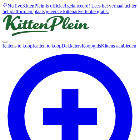
Nu live
KittenPlein is officieel gelanceerd! Lees het verhaal achter
het platform en plaats je eerste kittenadvertentie gratis.
Kittens te koop
Katten te koop
Dekkaters
Koopgids
Kittens aanbieden