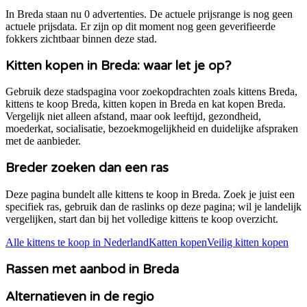
In Breda staan nu 0 advertenties. De actuele prijsrange is nog geen
actuele prijsdata. Er zijn op dit moment nog geen geverifieerde
fokkers zichtbaar binnen deze stad.
Kitten kopen in
Breda
: waar let je op?
Gebruik deze stadspagina voor zoekopdrachten zoals kittens
Breda
,
kittens te koop
Breda
, kitten kopen in
Breda
en kat kopen
Breda
.
Vergelijk niet alleen afstand, maar ook leeftijd, gezondheid,
moederkat, socialisatie, bezoekmogelijkheid en duidelijke afspraken
met de aanbieder.
Breder zoeken dan een ras
Deze pagina bundelt alle kittens te koop in
Breda
. Zoek je juist een
specifiek ras, gebruik dan de raslinks op deze pagina; wil je landelijk
vergelijken, start dan bij het volledige kittens te koop overzicht.
Alle kittens te koop in Nederland
Katten kopen
Veilig kitten kopen
Rassen met aanbod in
Breda
Alternatieven in de regio