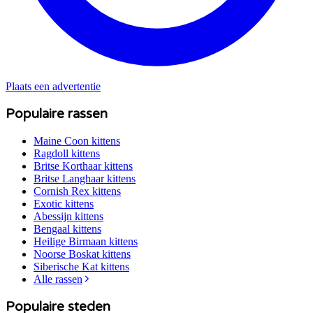
Plaats een advertentie
Populaire rassen
Maine Coon
kittens
Ragdoll
kittens
Britse Korthaar
kittens
Britse Langhaar
kittens
Cornish Rex
kittens
Exotic
kittens
Abessijn
kittens
Bengaal
kittens
Heilige Birmaan
kittens
Noorse Boskat
kittens
Siberische Kat
kittens
Alle rassen
Populaire steden