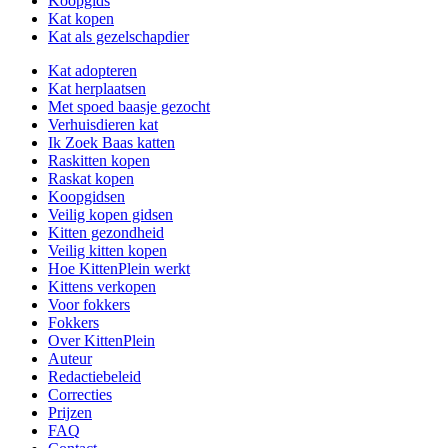
Koopgids
Kat kopen
Kat als gezelschapdier
Kat adopteren
Kat herplaatsen
Met spoed baasje gezocht
Verhuisdieren kat
Ik Zoek Baas katten
Raskitten kopen
Raskat kopen
Koopgidsen
Veilig kopen gidsen
Kitten gezondheid
Veilig kitten kopen
Hoe KittenPlein werkt
Kittens verkopen
Voor fokkers
Fokkers
Over KittenPlein
Auteur
Redactiebeleid
Correcties
Prijzen
FAQ