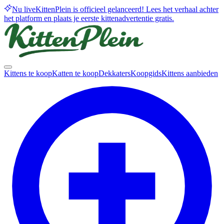
Nu live
KittenPlein is officieel gelanceerd! Lees het verhaal achter
het platform en plaats je eerste kittenadvertentie gratis.
Kittens te koop
Katten te koop
Dekkaters
Koopgids
Kittens aanbieden