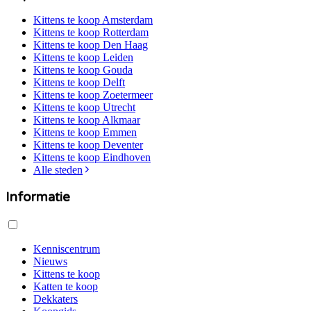
Kittens te koop
Amsterdam
Kittens te koop
Rotterdam
Kittens te koop
Den Haag
Kittens te koop
Leiden
Kittens te koop
Gouda
Kittens te koop
Delft
Kittens te koop
Zoetermeer
Kittens te koop
Utrecht
Kittens te koop
Alkmaar
Kittens te koop
Emmen
Kittens te koop
Deventer
Kittens te koop
Eindhoven
Alle steden
Informatie
Kenniscentrum
Nieuws
Kittens te koop
Katten te koop
Dekkaters