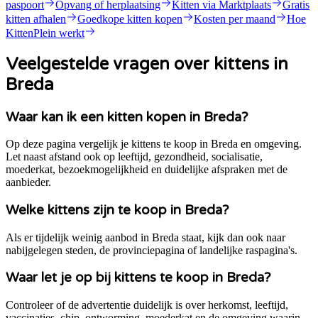
paspoort
Opvang of herplaatsing
Kitten via Marktplaats
Gratis
kitten afhalen
Goedkope kitten kopen
Kosten per maand
Hoe
KittenPlein werkt
Veelgestelde vragen over kittens in
Breda
Waar kan ik een kitten kopen in Breda?
Op deze pagina vergelijk je kittens te koop in Breda en omgeving.
Let naast afstand ook op leeftijd, gezondheid, socialisatie,
moederkat, bezoekmogelijkheid en duidelijke afspraken met de
aanbieder.
Welke kittens zijn te koop in Breda?
Als er tijdelijk weinig aanbod in Breda staat, kijk dan ook naar
nabijgelegen steden, de provinciepagina of landelijke raspagina's.
Waar let je op bij kittens te koop in Breda?
Controleer of de advertentie duidelijk is over herkomst, leeftijd,
vaccinaties, chip, ontworming, moederkat en de omgeving waarin