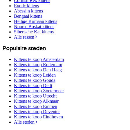
Cornish Rex
kittens
Exotic
kittens
Abessijn
kittens
Bengaal
kittens
Heilige Birmaan
kittens
Noorse Boskat
kittens
Siberische Kat
kittens
Alle rassen
Populaire steden
Kittens te koop
Amsterdam
Kittens te koop
Rotterdam
Kittens te koop
Den Haag
Kittens te koop
Leiden
Kittens te koop
Gouda
Kittens te koop
Delft
Kittens te koop
Zoetermeer
Kittens te koop
Utrecht
Kittens te koop
Alkmaar
Kittens te koop
Emmen
Kittens te koop
Deventer
Kittens te koop
Eindhoven
Alle steden