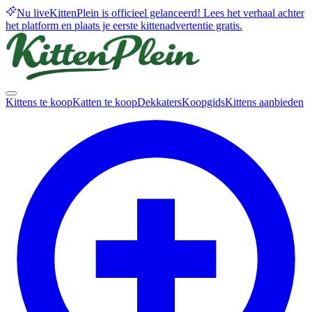
Nu live
KittenPlein is officieel gelanceerd! Lees het verhaal achter
het platform en plaats je eerste kittenadvertentie gratis.
Kittens te koop
Katten te koop
Dekkaters
Koopgids
Kittens aanbieden