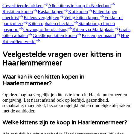
Geverifieerde fokkers
Alle kittens te koop in Nederland
Raskitten kopen
Raskat kopen
Kat kopen
Kitten kopen
checklist
Kittens vergelijken
Veilig kitten kopen
Fokker of
particulier?
Kitten ophalen checklist
Stamboom, chip en
paspoort
Opvang of herplaatsing
Kitten via Marktplaats
Gratis
kitten afhalen
Goedkope kitten kopen
Kosten per maand
Hoe
KittenPlein werkt
Veelgestelde vragen over kittens in
Haarlemmermeer
Waar kan ik een kitten kopen in
Haarlemmermeer?
Op deze pagina vergelijk je kittens te koop in Haarlemmermeer en
omgeving. Let naast afstand ook op leeftijd, gezondheid,
socialisatie, moederkat, bezoekmogelijkheid en duidelijke afspraken
met de aanbieder.
Welke kittens zijn te koop in Haarlemmermeer?