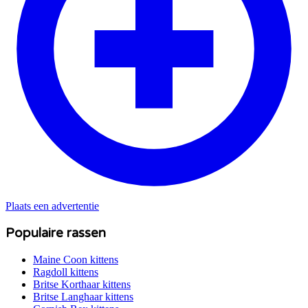
Plaats een advertentie
Populaire rassen
Maine Coon
kittens
Ragdoll
kittens
Britse Korthaar
kittens
Britse Langhaar
kittens