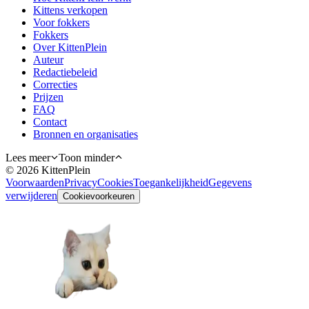
Kittens verkopen
Voor fokkers
Fokkers
Over KittenPlein
Auteur
Redactiebeleid
Correcties
Prijzen
FAQ
Contact
Bronnen en organisaties
Lees meer
Toon minder
©
2026
KittenPlein
Voorwaarden
Privacy
Cookies
Toegankelijkheid
Gegevens
verwijderen
Cookievoorkeuren