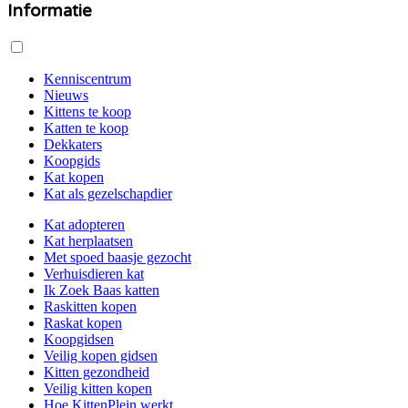
Informatie
Kenniscentrum
Nieuws
Kittens te koop
Katten te koop
Dekkaters
Koopgids
Kat kopen
Kat als gezelschapdier
Kat adopteren
Kat herplaatsen
Met spoed baasje gezocht
Verhuisdieren kat
Ik Zoek Baas katten
Raskitten kopen
Raskat kopen
Koopgidsen
Veilig kopen gidsen
Kitten gezondheid
Veilig kitten kopen
Hoe KittenPlein werkt