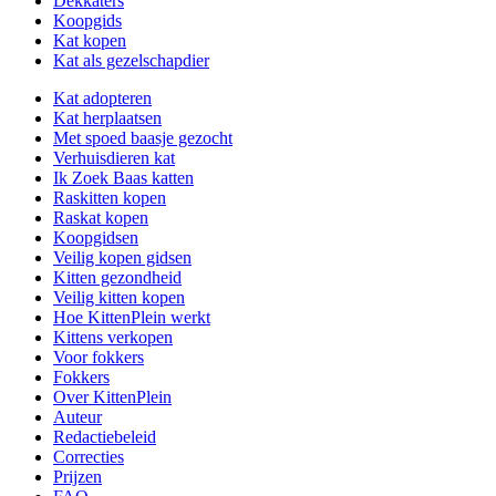
Dekkaters
Koopgids
Kat kopen
Kat als gezelschapdier
Kat adopteren
Kat herplaatsen
Met spoed baasje gezocht
Verhuisdieren kat
Ik Zoek Baas katten
Raskitten kopen
Raskat kopen
Koopgidsen
Veilig kopen gidsen
Kitten gezondheid
Veilig kitten kopen
Hoe KittenPlein werkt
Kittens verkopen
Voor fokkers
Fokkers
Over KittenPlein
Auteur
Redactiebeleid
Correcties
Prijzen