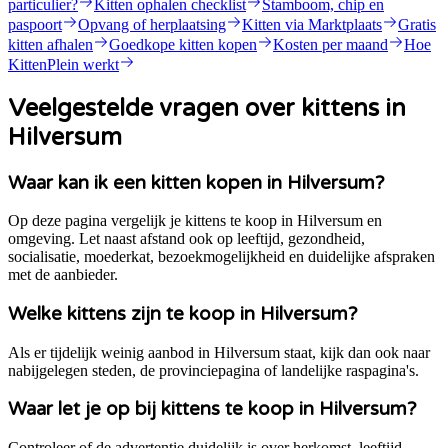
particulier?
Kitten ophalen checklist
Stamboom, chip en
paspoort
Opvang of herplaatsing
Kitten via Marktplaats
Gratis
kitten afhalen
Goedkope kitten kopen
Kosten per maand
Hoe
KittenPlein werkt
Veelgestelde vragen over kittens in
Hilversum
Waar kan ik een kitten kopen in Hilversum?
Op deze pagina vergelijk je kittens te koop in Hilversum en
omgeving. Let naast afstand ook op leeftijd, gezondheid,
socialisatie, moederkat, bezoekmogelijkheid en duidelijke afspraken
met de aanbieder.
Welke kittens zijn te koop in Hilversum?
Als er tijdelijk weinig aanbod in Hilversum staat, kijk dan ook naar
nabijgelegen steden, de provinciepagina of landelijke raspagina's.
Waar let je op bij kittens te koop in Hilversum?
Controleer of de advertentie duidelijk is over herkomst, leeftijd,