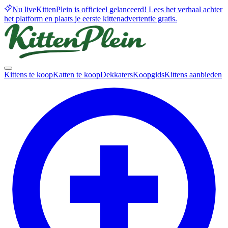
Nu live
KittenPlein is officieel gelanceerd! Lees het verhaal achter
het platform en plaats je eerste kittenadvertentie gratis.
Kittens te koop
Katten te koop
Dekkaters
Koopgids
Kittens aanbieden