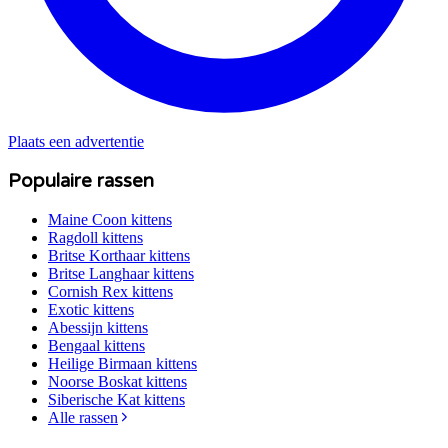
Plaats een advertentie
Populaire rassen
Maine Coon
kittens
Ragdoll
kittens
Britse Korthaar
kittens
Britse Langhaar
kittens
Cornish Rex
kittens
Exotic
kittens
Abessijn
kittens
Bengaal
kittens
Heilige Birmaan
kittens
Noorse Boskat
kittens
Siberische Kat
kittens
Alle rassen