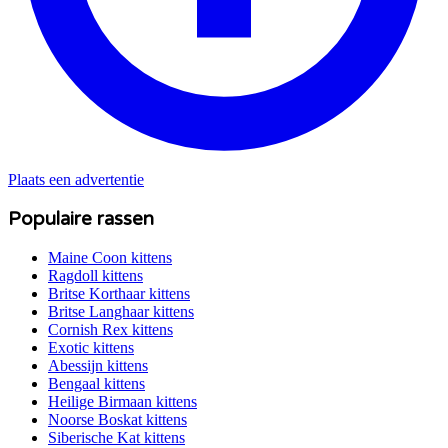
Plaats een advertentie
Populaire rassen
Maine Coon
kittens
Ragdoll
kittens
Britse Korthaar
kittens
Britse Langhaar
kittens
Cornish Rex
kittens
Exotic
kittens
Abessijn
kittens
Bengaal
kittens
Heilige Birmaan
kittens
Noorse Boskat
kittens
Siberische Kat
kittens