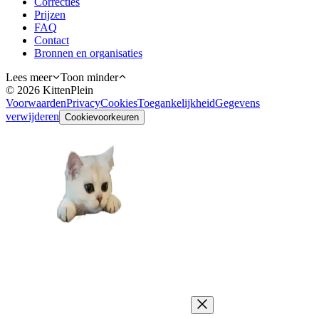
Correcties
Prijzen
FAQ
Contact
Bronnen en organisaties
Lees meer
Toon minder
©
2026
KittenPlein
Voorwaarden
Privacy
Cookies
Toegankelijkheid
Gegevens
verwijderen
Cookievoorkeuren