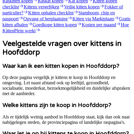
Raskitten kopen
Raskat kopen
Kat kopen
Kitten kopen
checklist
Kittens vergelijken
Veilig kitten kopen
Fokker of
particulier?
Kitten ophalen checklist
Stamboom, chip en
paspoort
Opvang of herplaatsing
Kitten via Marktplaats
Gratis
kitten afhalen
Goedkope kitten kopen
Kosten per maand
Hoe
KittenPlein werkt
Veelgestelde vragen over kittens in
Hoofddorp
Waar kan ik een kitten kopen in Hoofddorp?
Op deze pagina vergelijk je kittens te koop in Hoofddorp en
omgeving. Let naast afstand ook op leeftijd, gezondheid,
socialisatie, moederkat, bezoekmogelijkheid en duidelijke afspraken
met de aanbieder.
Welke kittens zijn te koop in Hoofddorp?
Als er tijdelijk weinig aanbod in Hoofddorp staat, kijk dan ook naar
nabijgelegen steden, de provinciepagina of landelijke raspagina's.
Waar let je op bij kittens te koop in Hoofddorp?