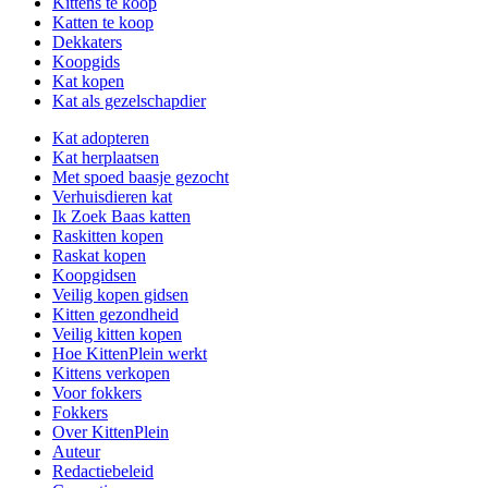
Kittens te koop
Katten te koop
Dekkaters
Koopgids
Kat kopen
Kat als gezelschapdier
Kat adopteren
Kat herplaatsen
Met spoed baasje gezocht
Verhuisdieren kat
Ik Zoek Baas katten
Raskitten kopen
Raskat kopen
Koopgidsen
Veilig kopen gidsen
Kitten gezondheid
Veilig kitten kopen
Hoe KittenPlein werkt
Kittens verkopen
Voor fokkers
Fokkers
Over KittenPlein
Auteur
Redactiebeleid