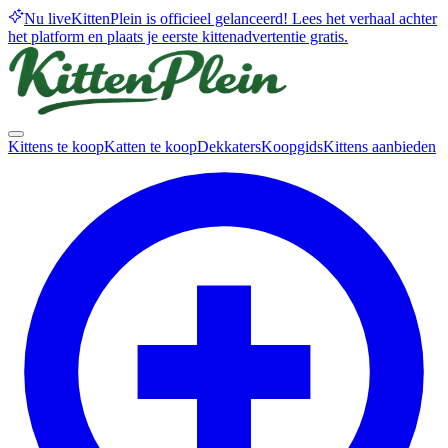
Nu live
KittenPlein is officieel gelanceerd! Lees het verhaal achter
het platform en plaats je eerste kittenadvertentie gratis.
Kittens te koop
Katten te koop
Dekkaters
Koopgids
Kittens aanbieden