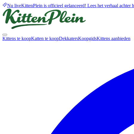
Nu live
KittenPlein is officieel gelanceerd! Lees het verhaal achter he
Kittens te koop
Katten te koop
Dekkaters
Koopgids
Kittens aanbieden