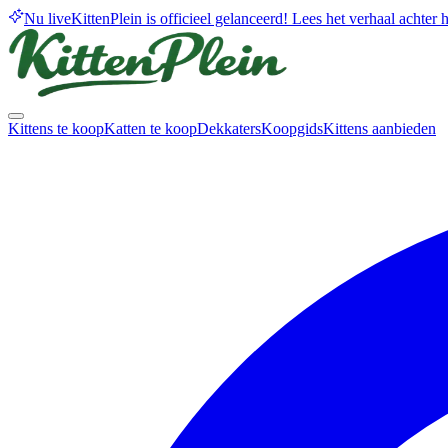
Nu live
KittenPlein is officieel gelanceerd! Lees het verhaal achter he
Kittens te koop
Katten te koop
Dekkaters
Koopgids
Kittens aanbieden