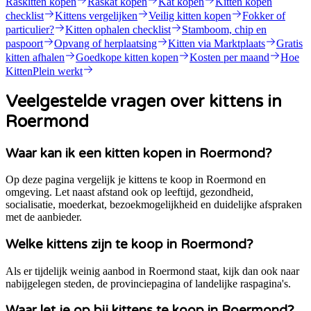
Raskitten kopen
Raskat kopen
Kat kopen
Kitten kopen
checklist
Kittens vergelijken
Veilig kitten kopen
Fokker of
particulier?
Kitten ophalen checklist
Stamboom, chip en
paspoort
Opvang of herplaatsing
Kitten via Marktplaats
Gratis
kitten afhalen
Goedkope kitten kopen
Kosten per maand
Hoe
KittenPlein werkt
Veelgestelde vragen over kittens in
Roermond
Waar kan ik een kitten kopen in Roermond?
Op deze pagina vergelijk je kittens te koop in Roermond en
omgeving. Let naast afstand ook op leeftijd, gezondheid,
socialisatie, moederkat, bezoekmogelijkheid en duidelijke afspraken
met de aanbieder.
Welke kittens zijn te koop in Roermond?
Als er tijdelijk weinig aanbod in Roermond staat, kijk dan ook naar
nabijgelegen steden, de provinciepagina of landelijke raspagina's.
Waar let je op bij kittens te koop in Roermond?