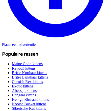
Plaats een advertentie
Populaire rassen
Maine Coon
kittens
Ragdoll
kittens
Britse Korthaar
kittens
Britse Langhaar
kittens
Cornish Rex
kittens
Exotic
kittens
Abessijn
kittens
Bengaal
kittens
Heilige Birmaan
kittens
Noorse Boskat
kittens
Siberische Kat
kittens