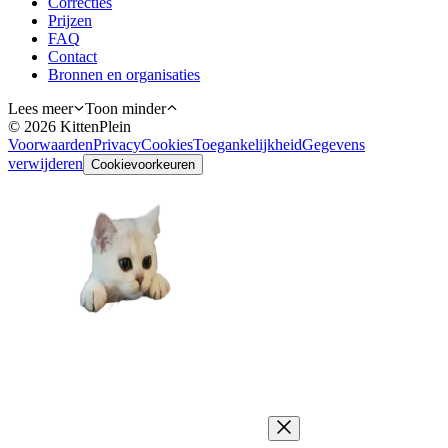
Correcties
Prijzen
FAQ
Contact
Bronnen en organisaties
Lees meer
Toon minder
©
2026
KittenPlein
Voorwaarden
Privacy
Cookies
Toegankelijkheid
Gegevens
verwijderen
Cookievoorkeuren