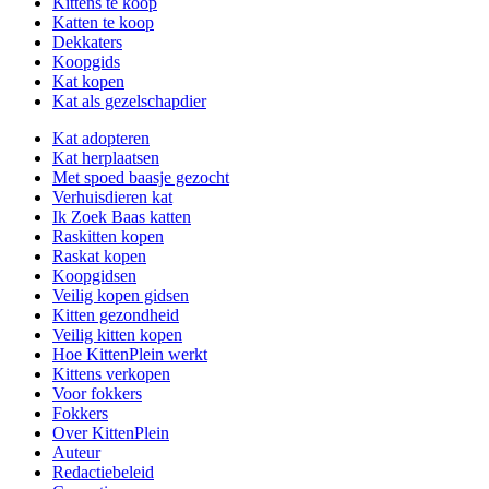
Kittens te koop
Katten te koop
Dekkaters
Koopgids
Kat kopen
Kat als gezelschapdier
Kat adopteren
Kat herplaatsen
Met spoed baasje gezocht
Verhuisdieren kat
Ik Zoek Baas katten
Raskitten kopen
Raskat kopen
Koopgidsen
Veilig kopen gidsen
Kitten gezondheid
Veilig kitten kopen
Hoe KittenPlein werkt
Kittens verkopen
Voor fokkers
Fokkers
Over KittenPlein
Auteur
Redactiebeleid