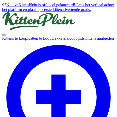
Nu live
KittenPlein is officieel gelanceerd! Lees het verhaal achter
het platform en plaats je eerste kittenadvertentie gratis.
Kittens te koop
Katten te koop
Dekkaters
Koopgids
Kittens aanbieden