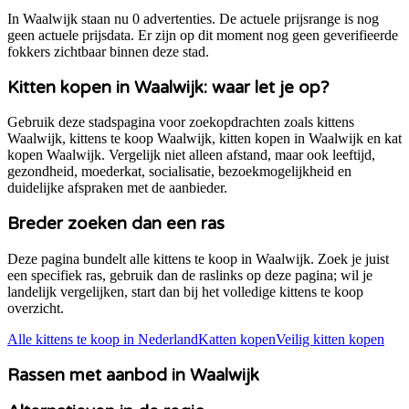
In Waalwijk staan nu 0 advertenties. De actuele prijsrange is nog
geen actuele prijsdata. Er zijn op dit moment nog geen geverifieerde
fokkers zichtbaar binnen deze stad.
Kitten kopen in
Waalwijk
: waar let je op?
Gebruik deze stadspagina voor zoekopdrachten zoals kittens
Waalwijk
, kittens te koop
Waalwijk
, kitten kopen in
Waalwijk
en kat
kopen
Waalwijk
. Vergelijk niet alleen afstand, maar ook leeftijd,
gezondheid, moederkat, socialisatie, bezoekmogelijkheid en
duidelijke afspraken met de aanbieder.
Breder zoeken dan een ras
Deze pagina bundelt alle kittens te koop in
Waalwijk
. Zoek je juist
een specifiek ras, gebruik dan de raslinks op deze pagina; wil je
landelijk vergelijken, start dan bij het volledige kittens te koop
overzicht.
Alle kittens te koop in Nederland
Katten kopen
Veilig kitten kopen
Rassen met aanbod in
Waalwijk