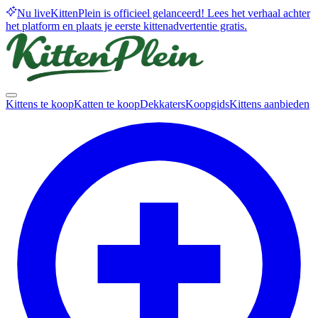
Nu live
KittenPlein is officieel gelanceerd! Lees het verhaal achter
het platform en plaats je eerste kittenadvertentie gratis.
Kittens te koop
Katten te koop
Dekkaters
Koopgids
Kittens aanbieden