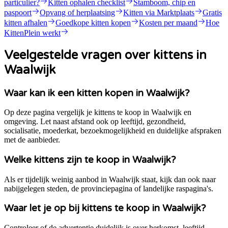
particulier?
Kitten ophalen checklist
Stamboom, chip en
paspoort
Opvang of herplaatsing
Kitten via Marktplaats
Gratis
kitten afhalen
Goedkope kitten kopen
Kosten per maand
Hoe
KittenPlein werkt
Veelgestelde vragen over kittens in
Waalwijk
Waar kan ik een kitten kopen in Waalwijk?
Op deze pagina vergelijk je kittens te koop in Waalwijk en
omgeving. Let naast afstand ook op leeftijd, gezondheid,
socialisatie, moederkat, bezoekmogelijkheid en duidelijke afspraken
met de aanbieder.
Welke kittens zijn te koop in Waalwijk?
Als er tijdelijk weinig aanbod in Waalwijk staat, kijk dan ook naar
nabijgelegen steden, de provinciepagina of landelijke raspagina's.
Waar let je op bij kittens te koop in Waalwijk?
Controleer of de advertentie duidelijk is over herkomst, leeftijd,