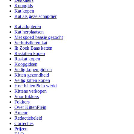
Dekkaters
Koopgids
Kat kopen
Kat als gezelschapdier
Kat adopteren
Kat herplaatsen
Met spoed baasje gezocht
Verhuisdieren kat
Ik Zoek Baas katten
Raskitten kopen
Raskat kopen
Koopgidsen
Veilig kopen gidsen
Kitten gezondheid
Veilig kitten kopen
Hoe KittenPlein werkt
Kittens verkopen
Voor fokkers
Fokkers
Over KittenPlein
Auteur
Redactiebeleid
Correcties
Prijzen