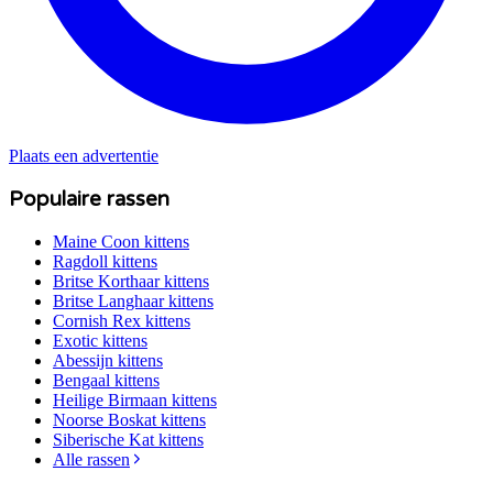
Plaats een advertentie
Populaire rassen
Maine Coon
kittens
Ragdoll
kittens
Britse Korthaar
kittens
Britse Langhaar
kittens
Cornish Rex
kittens
Exotic
kittens
Abessijn
kittens
Bengaal
kittens
Heilige Birmaan
kittens
Noorse Boskat
kittens
Siberische Kat
kittens
Alle rassen