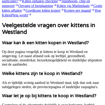
particulier?
Kitten ophalen checklist
Stamboom, chip en
paspoort
Opvang of herplaatsing
Kitten via Marktplaats
Gratis
kitten afhalen
Goedkope kitten kopen
Kosten per maand
Hoe
KittenPlein werkt
Veelgestelde vragen over kittens in
Westland
Waar kan ik een kitten kopen in Westland?
Op deze pagina vergelijk je kittens te koop in Westland en
omgeving. Let naast afstand ook op leeftijd, gezondheid,
socialisatie, moederkat, bezoekmogelijkheid en duidelijke afspraken
met de aanbieder.
Welke kittens zijn te koop in Westland?
Als er tijdelijk weinig aanbod in Westland staat, kijk dan ook naar
nabijgelegen steden, de provinciepagina of landelijke raspagina's.
Waar let je op bij kittens te koop in Westland?
Controleer of de advertentie duidelijk is over herkomst, leeftijd,