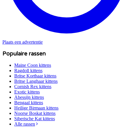
Plaats een advertentie
Populaire rassen
Maine Coon
kittens
Ragdoll
kittens
Britse Korthaar
kittens
Britse Langhaar
kittens
Cornish Rex
kittens
Exotic
kittens
Abessijn
kittens
Bengaal
kittens
Heilige Birmaan
kittens
Noorse Boskat
kittens
Siberische Kat
kittens
Alle rassen