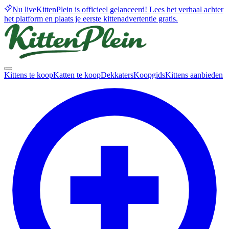
Nu live
KittenPlein is officieel gelanceerd! Lees het verhaal achter
het platform en plaats je eerste kittenadvertentie gratis.
Kittens te koop
Katten te koop
Dekkaters
Koopgids
Kittens aanbieden