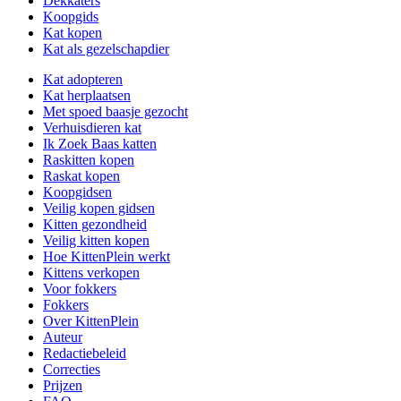
Dekkaters
Koopgids
Kat kopen
Kat als gezelschapdier
Kat adopteren
Kat herplaatsen
Met spoed baasje gezocht
Verhuisdieren kat
Ik Zoek Baas katten
Raskitten kopen
Raskat kopen
Koopgidsen
Veilig kopen gidsen
Kitten gezondheid
Veilig kitten kopen
Hoe KittenPlein werkt
Kittens verkopen
Voor fokkers
Fokkers
Over KittenPlein
Auteur
Redactiebeleid
Correcties
Prijzen