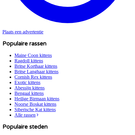
Plaats een advertentie
Populaire rassen
Maine Coon
kittens
Ragdoll
kittens
Britse Korthaar
kittens
Britse Langhaar
kittens
Cornish Rex
kittens
Exotic
kittens
Abessijn
kittens
Bengaal
kittens
Heilige Birmaan
kittens
Noorse Boskat
kittens
Siberische Kat
kittens
Alle rassen
Populaire steden