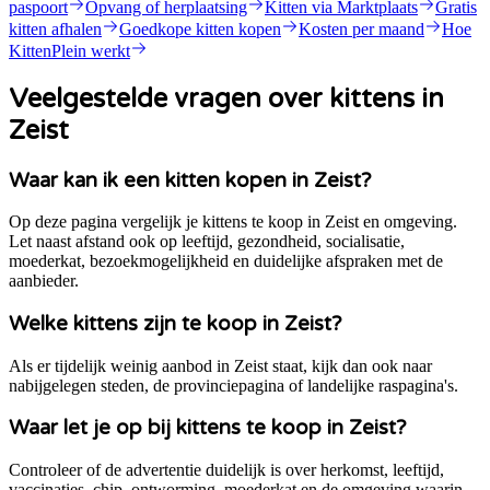
paspoort
Opvang of herplaatsing
Kitten via Marktplaats
Gratis
kitten afhalen
Goedkope kitten kopen
Kosten per maand
Hoe
KittenPlein werkt
Veelgestelde vragen over kittens in
Zeist
Waar kan ik een kitten kopen in Zeist?
Op deze pagina vergelijk je kittens te koop in Zeist en omgeving.
Let naast afstand ook op leeftijd, gezondheid, socialisatie,
moederkat, bezoekmogelijkheid en duidelijke afspraken met de
aanbieder.
Welke kittens zijn te koop in Zeist?
Als er tijdelijk weinig aanbod in Zeist staat, kijk dan ook naar
nabijgelegen steden, de provinciepagina of landelijke raspagina's.
Waar let je op bij kittens te koop in Zeist?
Controleer of de advertentie duidelijk is over herkomst, leeftijd,
vaccinaties, chip, ontworming, moederkat en de omgeving waarin