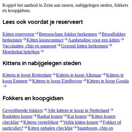
Koppel het aanbod in Zeist aan rassen, nabijgelegen steden, fokkers
en koopgidsen.
Lees ook voordat je reserveert
Kitten reserveren
Betrouwbare fokker herkennen
Broodfokker
herkennen
Kitten koopcontract
Aanbetaling voor een kitten
Vaccinaties, chip en paspoort
Gezond kitten herkennen
Moederkat bekijken
Kittens in nabijgelegen steden
Kittens te koop Rotterdam
Kittens te koop Alkmaar
Kittens te
koop Emmen
Kittens te koop Eindhoven
Kittens te koop Gouda
Fokkers en koopgidsen
Geverifieerde fokkers
Alle kittens te koop in Nederland
Raskitten kopen
Raskat kopen
Kat kopen
Kitten kopen
checklist
Kittens vergelijken
Veilig kitten kopen
Fokker of
particulier?
Kitten ophalen checklist
Stamboom, chip en