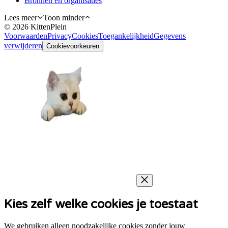
Bronnen en organisaties
Lees meer
Toon minder
©
2026
KittenPlein
Voorwaarden
Privacy
Cookies
Toegankelijkheid
Gegevens
verwijderen
Cookievoorkeuren
Kies zelf welke cookies je toestaat
We gebruiken alleen noodzakelijke cookies zonder jouw