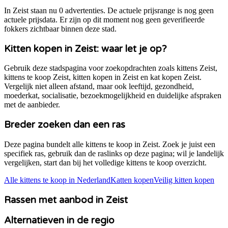
In Zeist staan nu 0 advertenties. De actuele prijsrange is nog geen
actuele prijsdata. Er zijn op dit moment nog geen geverifieerde
fokkers zichtbaar binnen deze stad.
Kitten kopen in
Zeist
: waar let je op?
Gebruik deze stadspagina voor zoekopdrachten zoals kittens
Zeist
,
kittens te koop
Zeist
, kitten kopen in
Zeist
en kat kopen
Zeist
.
Vergelijk niet alleen afstand, maar ook leeftijd, gezondheid,
moederkat, socialisatie, bezoekmogelijkheid en duidelijke afspraken
met de aanbieder.
Breder zoeken dan een ras
Deze pagina bundelt alle kittens te koop in
Zeist
. Zoek je juist een
specifiek ras, gebruik dan de raslinks op deze pagina; wil je landelijk
vergelijken, start dan bij het volledige kittens te koop overzicht.
Alle kittens te koop in Nederland
Katten kopen
Veilig kitten kopen
Rassen met aanbod in
Zeist
Alternatieven in de regio