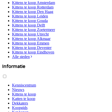
Kittens te koop
Amsterdam
Kittens te koop
Rotterdam
Kittens te koop
Den Haag
Kittens te koop
Leiden
Kittens te koop
Gouda
Kittens te koop
Delft
Kittens te koop
Zoetermeer
Kittens te koop
Utrecht
Kittens te koop
Alkmaar
Kittens te koop
Emmen
Kittens te koop
Deventer
Kittens te koop
Eindhoven
Alle steden
Informatie
Kenniscentrum
Nieuws
Kittens te koop
Katten te koop
Dekkaters
Koopgids