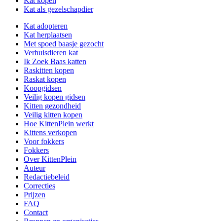
Kat kopen
Kat als gezelschapdier
Kat adopteren
Kat herplaatsen
Met spoed baasje gezocht
Verhuisdieren kat
Ik Zoek Baas katten
Raskitten kopen
Raskat kopen
Koopgidsen
Veilig kopen gidsen
Kitten gezondheid
Veilig kitten kopen
Hoe KittenPlein werkt
Kittens verkopen
Voor fokkers
Fokkers
Over KittenPlein
Auteur
Redactiebeleid
Correcties
Prijzen
FAQ
Contact