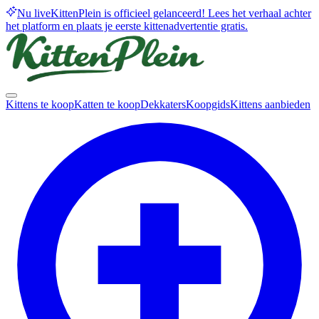
Nu live
KittenPlein is officieel gelanceerd! Lees het verhaal achter
het platform en plaats je eerste kittenadvertentie gratis.
Kittens te koop
Katten te koop
Dekkaters
Koopgids
Kittens aanbieden