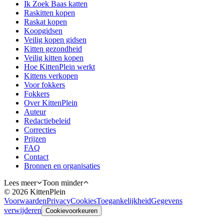
Ik Zoek Baas katten
Raskitten kopen
Raskat kopen
Koopgidsen
Veilig kopen gidsen
Kitten gezondheid
Veilig kitten kopen
Hoe KittenPlein werkt
Kittens verkopen
Voor fokkers
Fokkers
Over KittenPlein
Auteur
Redactiebeleid
Correcties
Prijzen
FAQ
Contact
Bronnen en organisaties
Lees meer
Toon minder
©
2026
KittenPlein
Voorwaarden
Privacy
Cookies
Toegankelijkheid
Gegevens
verwijderen
Cookievoorkeuren