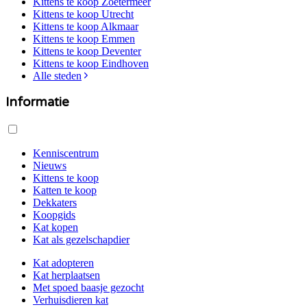
Kittens te koop
Zoetermeer
Kittens te koop
Utrecht
Kittens te koop
Alkmaar
Kittens te koop
Emmen
Kittens te koop
Deventer
Kittens te koop
Eindhoven
Alle steden
Informatie
Kenniscentrum
Nieuws
Kittens te koop
Katten te koop
Dekkaters
Koopgids
Kat kopen
Kat als gezelschapdier
Kat adopteren
Kat herplaatsen
Met spoed baasje gezocht
Verhuisdieren kat