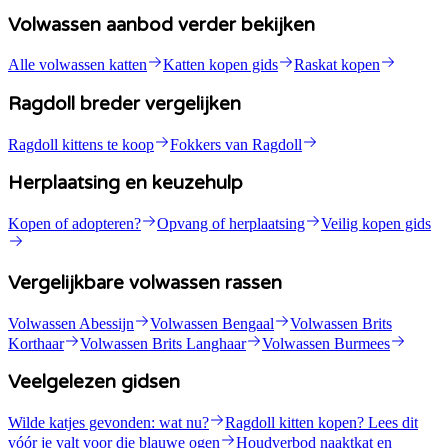
Volwassen aanbod verder bekijken
Alle volwassen katten
Katten kopen gids
Raskat kopen
Ragdoll breder vergelijken
Ragdoll kittens te koop
Fokkers van Ragdoll
Herplaatsing en keuzehulp
Kopen of adopteren?
Opvang of herplaatsing
Veilig kopen gids
Vergelijkbare volwassen rassen
Volwassen Abessijn
Volwassen Bengaal
Volwassen Brits
Korthaar
Volwassen Brits Langhaar
Volwassen Burmees
Veelgelezen gidsen
Wilde katjes gevonden: wat nu?
Ragdoll kitten kopen? Lees dit
vóór je valt voor die blauwe ogen
Houdverbod naaktkat en