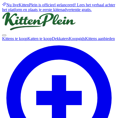
Nu live
KittenPlein is officieel gelanceerd! Lees het verhaal achter
het platform en plaats je eerste kittenadvertentie gratis.
Kittens te koop
Katten te koop
Dekkaters
Koopgids
Kittens aanbieden