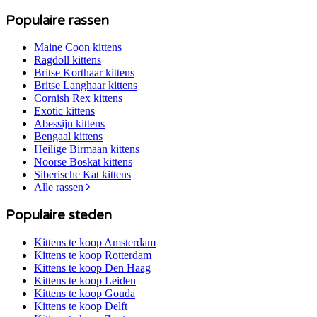
Populaire rassen
Maine Coon
kittens
Ragdoll
kittens
Britse Korthaar
kittens
Britse Langhaar
kittens
Cornish Rex
kittens
Exotic
kittens
Abessijn
kittens
Bengaal
kittens
Heilige Birmaan
kittens
Noorse Boskat
kittens
Siberische Kat
kittens
Alle rassen
Populaire steden
Kittens te koop
Amsterdam
Kittens te koop
Rotterdam
Kittens te koop
Den Haag
Kittens te koop
Leiden
Kittens te koop
Gouda
Kittens te koop
Delft