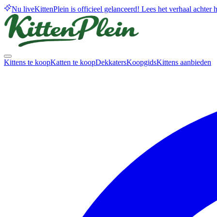
Nu live
KittenPlein is officieel gelanceerd! Lees het verhaal achter he
Kittens te koop
Katten te koop
Dekkaters
Koopgids
Kittens aanbieden