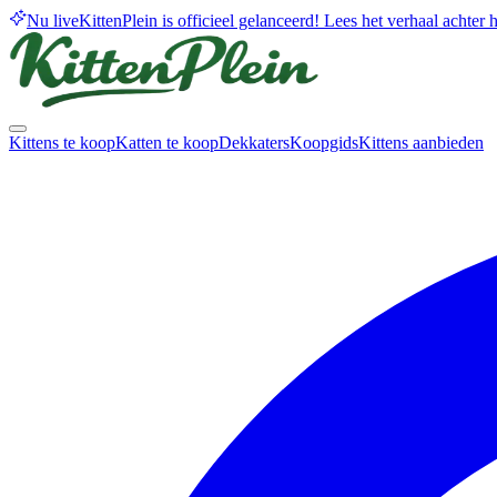
Nu live
KittenPlein is officieel gelanceerd! Lees het verhaal achter he
Kittens te koop
Katten te koop
Dekkaters
Koopgids
Kittens aanbieden