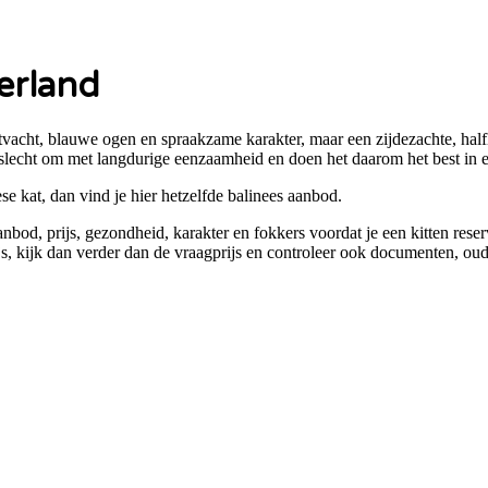
erland
tvacht, blauwe ogen en spraakzame karakter, maar een zijdezachte, half
n slecht om met langdurige eenzaamheid en doen het daarom het best in
ese kat
, dan vind je hier hetzelfde
balinees
aanbod.
anbod, prijs, gezondheid, karakter en fokkers voordat je een kitten rese
js
, kijk dan verder dan de vraagprijs en controleer ook documenten, oude