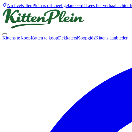
Nu live
KittenPlein is officieel gelanceerd! Lees het verhaal achter he
Kittens te koop
Katten te koop
Dekkaters
Koopgids
Kittens aanbieden