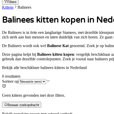
Filters
Kittens
Balinees
Balinees kitten kopen in Ned
De Balinees is in feite een langharige Siamees, met dezelfde kleurpun
zich sterk aan hun mensen en laten duidelijk van zich horen. Ze gaa
De
Balinees
wordt ook wel
Balinese Kat
genoemd. Zoek je op
balin
Deze pagina helpt bij
Balinees kitten kopen
: vergelijk beschikbaar a
gebruik dan dezelfde controlepunten. Zoek je vooral naar
balinees pri
Bekijk alle beschikbare balinees kittens in Nederland
0
resultaten
Sorteer op
Geen kittens gevonden met deze filters.
Bewaar zoekopdracht
Bekijk populaire rassen met actueel aanbod: