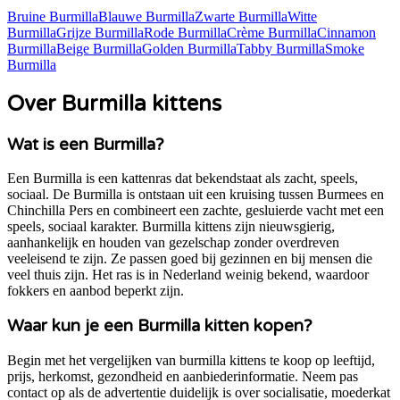
Bruine Burmilla
Blauwe Burmilla
Zwarte Burmilla
Witte
Burmilla
Grijze Burmilla
Rode Burmilla
Crème Burmilla
Cinnamon
Burmilla
Beige Burmilla
Golden Burmilla
Tabby Burmilla
Smoke
Burmilla
Over Burmilla kittens
Wat is een Burmilla?
Een Burmilla is een kattenras dat bekendstaat als zacht, speels,
sociaal. De Burmilla is ontstaan uit een kruising tussen Burmees en
Chinchilla Pers en combineert een zachte, gesluierde vacht met een
speels, sociaal karakter. Burmilla kittens zijn nieuwsgierig,
aanhankelijk en houden van gezelschap zonder overdreven
veeleisend te zijn. Ze passen goed bij gezinnen en bij mensen die
veel thuis zijn. Het ras is in Nederland weinig bekend, waardoor
fokkers en aanbod beperkt zijn.
Waar kun je een Burmilla kitten kopen?
Begin met het vergelijken van burmilla kittens te koop op leeftijd,
prijs, herkomst, gezondheid en aanbiederinformatie. Neem pas
contact op als de advertentie duidelijk is over socialisatie, moederkat