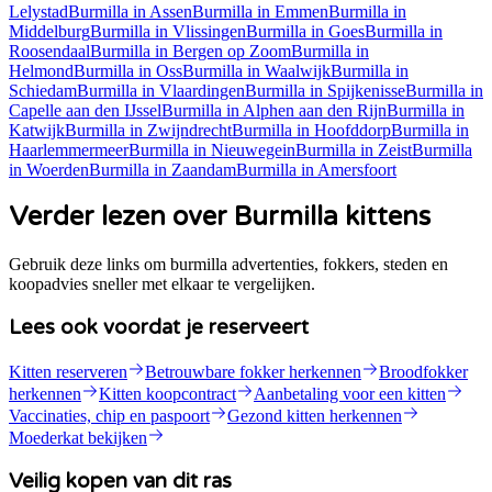
Lelystad
Burmilla
in
Assen
Burmilla
in
Emmen
Burmilla
in
Middelburg
Burmilla
in
Vlissingen
Burmilla
in
Goes
Burmilla
in
Roosendaal
Burmilla
in
Bergen op Zoom
Burmilla
in
Helmond
Burmilla
in
Oss
Burmilla
in
Waalwijk
Burmilla
in
Schiedam
Burmilla
in
Vlaardingen
Burmilla
in
Spijkenisse
Burmilla
in
Capelle aan den IJssel
Burmilla
in
Alphen aan den Rijn
Burmilla
in
Katwijk
Burmilla
in
Zwijndrecht
Burmilla
in
Hoofddorp
Burmilla
in
Haarlemmermeer
Burmilla
in
Nieuwegein
Burmilla
in
Zeist
Burmilla
in
Woerden
Burmilla
in
Zaandam
Burmilla
in
Amersfoort
Verder lezen over Burmilla kittens
Gebruik deze links om burmilla advertenties, fokkers, steden en
koopadvies sneller met elkaar te vergelijken.
Lees ook voordat je reserveert
Kitten reserveren
Betrouwbare fokker herkennen
Broodfokker
herkennen
Kitten koopcontract
Aanbetaling voor een kitten
Vaccinaties, chip en paspoort
Gezond kitten herkennen
Moederkat bekijken
Veilig kopen van dit ras