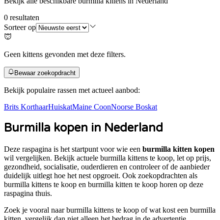
Bekijk alle beschikbare burmilla kittens in Nederland
0
resultaten
Sorteer op
Geen kittens gevonden met deze filters.
Bewaar zoekopdracht
Bekijk populaire rassen met actueel aanbod:
Brits Korthaar
Huiskat
Maine Coon
Noorse Boskat
Burmilla
kopen in Nederland
Deze raspagina is het startpunt voor wie een
burmilla kitten kopen
wil vergelijken. Bekijk actuele
burmilla
kittens te koop, let op prijs,
gezondheid, socialisatie, ouderdieren en controleer of de aanbieder
duidelijk uitlegt hoe het nest opgroeit. Ook zoekopdrachten als
burmilla kittens te koop en burmilla kitten te koop
horen op deze
raspagina thuis.
Zoek je vooral naar
burmilla kittens te koop
of
wat kost een burmilla
kitten
, vergelijk dan niet alleen het bedrag in de advertentie.