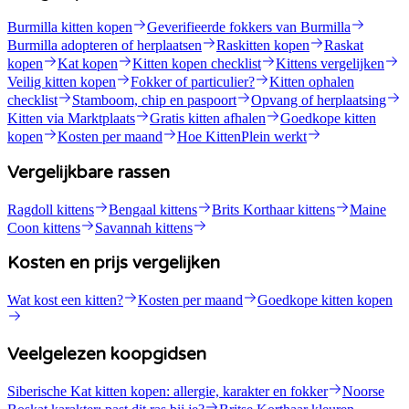
Burmilla kitten kopen
Geverifieerde fokkers van Burmilla
Burmilla adopteren of herplaatsen
Raskitten kopen
Raskat
kopen
Kat kopen
Kitten kopen checklist
Kittens vergelijken
Veilig kitten kopen
Fokker of particulier?
Kitten ophalen
checklist
Stamboom, chip en paspoort
Opvang of herplaatsing
Kitten via Marktplaats
Gratis kitten afhalen
Goedkope kitten
kopen
Kosten per maand
Hoe KittenPlein werkt
Vergelijkbare rassen
Ragdoll kittens
Bengaal kittens
Brits Korthaar kittens
Maine
Coon kittens
Savannah kittens
Kosten en prijs vergelijken
Wat kost een kitten?
Kosten per maand
Goedkope kitten kopen
Veelgelezen koopgidsen
Siberische Kat kitten kopen: allergie, karakter en fokker
Noorse