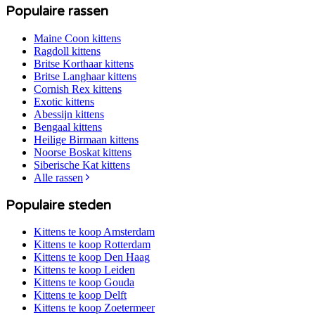
Populaire rassen
Maine Coon
kittens
Ragdoll
kittens
Britse Korthaar
kittens
Britse Langhaar
kittens
Cornish Rex
kittens
Exotic
kittens
Abessijn
kittens
Bengaal
kittens
Heilige Birmaan
kittens
Noorse Boskat
kittens
Siberische Kat
kittens
Alle rassen
Populaire steden
Kittens te koop
Amsterdam
Kittens te koop
Rotterdam
Kittens te koop
Den Haag
Kittens te koop
Leiden
Kittens te koop
Gouda
Kittens te koop
Delft
Kittens te koop
Zoetermeer