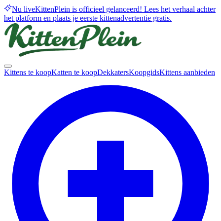
Nu live
KittenPlein is officieel gelanceerd! Lees het verhaal achter
het platform en plaats je eerste kittenadvertentie gratis.
Kittens te koop
Katten te koop
Dekkaters
Koopgids
Kittens aanbieden