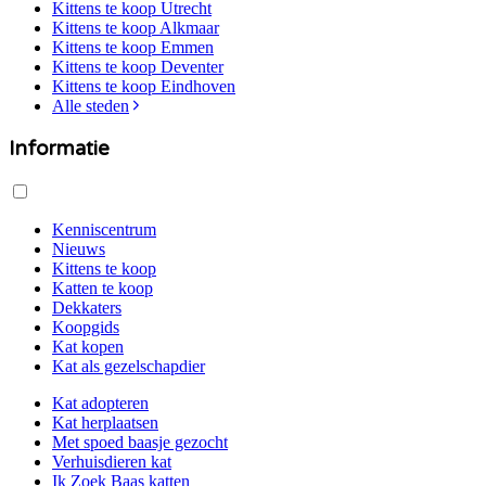
Kittens te koop
Utrecht
Kittens te koop
Alkmaar
Kittens te koop
Emmen
Kittens te koop
Deventer
Kittens te koop
Eindhoven
Alle steden
Informatie
Kenniscentrum
Nieuws
Kittens te koop
Katten te koop
Dekkaters
Koopgids
Kat kopen
Kat als gezelschapdier
Kat adopteren
Kat herplaatsen
Met spoed baasje gezocht
Verhuisdieren kat
Ik Zoek Baas katten