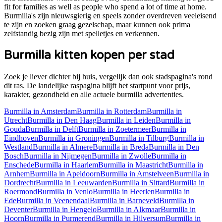
fit for families as well as people who spend a lot of time at home.
Burmilla's zijn nieuwsgierig en speels zonder overdreven veeleisend
te zijn en zoeken graag gezelschap, maar kunnen ook prima
zelfstandig bezig zijn met spelletjes en verkennen.
Burmilla
kitten kopen per stad
Zoek je liever dichter bij huis, vergelijk dan ook stadspagina's rond
dit ras. De landelijke raspagina blijft het startpunt voor prijs,
karakter, gezondheid en alle actuele
burmilla
advertenties.
Burmilla
in
Amsterdam
Burmilla
in
Rotterdam
Burmilla
in
Utrecht
Burmilla
in
Den Haag
Burmilla
in
Leiden
Burmilla
in
Gouda
Burmilla
in
Delft
Burmilla
in
Zoetermeer
Burmilla
in
Eindhoven
Burmilla
in
Groningen
Burmilla
in
Tilburg
Burmilla
in
Westland
Burmilla
in
Almere
Burmilla
in
Breda
Burmilla
in
Den
Bosch
Burmilla
in
Nijmegen
Burmilla
in
Zwolle
Burmilla
in
Enschede
Burmilla
in
Haarlem
Burmilla
in
Maastricht
Burmilla
in
Arnhem
Burmilla
in
Apeldoorn
Burmilla
in
Amstelveen
Burmilla
in
Dordrecht
Burmilla
in
Leeuwarden
Burmilla
in
Sittard
Burmilla
in
Roermond
Burmilla
in
Venlo
Burmilla
in
Heerlen
Burmilla
in
Ede
Burmilla
in
Veenendaal
Burmilla
in
Barneveld
Burmilla
in
Deventer
Burmilla
in
Hengelo
Burmilla
in
Alkmaar
Burmilla
in
Hoorn
Burmilla
in
Purmerend
Burmilla
in
Hilversum
Burmilla
in