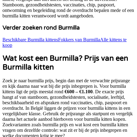
Stamboom, gezondheidstesten, vaccinaties, chip, paspoort,
ontworming en begeleiding rond de overdracht bepalen mede of een
burmilla
kitten verantwoord wordt aangeboden.
Verder zoeken rond
Burmilla
Beschikbare
Burmilla
kittens
Fokkers van
Burmilla
Alle kittens te
koop
Wat kost een
Burmilla
? Prijs van een
Burmilla
kitten
Zoek je naar
burmilla prijs
, begin dan met de verwachte prijsrange
en kijk daarna naar wat bij die prijs inbegrepen is. Voor
burmilla
kittens ligt de prijs meestal rond
€600 – €1.100
. De exacte prijs
hangt af van stamboom, gezondheidstesten, socialisatie, leeftijd,
beschikbaarheid en afspraken rond vaccinaties, chip, paspoort en
overdracht. In België liggen de prijzen voor
burmilla
kittens in een
vergelijkbare klasse. Gebruik de prijsrange als startpunt en vergelijk
daarna het actuele aanbod hierboven voor
burmilla kitten kopen
.
Zoekvarianten zoals
burmilla prijs en wat kost een burmilla kitten
vragen om dezelfde controle: wat zit er bij de prijs inbegrepen en
welke documenten krijg je mee?