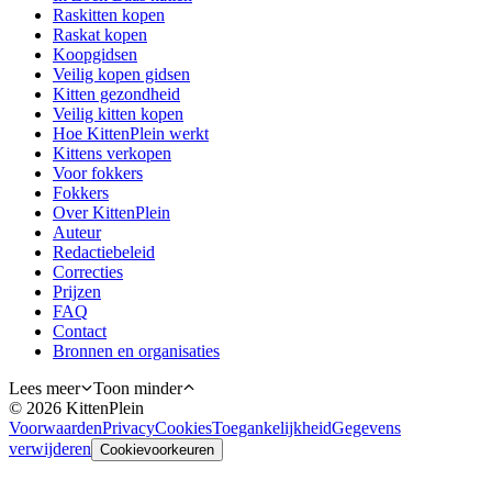
Raskitten kopen
Raskat kopen
Koopgidsen
Veilig kopen gidsen
Kitten gezondheid
Veilig kitten kopen
Hoe KittenPlein werkt
Kittens verkopen
Voor fokkers
Fokkers
Over KittenPlein
Auteur
Redactiebeleid
Correcties
Prijzen
FAQ
Contact
Bronnen en organisaties
Lees meer
Toon minder
©
2026
KittenPlein
Voorwaarden
Privacy
Cookies
Toegankelijkheid
Gegevens
verwijderen
Cookievoorkeuren