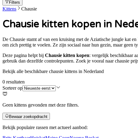
Filters
Kittens
Chausie
Chausie kitten kopen in Ned
De Chausie stamt af van een kruising met de Aziatische jungle kat en he
om zich prettig te voelen. Ze zijn sociaal naar hun gezin, maar geen ty
Deze pagina helpt bij
Chausie kitten kopen
: vergelijk beschikbaar a
gebruik dan dezelfde controlepunten. Zoek je vooral naar
chausie prij
Bekijk alle beschikbare chausie kittens in Nederland
0
resultaten
Sorteer op
Geen kittens gevonden met deze filters.
Bewaar zoekopdracht
Bekijk populaire rassen met actueel aanbod:
Brits Korthaar
Huiskat
Maine Coon
Noorse Boskat