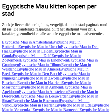
Egyptische Mau
kitten kopen per
stad
Zoek je liever dichter bij huis, vergelijk dan ook stadspagina's rond
dit ras. De landelijke raspagina blijft het startpunt voor prijs,
karakter, gezondheid en alle actuele
egyptische mau
advertenties.
Egyptische Mau
in
Amsterdam
Egyptische Mau
in
Rotterdam
Egyptische Mau
in
Utrecht
Egyptische Mau
in
Den
Haag
Egyptische Mau
in
Leiden
Egyptische Mau
in
Gouda
Egyptische Mau
in
Delft
Egyptische Mau
in
Zoetermeer
Egyptische Mau
in
Eindhoven
Egyptische Mau
in
Groningen
Egyptische Mau
in
Tilburg
Egyptische Mau
in
Westland
Egyptische Mau
in
Almere
Egyptische Mau
in
Breda
Egyptische Mau
in
Den Bosch
Egyptische Mau
in
Nijmegen
Egyptische Mau
in
Zwolle
Egyptische Mau
in
Enschede
Egyptische Mau
in
Haarlem
Egyptische Mau
in
Maastricht
Egyptische Mau
in
Arnhem
Egyptische Mau
in
Apeldoorn
Egyptische Mau
in
Amstelveen
Egyptische Mau
in
Dordrecht
Egyptische Mau
in
Leeuwarden
Egyptische Mau
in
Sittard
Egyptische Mau
in
Roermond
Egyptische Mau
in
Venlo
Egyptische Mau
in
Heerlen
Egyptische Mau
in
Ede
Egyptische
Mau
in
Veenendaal
Egyptische Mau
in
Barneveld
Egyptische Mau
in