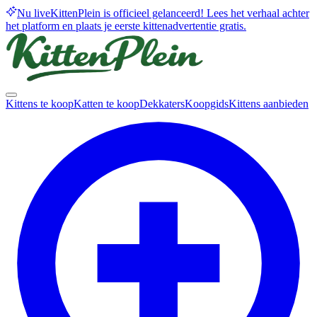
Nu live
KittenPlein is officieel gelanceerd! Lees het verhaal achter
het platform en plaats je eerste kittenadvertentie gratis.
Kittens te koop
Katten te koop
Dekkaters
Koopgids
Kittens aanbieden