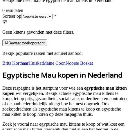
Bekijk alle beschikbare egyptische mau kittens in Nederland
0
resultaten
Sorteer op
Geen kittens gevonden met deze filters.
Bewaar zoekopdracht
Bekijk populaire rassen met actueel aanbod:
Brits Korthaar
Huiskat
Maine Coon
Noorse Boskat
Egyptische Mau
kopen in Nederland
Deze raspagina is het startpunt voor wie een
egyptische mau kitten
kopen
wil vergelijken. Bekijk actuele
egyptische mau
kittens te
koop, let op prijs, gezondheid, socialisatie, ouderdieren en controleer
of de aanbieder duidelijk uitlegt hoe het nest opgroeit. Ook
zoekopdrachten als
egyptische mau kittens te koop en egyptische
mau kitten te koop
horen op deze raspagina thuis.
Zoek je vooral naar
egyptische mau kittens te koop
of
wat kost een
egyptische mau kitten
, vergelijk dan niet alleen het bedrag in de