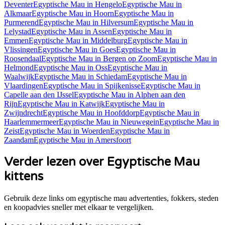
Deventer
Egyptische Mau
in
Hengelo
Egyptische Mau
in
Alkmaar
Egyptische Mau
in
Hoorn
Egyptische Mau
in
Purmerend
Egyptische Mau
in
Hilversum
Egyptische Mau
in
Lelystad
Egyptische Mau
in
Assen
Egyptische Mau
in
Emmen
Egyptische Mau
in
Middelburg
Egyptische Mau
in
Vlissingen
Egyptische Mau
in
Goes
Egyptische Mau
in
Roosendaal
Egyptische Mau
in
Bergen op Zoom
Egyptische Mau
in
Helmond
Egyptische Mau
in
Oss
Egyptische Mau
in
Waalwijk
Egyptische Mau
in
Schiedam
Egyptische Mau
in
Vlaardingen
Egyptische Mau
in
Spijkenisse
Egyptische Mau
in
Capelle aan den IJssel
Egyptische Mau
in
Alphen aan den
Rijn
Egyptische Mau
in
Katwijk
Egyptische Mau
in
Zwijndrecht
Egyptische Mau
in
Hoofddorp
Egyptische Mau
in
Haarlemmermeer
Egyptische Mau
in
Nieuwegein
Egyptische Mau
in
Zeist
Egyptische Mau
in
Woerden
Egyptische Mau
in
Zaandam
Egyptische Mau
in
Amersfoort
Verder lezen over Egyptische Mau
kittens
Gebruik deze links om egyptische mau advertenties, fokkers, steden
en koopadvies sneller met elkaar te vergelijken.