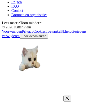
Prijzen
FAQ
Contact
Bronnen en organisaties
Lees meer
Toon minder
©
2026
KittenPlein
Voorwaarden
Privacy
Cookies
Toegankelijkheid
Gegevens
verwijderen
Cookievoorkeuren