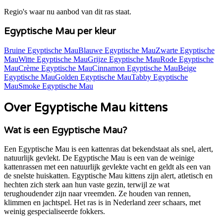
Regio's waar nu aanbod van dit ras staat.
Egyptische Mau per kleur
Bruine Egyptische Mau
Blauwe Egyptische Mau
Zwarte Egyptische
Mau
Witte Egyptische Mau
Grijze Egyptische Mau
Rode Egyptische
Mau
Crème Egyptische Mau
Cinnamon Egyptische Mau
Beige
Egyptische Mau
Golden Egyptische Mau
Tabby Egyptische
Mau
Smoke Egyptische Mau
Over Egyptische Mau kittens
Wat is een Egyptische Mau?
Een Egyptische Mau is een kattenras dat bekendstaat als snel, alert,
natuurlijk gevlekt. De Egyptische Mau is een van de weinige
kattenrassen met een natuurlijk gevlekte vacht en geldt als een van
de snelste huiskatten. Egyptische Mau kittens zijn alert, atletisch en
hechten zich sterk aan hun vaste gezin, terwijl ze wat
terughoudender zijn naar vreemden. Ze houden van rennen,
klimmen en jachtspel. Het ras is in Nederland zeer schaars, met
weinig gespecialiseerde fokkers.