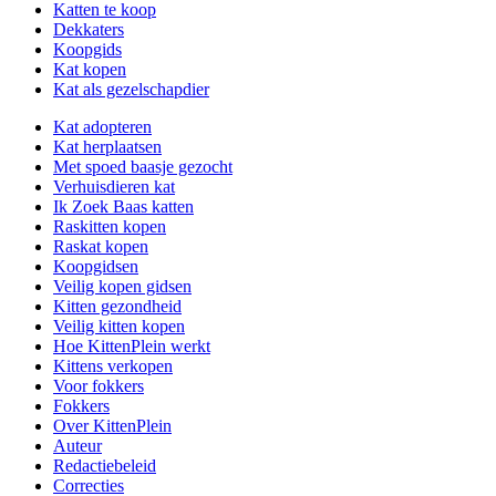
Katten te koop
Dekkaters
Koopgids
Kat kopen
Kat als gezelschapdier
Kat adopteren
Kat herplaatsen
Met spoed baasje gezocht
Verhuisdieren kat
Ik Zoek Baas katten
Raskitten kopen
Raskat kopen
Koopgidsen
Veilig kopen gidsen
Kitten gezondheid
Veilig kitten kopen
Hoe KittenPlein werkt
Kittens verkopen
Voor fokkers
Fokkers
Over KittenPlein
Auteur
Redactiebeleid
Correcties