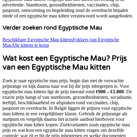
advertentie. Stamboom, gezondheidstesten, vaccinaties, chip,
paspoort, ontworming en begeleiding rond de overdracht bepalen
mede of een
egyptische mau
kitten verantwoord wordt aangeboden.
Verder zoeken rond
Egyptische Mau
Beschikbare
Egyptische Mau
kittens
Fokkers van
Egyptische
Mau
Alle kittens te koop
Wat kost een
Egyptische Mau
? Prijs
van een
Egyptische Mau
kitten
Zoek je naar
egyptische mau prijs
, begin dan met de verwachte
prijsrange en kijk daarna naar wat bij die prijs inbegrepen is. Voor
egyptische mau
kittens ligt de prijs meestal rond
€900 – €1.800
. De
exacte prijs hangt af van stamboom, gezondheidstesten, socialisatie,
leeftijd, beschikbaarheid en afspraken rond vaccinaties, chip,
paspoort en overdracht. In België liggen de prijzen voor
egyptische
mau
kittens in een vergelijkbare klasse. Gebruik de prijsrange als
startpunt en vergelijk daarna het actuele aanbod hierboven voor
egyptische mau kitten kopen
. Zoekvarianten zoals
egyptische mau
prijs en wat kost een egyptische mau kitten
vragen om dezelfde
controle: wat zit er bij de prijs inbegrepen en welke documenten