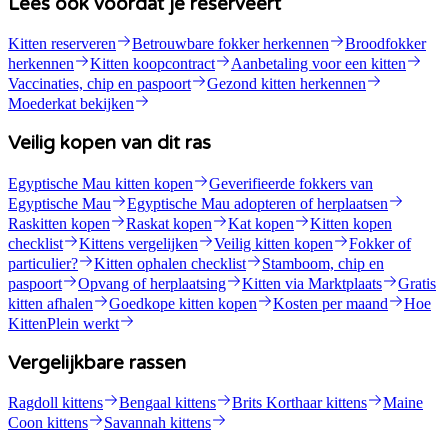
Lees ook voordat je reserveert
Kitten reserveren
Betrouwbare fokker herkennen
Broodfokker
herkennen
Kitten koopcontract
Aanbetaling voor een kitten
Vaccinaties, chip en paspoort
Gezond kitten herkennen
Moederkat bekijken
Veilig kopen van dit ras
Egyptische Mau kitten kopen
Geverifieerde fokkers van
Egyptische Mau
Egyptische Mau adopteren of herplaatsen
Raskitten kopen
Raskat kopen
Kat kopen
Kitten kopen
checklist
Kittens vergelijken
Veilig kitten kopen
Fokker of
particulier?
Kitten ophalen checklist
Stamboom, chip en
paspoort
Opvang of herplaatsing
Kitten via Marktplaats
Gratis
kitten afhalen
Goedkope kitten kopen
Kosten per maand
Hoe
KittenPlein werkt
Vergelijkbare rassen
Ragdoll kittens
Bengaal kittens
Brits Korthaar kittens
Maine
Coon kittens
Savannah kittens