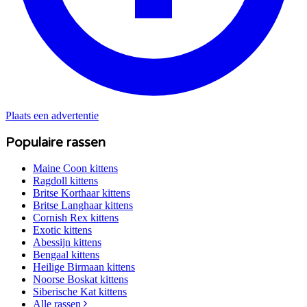
Plaats een advertentie
Populaire rassen
Maine Coon
kittens
Ragdoll
kittens
Britse Korthaar
kittens
Britse Langhaar
kittens
Cornish Rex
kittens
Exotic
kittens
Abessijn
kittens
Bengaal
kittens
Heilige Birmaan
kittens
Noorse Boskat
kittens
Siberische Kat
kittens
Alle rassen