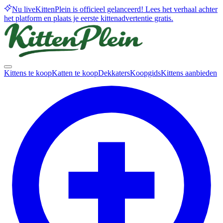
Nu live
KittenPlein is officieel gelanceerd! Lees het verhaal achter
het platform en plaats je eerste kittenadvertentie gratis.
Kittens te koop
Katten te koop
Dekkaters
Koopgids
Kittens aanbieden