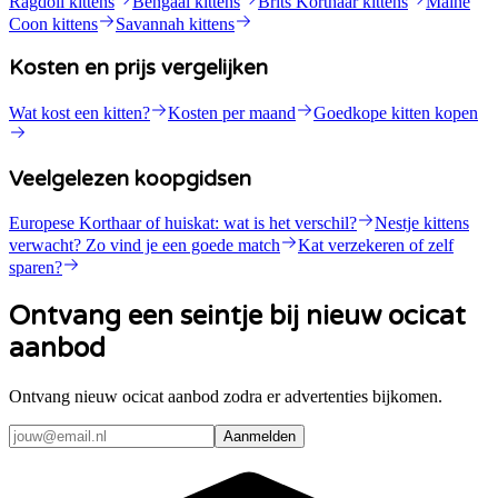
Ragdoll kittens
Bengaal kittens
Brits Korthaar kittens
Maine
Coon kittens
Savannah kittens
Kosten en prijs vergelijken
Wat kost een kitten?
Kosten per maand
Goedkope kitten kopen
Veelgelezen koopgidsen
Europese Korthaar of huiskat: wat is het verschil?
Nestje kittens
verwacht? Zo vind je een goede match
Kat verzekeren of zelf
sparen?
Ontvang een seintje bij nieuw ocicat
aanbod
Ontvang nieuw ocicat aanbod zodra er advertenties bijkomen.
Aanmelden