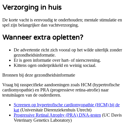
Verzorging in huis
De korte vacht is eenvoudig te onderhouden; mentale stimulatie en
spel zijn belangrijker dan vachtverzorging.
Wanneer extra opletten?
De advertentie richt zich vooral op het wilde uiterlijk zonder
gezondheidsinformatie.
Er is geen informatie over hart- of nierscreening.
Kittens ogen onderprikkeld en weinig sociaal.
Bronnen bij deze gezondheidsinformatie
Vraag bij rasspecifieke aandoeningen zoals
HCM (hypertrofische
cardiomyopathie) en PRA (progressieve retina-atrofie)
naar
testuitslagen van de ouderdieren.
Screenen op hypertrofische cardiomyopathie (HCM) bij de
kat
(
Universitair Dierenziekenhuis Utrecht
)
Progressive Retinal Atrophy (PRA) DNA-testen
(
UC Davis
Veterinary Genetics Laboratory
)