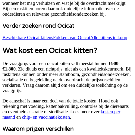
wanneer het mag verhuizen en wat je bij de overdracht meekrijgt.
Bij een raskitten horen daar ook duidelijke informatie over de
ouderdieren en relevante gezondheidsonderzoeken bij.
Verder zoeken rond
Ocicat
Beschikbare
Ocicat
kittens
Fokkers van Ocicat
Alle kittens te koop
Wat kost een
Ocicat
kitten?
De vraagprijs voor een
ocicat
kitten valt meestal binnen
€900 –
€1.800
. Zie dit als een richtprijs, niet als een kwaliteitskeurmerk.
Bij
raskittens kunnen onder meer stamboom, gezondheidsonderzoeken,
socialisatie en begeleiding na de overdracht de prijsverschillen
verklaren.
Vraag daarom altijd om een duidelijke toelichting op de
vraagprijs.
De aanschaf is maar een deel van de totale kosten. Houd ook
rekening met voeding, kattenbakvulling, controles bij de dierenarts
en eventuele castratie of sterilisatie. Lees meer over
kosten per
maand
en
chip- en vaccinatiekosten
.
Waarom prijzen verschillen