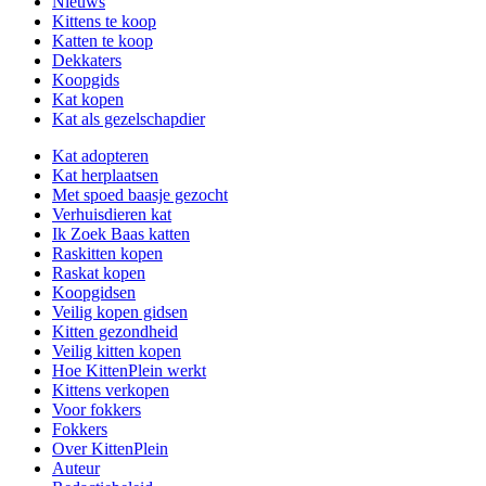
Nieuws
Kittens te koop
Katten te koop
Dekkaters
Koopgids
Kat kopen
Kat als gezelschapdier
Kat adopteren
Kat herplaatsen
Met spoed baasje gezocht
Verhuisdieren kat
Ik Zoek Baas katten
Raskitten kopen
Raskat kopen
Koopgidsen
Veilig kopen gidsen
Kitten gezondheid
Veilig kitten kopen
Hoe KittenPlein werkt
Kittens verkopen
Voor fokkers
Fokkers
Over KittenPlein
Auteur