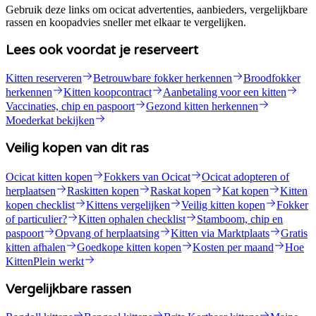
Gebruik deze links om ocicat advertenties, aanbieders, vergelijkbare
rassen en koopadvies sneller met elkaar te vergelijken.
Lees ook voordat je reserveert
Kitten reserveren
Betrouwbare fokker herkennen
Broodfokker
herkennen
Kitten koopcontract
Aanbetaling voor een kitten
Vaccinaties, chip en paspoort
Gezond kitten herkennen
Moederkat bekijken
Veilig kopen van dit ras
Ocicat kitten kopen
Fokkers van Ocicat
Ocicat adopteren of
herplaatsen
Raskitten kopen
Raskat kopen
Kat kopen
Kitten
kopen checklist
Kittens vergelijken
Veilig kitten kopen
Fokker
of particulier?
Kitten ophalen checklist
Stamboom, chip en
paspoort
Opvang of herplaatsing
Kitten via Marktplaats
Gratis
kitten afhalen
Goedkope kitten kopen
Kosten per maand
Hoe
KittenPlein werkt
Vergelijkbare rassen