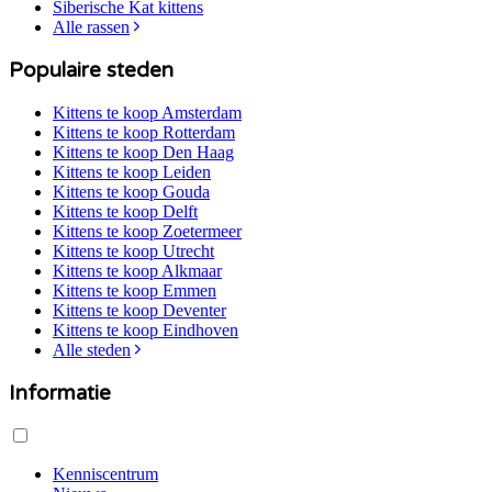
Siberische Kat
kittens
Alle rassen
Populaire steden
Kittens te koop
Amsterdam
Kittens te koop
Rotterdam
Kittens te koop
Den Haag
Kittens te koop
Leiden
Kittens te koop
Gouda
Kittens te koop
Delft
Kittens te koop
Zoetermeer
Kittens te koop
Utrecht
Kittens te koop
Alkmaar
Kittens te koop
Emmen
Kittens te koop
Deventer
Kittens te koop
Eindhoven
Alle steden
Informatie
Kenniscentrum