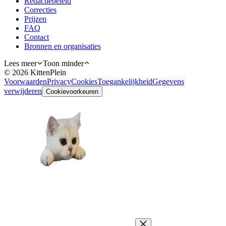
Redactiebeleid
Correcties
Prijzen
FAQ
Contact
Bronnen en organisaties
Lees meer
Toon minder
©
2026
KittenPlein
Voorwaarden
Privacy
Cookies
Toegankelijkheid
Gegevens
verwijderen
Cookievoorkeuren