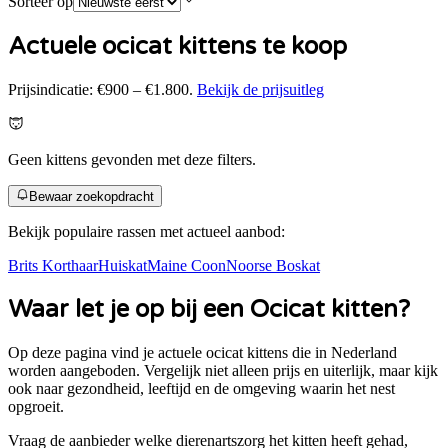
Sorteer op
Actuele ocicat kittens te koop
Prijsindicatie:
€900 – €1.800
.
Bekijk de prijsuitleg
Geen kittens gevonden met deze filters.
Bewaar zoekopdracht
Bekijk populaire rassen met actueel aanbod:
Brits Korthaar
Huiskat
Maine Coon
Noorse Boskat
Waar let je op bij een
Ocicat
kitten?
Op deze pagina vind je actuele
ocicat
kittens die in Nederland
worden aangeboden. Vergelijk niet alleen prijs en uiterlijk, maar kijk
ook naar gezondheid, leeftijd en de omgeving waarin het nest
opgroeit.
Vraag de aanbieder welke dierenartszorg het kitten heeft gehad,