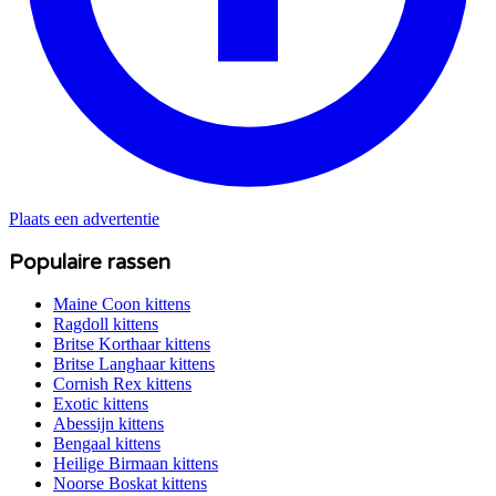
Plaats een advertentie
Populaire rassen
Maine Coon
kittens
Ragdoll
kittens
Britse Korthaar
kittens
Britse Langhaar
kittens
Cornish Rex
kittens
Exotic
kittens
Abessijn
kittens
Bengaal
kittens
Heilige Birmaan
kittens
Noorse Boskat
kittens