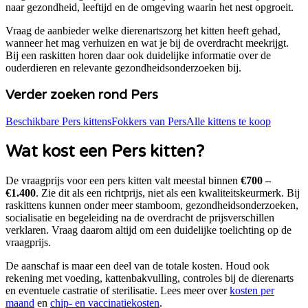
naar gezondheid, leeftijd en de omgeving waarin het nest opgroeit.
Vraag de aanbieder welke dierenartszorg het kitten heeft gehad,
wanneer het mag verhuizen en wat je bij de overdracht meekrijgt.
Bij een raskitten horen daar ook duidelijke informatie over de
ouderdieren en relevante gezondheidsonderzoeken bij.
Verder zoeken rond
Pers
Beschikbare
Pers
kittens
Fokkers van Pers
Alle kittens te koop
Wat kost een
Pers
kitten?
De vraagprijs voor een
pers
kitten valt meestal binnen
€700 –
€1.400
. Zie dit als een richtprijs, niet als een kwaliteitskeurmerk.
Bij
raskittens kunnen onder meer stamboom, gezondheidsonderzoeken,
socialisatie en begeleiding na de overdracht de prijsverschillen
verklaren.
Vraag daarom altijd om een duidelijke toelichting op de
vraagprijs.
De aanschaf is maar een deel van de totale kosten. Houd ook
rekening met voeding, kattenbakvulling, controles bij de dierenarts
en eventuele castratie of sterilisatie. Lees meer over
kosten per
maand
en
chip- en vaccinatiekosten
.