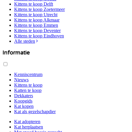
Kittens te koop
Delft
Kittens te koop
Zoetermeer
Kittens te koop
Utrecht
Kittens te koop
Alkmaar
Kittens te koop
Emmen
Kittens te koop
Deventer
Kittens te koop
Eindhoven
Alle steden
Informatie
Kenniscentrum
Nieuws
Kittens te koop
Katten te koop
Dekkaters
Koopgids
Kat kopen
Kat als gezelschapdier
Kat adopteren
Kat herplaatsen