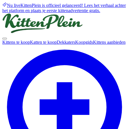
Nu live
KittenPlein is officieel gelanceerd! Lees het verhaal achter
het platform en plaats je eerste kittenadvertentie gratis.
Kittens te koop
Katten te koop
Dekkaters
Koopgids
Kittens aanbieden