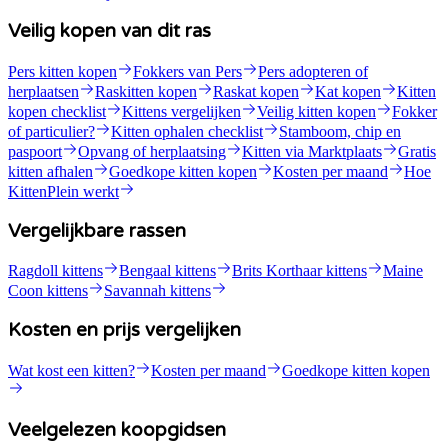
Veilig kopen van dit ras
Pers kitten kopen
Fokkers van Pers
Pers adopteren of
herplaatsen
Raskitten kopen
Raskat kopen
Kat kopen
Kitten
kopen checklist
Kittens vergelijken
Veilig kitten kopen
Fokker
of particulier?
Kitten ophalen checklist
Stamboom, chip en
paspoort
Opvang of herplaatsing
Kitten via Marktplaats
Gratis
kitten afhalen
Goedkope kitten kopen
Kosten per maand
Hoe
KittenPlein werkt
Vergelijkbare rassen
Ragdoll kittens
Bengaal kittens
Brits Korthaar kittens
Maine
Coon kittens
Savannah kittens
Kosten en prijs vergelijken
Wat kost een kitten?
Kosten per maand
Goedkope kitten kopen
Veelgelezen koopgidsen