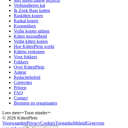
Met spoed baasje gezocht
Verhuisdieren kat
Ik Zoek Baas katten
Raskitten kopen
Raskat kopen
Koopgidsen
Veilig kopen gidsen
Kitten gezondheid
Veilig kitten kopen
Hoe KittenPlein werkt
Kittens verkopen
Voor fokkers
Fokkers
Over KittenPlein
Auteur
Redactiebeleid
Correcties
Prijzen
FAQ
Contact
Bronnen en organisaties
Lees meer
Toon minder
©
2026
KittenPlein
Voorwaarden
Privacy
Cookies
Toegankelijkheid
Gegevens