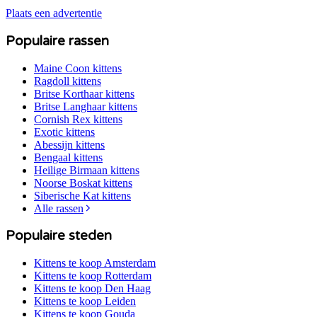
Plaats een advertentie
Populaire rassen
Maine Coon
kittens
Ragdoll
kittens
Britse Korthaar
kittens
Britse Langhaar
kittens
Cornish Rex
kittens
Exotic
kittens
Abessijn
kittens
Bengaal
kittens
Heilige Birmaan
kittens
Noorse Boskat
kittens
Siberische Kat
kittens
Alle rassen
Populaire steden
Kittens te koop
Amsterdam
Kittens te koop
Rotterdam
Kittens te koop
Den Haag
Kittens te koop
Leiden
Kittens te koop
Gouda