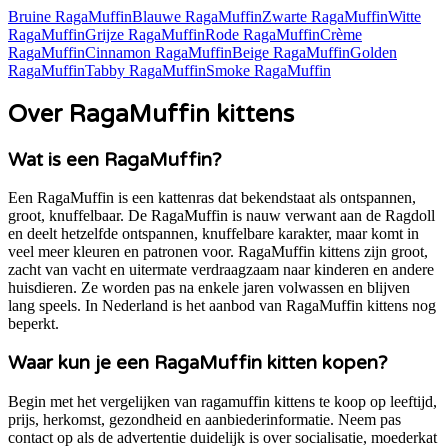
Bruine RagaMuffin
Blauwe RagaMuffin
Zwarte RagaMuffin
Witte
RagaMuffin
Grijze RagaMuffin
Rode RagaMuffin
Crème
RagaMuffin
Cinnamon RagaMuffin
Beige RagaMuffin
Golden
RagaMuffin
Tabby RagaMuffin
Smoke RagaMuffin
Over RagaMuffin kittens
Wat is een RagaMuffin?
Een RagaMuffin is een kattenras dat bekendstaat als ontspannen,
groot, knuffelbaar. De RagaMuffin is nauw verwant aan de Ragdoll
en deelt hetzelfde ontspannen, knuffelbare karakter, maar komt in
veel meer kleuren en patronen voor. RagaMuffin kittens zijn groot,
zacht van vacht en uitermate verdraagzaam naar kinderen en andere
huisdieren. Ze worden pas na enkele jaren volwassen en blijven
lang speels. In Nederland is het aanbod van RagaMuffin kittens nog
beperkt.
Waar kun je een RagaMuffin kitten kopen?
Begin met het vergelijken van ragamuffin kittens te koop op leeftijd,
prijs, herkomst, gezondheid en aanbiederinformatie. Neem pas
contact op als de advertentie duidelijk is over socialisatie, moederkat