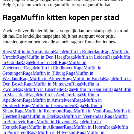
België, of je nu zoekt op ragamuffin of op ragamuffin kat.
RagaMuffin
kitten kopen per stad
Zoek je liever dichter bij huis, vergelijk dan ook stadspagina's rond
dit ras. De landelijke raspagina blijft het startpunt voor prijs,
karakter, gezondheid en alle actuele
ragamuffin
advertenties.
RagaMuffin
in
Amsterdam
RagaMuffin
in
Rotterdam
RagaMuffin
in
Utrecht
RagaMuffin
in
Den Haag
RagaMuffin
in
Leiden
RagaMuffin
in
Gouda
RagaMuffin
in
Delft
RagaMuffin
in
Zoetermeer
RagaMuffin
in
Eindhoven
RagaMuffin
in
Groningen
RagaMuffin
in
Tilburg
RagaMuffin
in
Westland
RagaMuffin
in
Almere
RagaMuffin
in
Breda
RagaMuffin
in
Den Bosch
RagaMuffin
in
Nijmegen
RagaMuffin
in
Zwolle
RagaMuffin
in
Enschede
RagaMuffin
in
Haarlem
RagaMuffin
in
Maastricht
RagaMuffin
in
Arnhem
RagaMuffin
in
Apeldoorn
RagaMuffin
in
Amstelveen
RagaMuffin
in
Dordrecht
RagaMuffin
in
Leeuwarden
RagaMuffin
in
Sittard
RagaMuffin
in
Roermond
RagaMuffin
in
Venlo
RagaMuffin
in
Heerlen
RagaMuffin
in
Ede
RagaMuffin
in
Veenendaal
RagaMuffin
in
Barneveld
RagaMuffin
in
Deventer
RagaMuffin
in
Hengelo
RagaMuffin
in
Alkmaar
RagaMuffin
in
Hoorn
RagaMuffin
in
Purmerend
RagaMuffin
in
Hilversum
RagaMuffin
in