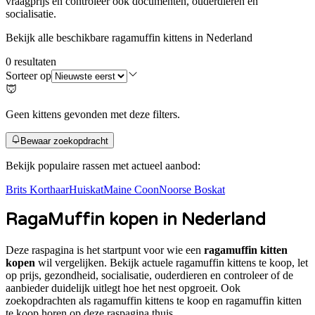
vraagprijs en controleer ook documenten, ouderdieren en
socialisatie.
Bekijk alle beschikbare ragamuffin kittens in Nederland
0
resultaten
Sorteer op
Geen kittens gevonden met deze filters.
Bewaar zoekopdracht
Bekijk populaire rassen met actueel aanbod:
Brits Korthaar
Huiskat
Maine Coon
Noorse Boskat
RagaMuffin
kopen in Nederland
Deze raspagina is het startpunt voor wie een
ragamuffin kitten
kopen
wil vergelijken. Bekijk actuele
ragamuffin
kittens te koop, let
op prijs, gezondheid, socialisatie, ouderdieren en controleer of de
aanbieder duidelijk uitlegt hoe het nest opgroeit. Ook
zoekopdrachten als
ragamuffin kittens te koop en ragamuffin kitten
te koop
horen op deze raspagina thuis.