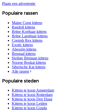
Plaats een advertentie
Populaire rassen
Maine Coon
kittens
Ragdoll
kittens
Britse Korthaar
kittens
Britse Langhaar
kittens
Cornish Rex
kittens
Exotic
kittens
Abessijn
kittens
Bengaal
kittens
Heilige Birmaan
kittens
Noorse Boskat
kittens
Siberische Kat
kittens
Alle rassen
Populaire steden
Kittens te koop
Amsterdam
Kittens te koop
Rotterdam
Kittens te koop
Den Haag
Kittens te koop
Leiden
Kittens te koop
Gouda