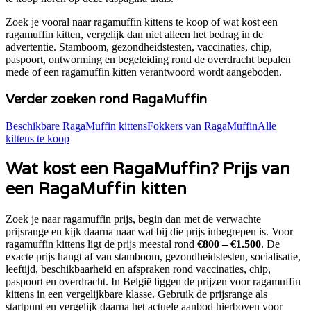
Zoek je vooral naar
ragamuffin kittens te koop
of
wat kost een
ragamuffin kitten
, vergelijk dan niet alleen het bedrag in de
advertentie. Stamboom, gezondheidstesten, vaccinaties, chip,
paspoort, ontworming en begeleiding rond de overdracht bepalen
mede of een
ragamuffin
kitten verantwoord wordt aangeboden.
Verder zoeken rond
RagaMuffin
Beschikbare
RagaMuffin
kittens
Fokkers van
RagaMuffin
Alle
kittens te koop
Wat kost een
RagaMuffin
? Prijs van
een
RagaMuffin
kitten
Zoek je naar
ragamuffin prijs
, begin dan met de verwachte
prijsrange en kijk daarna naar wat bij die prijs inbegrepen is. Voor
ragamuffin
kittens ligt de prijs meestal rond
€800 – €1.500
. De
exacte prijs hangt af van stamboom, gezondheidstesten, socialisatie,
leeftijd, beschikbaarheid en afspraken rond vaccinaties, chip,
paspoort en overdracht. In België liggen de prijzen voor
ragamuffin
kittens in een vergelijkbare klasse. Gebruik de prijsrange als
startpunt en vergelijk daarna het actuele aanbod hierboven voor