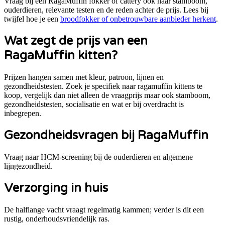
Vraag bij een
RagaMuffin
fokker of cattery ook naar stamboom,
ouderdieren, relevante testen en de reden achter de prijs. Lees bij
twijfel hoe je een
broodfokker of onbetrouwbare aanbieder herkent
.
Wat zegt de prijs van een
RagaMuffin
kitten?
Prijzen hangen samen met kleur, patroon, lijnen en
gezondheidstesten.
Zoek je specifiek naar
ragamuffin kittens te
koop
, vergelijk dan niet alleen de vraagprijs maar ook stamboom,
gezondheidstesten, socialisatie en wat er bij overdracht is
inbegrepen.
Gezondheidsvragen bij
RagaMuffin
Vraag naar HCM-screening bij de ouderdieren en algemene
lijngezondheid.
Verzorging in huis
De halflange vacht vraagt regelmatig kammen; verder is dit een
rustig, onderhoudsvriendelijk ras.