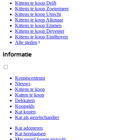
Kittens te koop
Delft
Kittens te koop
Zoetermeer
Kittens te koop
Utrecht
Kittens te koop
Alkmaar
Kittens te koop
Emmen
Kittens te koop
Deventer
Kittens te koop
Eindhoven
Alle steden
Informatie
Kenniscentrum
Nieuws
Kittens te koop
Katten te koop
Dekkaters
Koopgids
Kat kopen
Kat als gezelschapdier
Kat adopteren
Kat herplaatsen
Met spoed baasje gezocht