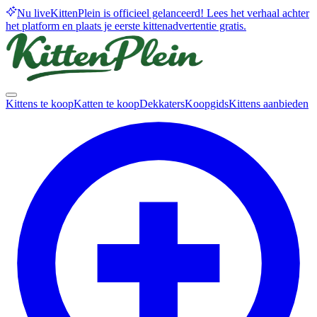
Nu live
KittenPlein is officieel gelanceerd! Lees het verhaal achter
het platform en plaats je eerste kittenadvertentie gratis.
Kittens te koop
Katten te koop
Dekkaters
Koopgids
Kittens aanbieden