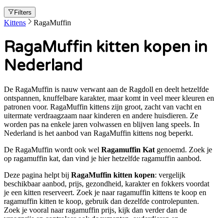
Filters
Kittens
RagaMuffin
RagaMuffin kitten kopen in
Nederland
De RagaMuffin is nauw verwant aan de Ragdoll en deelt hetzelfde
ontspannen, knuffelbare karakter, maar komt in veel meer kleuren en
patronen voor. RagaMuffin kittens zijn groot, zacht van vacht en
uitermate verdraagzaam naar kinderen en andere huisdieren. Ze
worden pas na enkele jaren volwassen en blijven lang speels. In
Nederland is het aanbod van RagaMuffin kittens nog beperkt.
De
RagaMuffin
wordt ook wel
Ragamuffin Kat
genoemd. Zoek je
op
ragamuffin kat
, dan vind je hier hetzelfde
ragamuffin
aanbod.
Deze pagina helpt bij
RagaMuffin kitten kopen
: vergelijk
beschikbaar aanbod, prijs, gezondheid, karakter en fokkers voordat
je een kitten reserveert. Zoek je naar
ragamuffin kittens te koop en
ragamuffin kitten te koop
, gebruik dan dezelfde controlepunten.
Zoek je vooral naar
ragamuffin prijs
, kijk dan verder dan de