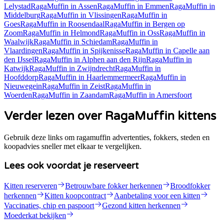
Lelystad
RagaMuffin
in
Assen
RagaMuffin
in
Emmen
RagaMuffin
in
Middelburg
RagaMuffin
in
Vlissingen
RagaMuffin
in
Goes
RagaMuffin
in
Roosendaal
RagaMuffin
in
Bergen op
Zoom
RagaMuffin
in
Helmond
RagaMuffin
in
Oss
RagaMuffin
in
Waalwijk
RagaMuffin
in
Schiedam
RagaMuffin
in
Vlaardingen
RagaMuffin
in
Spijkenisse
RagaMuffin
in
Capelle aan
den IJssel
RagaMuffin
in
Alphen aan den Rijn
RagaMuffin
in
Katwijk
RagaMuffin
in
Zwijndrecht
RagaMuffin
in
Hoofddorp
RagaMuffin
in
Haarlemmermeer
RagaMuffin
in
Nieuwegein
RagaMuffin
in
Zeist
RagaMuffin
in
Woerden
RagaMuffin
in
Zaandam
RagaMuffin
in
Amersfoort
Verder lezen over RagaMuffin kittens
Gebruik deze links om ragamuffin advertenties, fokkers, steden en
koopadvies sneller met elkaar te vergelijken.
Lees ook voordat je reserveert
Kitten reserveren
Betrouwbare fokker herkennen
Broodfokker
herkennen
Kitten koopcontract
Aanbetaling voor een kitten
Vaccinaties, chip en paspoort
Gezond kitten herkennen
Moederkat bekijken