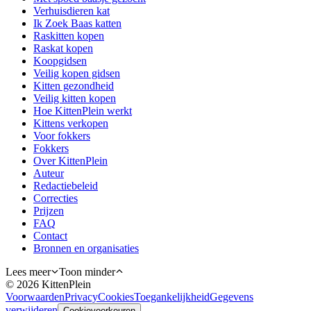
Verhuisdieren kat
Ik Zoek Baas katten
Raskitten kopen
Raskat kopen
Koopgidsen
Veilig kopen gidsen
Kitten gezondheid
Veilig kitten kopen
Hoe KittenPlein werkt
Kittens verkopen
Voor fokkers
Fokkers
Over KittenPlein
Auteur
Redactiebeleid
Correcties
Prijzen
FAQ
Contact
Bronnen en organisaties
Lees meer
Toon minder
©
2026
KittenPlein
Voorwaarden
Privacy
Cookies
Toegankelijkheid
Gegevens
verwijderen
Cookievoorkeuren