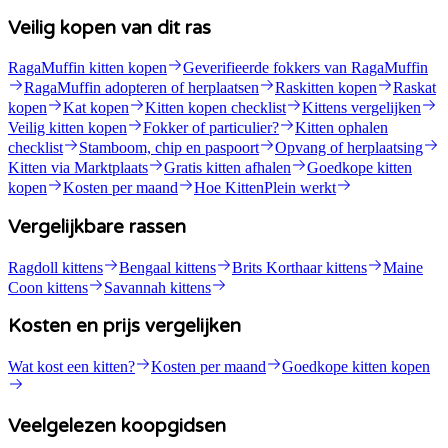
Veilig kopen van dit ras
RagaMuffin kitten kopen
Geverifieerde fokkers van RagaMuffin
RagaMuffin adopteren of herplaatsen
Raskitten kopen
Raskat
kopen
Kat kopen
Kitten kopen checklist
Kittens vergelijken
Veilig kitten kopen
Fokker of particulier?
Kitten ophalen
checklist
Stamboom, chip en paspoort
Opvang of herplaatsing
Kitten via Marktplaats
Gratis kitten afhalen
Goedkope kitten
kopen
Kosten per maand
Hoe KittenPlein werkt
Vergelijkbare rassen
Ragdoll kittens
Bengaal kittens
Brits Korthaar kittens
Maine
Coon kittens
Savannah kittens
Kosten en prijs vergelijken
Wat kost een kitten?
Kosten per maand
Goedkope kitten kopen
Veelgelezen koopgidsen