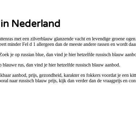
 in Nederland
enras met een zilverblauw glanzende vacht en levendige groene ogen.
ert minder Fel d 1 allergeen dan de meeste andere rassen en wordt daa
 Zoek je op
russian blue
, dan vind je hier hetzelfde
russisch blauw
aanbo
op
blauwe rus
, dan vind je hier hetzelfde
russisch blauw
aanbod.
ikbaar aanbod, prijs, gezondheid, karakter en fokkers voordat je een kit
ooral naar
russisch blauw prijs
, kijk dan verder dan de vraagprijs en co