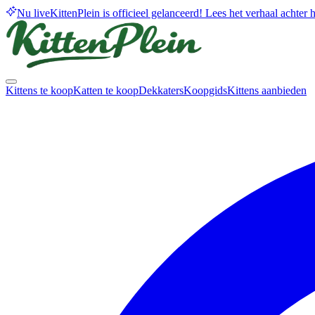
Nu live
KittenPlein is officieel gelanceerd! Lees het verhaal achter he
Kittens te koop
Katten te koop
Dekkaters
Koopgids
Kittens aanbieden