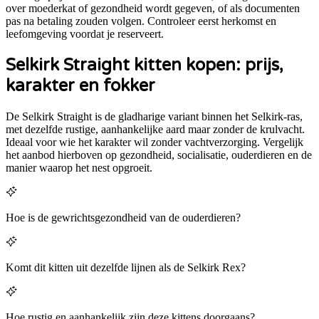
over moederkat of gezondheid wordt gegeven, of als documenten
pas na betaling zouden volgen. Controleer eerst herkomst en
leefomgeving voordat je reserveert.
Selkirk Straight kitten kopen: prijs,
karakter en fokker
De Selkirk Straight is de gladharige variant binnen het Selkirk-ras,
met dezelfde rustige, aanhankelijke aard maar zonder de krulvacht.
Ideaal voor wie het karakter wil zonder vachtverzorging.
Vergelijk
het aanbod hierboven op gezondheid, socialisatie, ouderdieren en de
manier waarop het nest opgroeit.
Hoe is de gewrichtsgezondheid van de ouderdieren?
Komt dit kitten uit dezelfde lijnen als de Selkirk Rex?
Hoe rustig en aanhankelijk zijn deze kittens doorgaans?