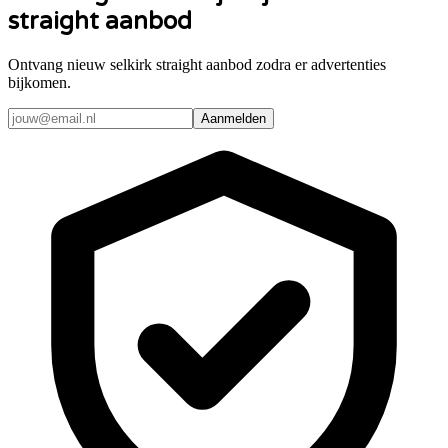
straight aanbod
Ontvang nieuw selkirk straight aanbod zodra er advertenties
bijkomen.
Aanmelden