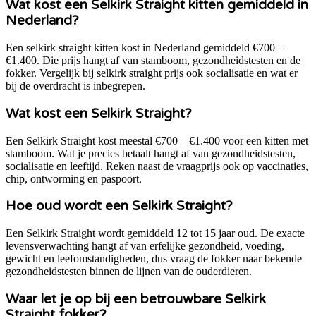
Wat kost een Selkirk Straight kitten gemiddeld in
Nederland?
Een selkirk straight kitten kost in Nederland gemiddeld €700 –
€1.400. Die prijs hangt af van stamboom, gezondheidstesten en de
fokker. Vergelijk bij selkirk straight prijs ook socialisatie en wat er
bij de overdracht is inbegrepen.
Wat kost een Selkirk Straight?
Een Selkirk Straight kost meestal €700 – €1.400 voor een kitten met
stamboom. Wat je precies betaalt hangt af van gezondheidstesten,
socialisatie en leeftijd. Reken naast de vraagprijs ook op vaccinaties,
chip, ontworming en paspoort.
Hoe oud wordt een Selkirk Straight?
Een Selkirk Straight wordt gemiddeld 12 tot 15 jaar oud. De exacte
levensverwachting hangt af van erfelijke gezondheid, voeding,
gewicht en leefomstandigheden, dus vraag de fokker naar bekende
gezondheidstesten binnen de lijnen van de ouderdieren.
Waar let je op bij een betrouwbare Selkirk
Straight fokker?