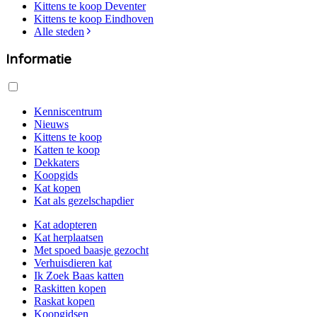
Kittens te koop
Deventer
Kittens te koop
Eindhoven
Alle steden
Informatie
Kenniscentrum
Nieuws
Kittens te koop
Katten te koop
Dekkaters
Koopgids
Kat kopen
Kat als gezelschapdier
Kat adopteren
Kat herplaatsen
Met spoed baasje gezocht
Verhuisdieren kat
Ik Zoek Baas katten
Raskitten kopen
Raskat kopen
Koopgidsen