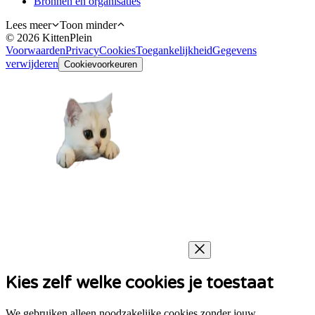
Bronnen en organisaties
Lees meer
Toon minder
©
2026
KittenPlein
Voorwaarden
Privacy
Cookies
Toegankelijkheid
Gegevens
verwijderen
Cookievoorkeuren
Kies zelf welke cookies je toestaat
We gebruiken alleen noodzakelijke cookies zonder jouw