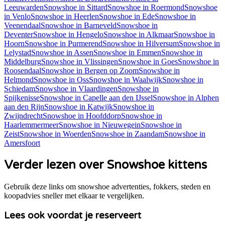
Leeuwarden
Snowshoe
in
Sittard
Snowshoe
in
Roermond
Snowshoe
in
Venlo
Snowshoe
in
Heerlen
Snowshoe
in
Ede
Snowshoe
in
Veenendaal
Snowshoe
in
Barneveld
Snowshoe
in
Deventer
Snowshoe
in
Hengelo
Snowshoe
in
Alkmaar
Snowshoe
in
Hoorn
Snowshoe
in
Purmerend
Snowshoe
in
Hilversum
Snowshoe
in
Lelystad
Snowshoe
in
Assen
Snowshoe
in
Emmen
Snowshoe
in
Middelburg
Snowshoe
in
Vlissingen
Snowshoe
in
Goes
Snowshoe
in
Roosendaal
Snowshoe
in
Bergen op Zoom
Snowshoe
in
Helmond
Snowshoe
in
Oss
Snowshoe
in
Waalwijk
Snowshoe
in
Schiedam
Snowshoe
in
Vlaardingen
Snowshoe
in
Spijkenisse
Snowshoe
in
Capelle aan den IJssel
Snowshoe
in
Alphen
aan den Rijn
Snowshoe
in
Katwijk
Snowshoe
in
Zwijndrecht
Snowshoe
in
Hoofddorp
Snowshoe
in
Haarlemmermeer
Snowshoe
in
Nieuwegein
Snowshoe
in
Zeist
Snowshoe
in
Woerden
Snowshoe
in
Zaandam
Snowshoe
in
Amersfoort
Verder lezen over Snowshoe kittens
Gebruik deze links om snowshoe advertenties, fokkers, steden en
koopadvies sneller met elkaar te vergelijken.
Lees ook voordat je reserveert