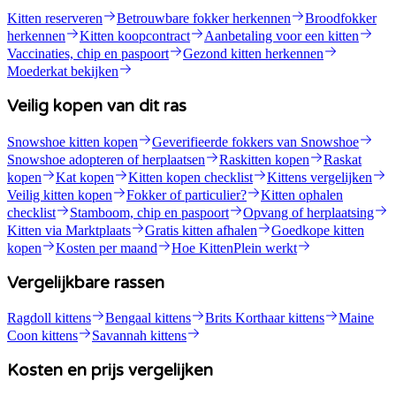
Kitten reserveren
Betrouwbare fokker herkennen
Broodfokker
herkennen
Kitten koopcontract
Aanbetaling voor een kitten
Vaccinaties, chip en paspoort
Gezond kitten herkennen
Moederkat bekijken
Veilig kopen van dit ras
Snowshoe kitten kopen
Geverifieerde fokkers van Snowshoe
Snowshoe adopteren of herplaatsen
Raskitten kopen
Raskat
kopen
Kat kopen
Kitten kopen checklist
Kittens vergelijken
Veilig kitten kopen
Fokker of particulier?
Kitten ophalen
checklist
Stamboom, chip en paspoort
Opvang of herplaatsing
Kitten via Marktplaats
Gratis kitten afhalen
Goedkope kitten
kopen
Kosten per maand
Hoe KittenPlein werkt
Vergelijkbare rassen
Ragdoll kittens
Bengaal kittens
Brits Korthaar kittens
Maine
Coon kittens
Savannah kittens
Kosten en prijs vergelijken