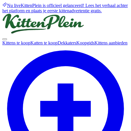
Nu live
KittenPlein is officieel gelanceerd! Lees het verhaal achter
het platform en plaats je eerste kittenadvertentie gratis.
Kittens te koop
Katten te koop
Dekkaters
Koopgids
Kittens aanbieden