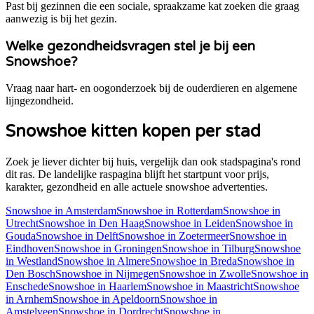
Past bij gezinnen die een sociale, spraakzame kat zoeken die graag
aanwezig is bij het gezin.
Welke gezondheidsvragen stel je bij een
Snowshoe?
Vraag naar hart- en oogonderzoek bij de ouderdieren en algemene
lijngezondheid.
Snowshoe
kitten kopen per stad
Zoek je liever dichter bij huis, vergelijk dan ook stadspagina's rond
dit ras. De landelijke raspagina blijft het startpunt voor prijs,
karakter, gezondheid en alle actuele
snowshoe
advertenties.
Snowshoe
in
Amsterdam
Snowshoe
in
Rotterdam
Snowshoe
in
Utrecht
Snowshoe
in
Den Haag
Snowshoe
in
Leiden
Snowshoe
in
Gouda
Snowshoe
in
Delft
Snowshoe
in
Zoetermeer
Snowshoe
in
Eindhoven
Snowshoe
in
Groningen
Snowshoe
in
Tilburg
Snowshoe
in
Westland
Snowshoe
in
Almere
Snowshoe
in
Breda
Snowshoe
in
Den Bosch
Snowshoe
in
Nijmegen
Snowshoe
in
Zwolle
Snowshoe
in
Enschede
Snowshoe
in
Haarlem
Snowshoe
in
Maastricht
Snowshoe
in
Arnhem
Snowshoe
in
Apeldoorn
Snowshoe
in
Amstelveen
Snowshoe
in
Dordrecht
Snowshoe
in