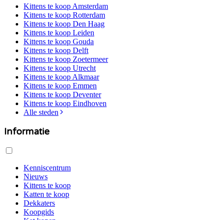
Kittens te koop
Amsterdam
Kittens te koop
Rotterdam
Kittens te koop
Den Haag
Kittens te koop
Leiden
Kittens te koop
Gouda
Kittens te koop
Delft
Kittens te koop
Zoetermeer
Kittens te koop
Utrecht
Kittens te koop
Alkmaar
Kittens te koop
Emmen
Kittens te koop
Deventer
Kittens te koop
Eindhoven
Alle steden
Informatie
Kenniscentrum
Nieuws
Kittens te koop
Katten te koop
Dekkaters
Koopgids