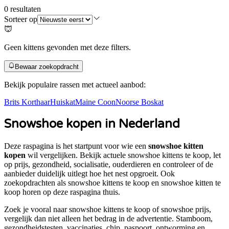
0
resultaten
Sorteer op
Geen kittens gevonden met deze filters.
Bewaar zoekopdracht
Bekijk populaire rassen met actueel aanbod:
Brits Korthaar
Huiskat
Maine Coon
Noorse Boskat
Snowshoe
kopen in Nederland
Deze raspagina is het startpunt voor wie een
snowshoe kitten
kopen
wil vergelijken. Bekijk actuele
snowshoe
kittens te koop, let
op prijs, gezondheid, socialisatie, ouderdieren en controleer of de
aanbieder duidelijk uitlegt hoe het nest opgroeit. Ook
zoekopdrachten als
snowshoe kittens te koop en snowshoe kitten te
koop
horen op deze raspagina thuis.
Zoek je vooral naar
snowshoe kittens te koop
of
snowshoe prijs
,
vergelijk dan niet alleen het bedrag in de advertentie. Stamboom,
gezondheidstesten, vaccinaties, chip, paspoort, ontworming en