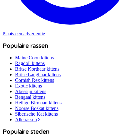
Plaats een advertentie
Populaire rassen
Maine Coon
kittens
Ragdoll
kittens
Britse Korthaar
kittens
Britse Langhaar
kittens
Cornish Rex
kittens
Exotic
kittens
Abessijn
kittens
Bengaal
kittens
Heilige Birmaan
kittens
Noorse Boskat
kittens
Siberische Kat
kittens
Alle rassen
Populaire steden