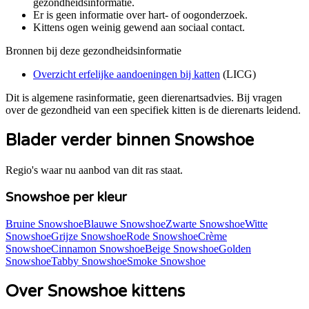
gezondheidsinformatie.
Er is geen informatie over hart- of oogonderzoek.
Kittens ogen weinig gewend aan sociaal contact.
Bronnen bij deze gezondheidsinformatie
Overzicht erfelijke aandoeningen bij katten
(
LICG
)
Dit is algemene rasinformatie, geen dierenartsadvies. Bij vragen
over de gezondheid van een specifiek kitten is de dierenarts leidend.
Blader verder binnen Snowshoe
Regio's waar nu aanbod van dit ras staat.
Snowshoe per kleur
Bruine Snowshoe
Blauwe Snowshoe
Zwarte Snowshoe
Witte
Snowshoe
Grijze Snowshoe
Rode Snowshoe
Crème
Snowshoe
Cinnamon Snowshoe
Beige Snowshoe
Golden
Snowshoe
Tabby Snowshoe
Smoke Snowshoe
Over Snowshoe kittens