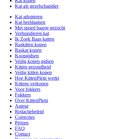
Kat kopen
Kat als gezelschapdier
Kat adopteren
Kat herplaatsen
Met spoed baasje gezocht
Verhuisdieren kat
Ik Zoek Baas katten
Raskitten kopen
Raskat kopen
Koopgidsen
Veilig kopen gidsen
Kitten gezondheid
Veilig kitten kopen
Hoe KittenPlein werkt
Kittens verkopen
Voor fokkers
Fokkers
Over KittenPlein
Auteur
Redactiebeleid
Correcties
Prijzen
FAQ
Contact