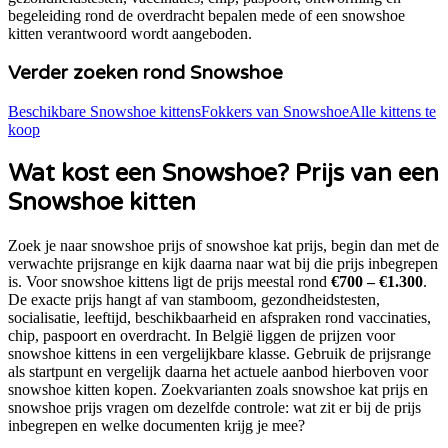
begeleiding rond de overdracht bepalen mede of een
snowshoe
kitten verantwoord wordt aangeboden.
Verder zoeken rond
Snowshoe
Beschikbare
Snowshoe
kittens
Fokkers van
Snowshoe
Alle kittens te
koop
Wat kost een
Snowshoe
? Prijs van een
Snowshoe
kitten
Zoek je naar
snowshoe prijs of snowshoe kat prijs
, begin dan met de
verwachte prijsrange en kijk daarna naar wat bij die prijs inbegrepen
is. Voor
snowshoe
kittens ligt de prijs meestal rond
€700 – €1.300
.
De exacte prijs hangt af van stamboom, gezondheidstesten,
socialisatie, leeftijd, beschikbaarheid en afspraken rond vaccinaties,
chip, paspoort en overdracht. In België liggen de prijzen voor
snowshoe
kittens in een vergelijkbare klasse. Gebruik de prijsrange
als startpunt en vergelijk daarna het actuele aanbod hierboven voor
snowshoe kitten kopen
. Zoekvarianten zoals
snowshoe kat prijs en
snowshoe prijs
vragen om dezelfde controle: wat zit er bij de prijs
inbegrepen en welke documenten krijg je mee?