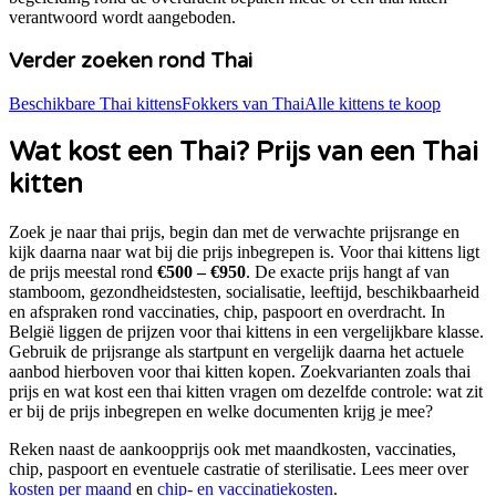
verantwoord wordt aangeboden.
Verder zoeken rond
Thai
Beschikbare
Thai
kittens
Fokkers van
Thai
Alle kittens te koop
Wat kost een
Thai
? Prijs van een
Thai
kitten
Zoek je naar
thai prijs
, begin dan met de verwachte prijsrange en
kijk daarna naar wat bij die prijs inbegrepen is. Voor
thai
kittens ligt
de prijs meestal rond
€500 – €950
. De exacte prijs hangt af van
stamboom, gezondheidstesten, socialisatie, leeftijd, beschikbaarheid
en afspraken rond vaccinaties, chip, paspoort en overdracht. In
België liggen de prijzen voor
thai
kittens in een vergelijkbare klasse.
Gebruik de prijsrange als startpunt en vergelijk daarna het actuele
aanbod hierboven voor
thai kitten kopen
. Zoekvarianten zoals
thai
prijs en wat kost een thai kitten
vragen om dezelfde controle: wat zit
er bij de prijs inbegrepen en welke documenten krijg je mee?
Reken naast de aankoopprijs ook met maandkosten, vaccinaties,
chip, paspoort en eventuele castratie of sterilisatie. Lees meer over
kosten per maand
en
chip- en vaccinatiekosten
.