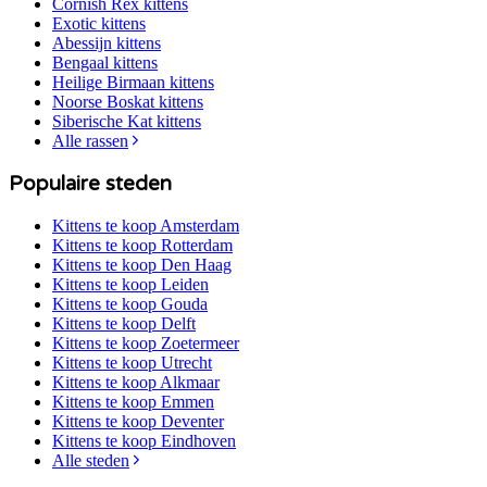
Cornish Rex
kittens
Exotic
kittens
Abessijn
kittens
Bengaal
kittens
Heilige Birmaan
kittens
Noorse Boskat
kittens
Siberische Kat
kittens
Alle rassen
Populaire steden
Kittens te koop
Amsterdam
Kittens te koop
Rotterdam
Kittens te koop
Den Haag
Kittens te koop
Leiden
Kittens te koop
Gouda
Kittens te koop
Delft
Kittens te koop
Zoetermeer
Kittens te koop
Utrecht
Kittens te koop
Alkmaar
Kittens te koop
Emmen
Kittens te koop
Deventer
Kittens te koop
Eindhoven
Alle steden