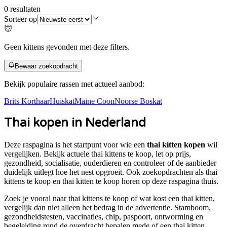
0
resultaten
Sorteer op
Geen kittens gevonden met deze filters.
Bewaar zoekopdracht
Bekijk populaire rassen met actueel aanbod:
Brits Korthaar
Huiskat
Maine Coon
Noorse Boskat
Thai
kopen in Nederland
Deze raspagina is het startpunt voor wie een
thai kitten kopen
wil
vergelijken. Bekijk actuele
thai
kittens te koop, let op prijs,
gezondheid, socialisatie, ouderdieren en controleer of de aanbieder
duidelijk uitlegt hoe het nest opgroeit. Ook zoekopdrachten als
thai
kittens te koop en thai kitten te koop
horen op deze raspagina thuis.
Zoek je vooral naar
thai kittens te koop
of
wat kost een thai kitten
,
vergelijk dan niet alleen het bedrag in de advertentie. Stamboom,
gezondheidstesten, vaccinaties, chip, paspoort, ontworming en
begeleiding rond de overdracht bepalen mede of een
thai
kitten