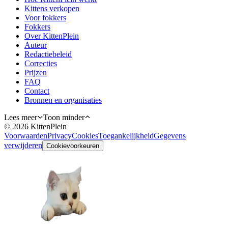
Kittens verkopen
Voor fokkers
Fokkers
Over KittenPlein
Auteur
Redactiebeleid
Correcties
Prijzen
FAQ
Contact
Bronnen en organisaties
Lees meer
Toon minder
©
2026
KittenPlein
Voorwaarden
Privacy
Cookies
Toegankelijkheid
Gegevens
verwijderen
Cookievoorkeuren