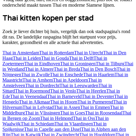
onderscheid maakt tussen Thai en moderne Siamese lijnen.
Thai
kitten kopen per stad
Zoek je liever dichter bij huis, vergelijk dan ook stadspagina's rond
dit ras. De landelijke raspagina blijft het startpunt voor prijs,
karakter, gezondheid en alle actuele
thai
advertenties.
Thai
in
Amsterdam
Thai
in
Rotterdam
Thai
in
Utrecht
Thai
in
Den
Haag
Thai
in
Leiden
Thai
in
Gouda
Thai
in
Delft
Thai
in
Zoetermeer
Thai
in
Eindhoven
Thai
in
Groningen
Thai
in
Tilburg
Thai
in
Westland
Thai
in
Almere
Thai
in
Breda
Thai
in
Den Bosch
Thai
in
Nijmegen
Thai
in
Zwolle
Thai
in
Enschede
Thai
in
Haarlem
Thai
in
Maastricht
Thai
in
Arnhem
Thai
in
Apeldoorn
Thai
in
Amstelveen
Thai
in
Dordrecht
Thai
in
Leeuwarden
Thai
in
Sittard
Thai
in
Roermond
Thai
in
Venlo
Thai
in
Heerlen
Thai
in
Ede
Thai
in
Veenendaal
Thai
in
Barneveld
Thai
in
Deventer
Thai
in
Hengelo
Thai
in
Alkmaar
Thai
in
Hoorn
Thai
in
Purmerend
Thai
in
Hilversum
Thai
in
Lelystad
Thai
in
Assen
Thai
in
Emmen
Thai
in
Middelburg
Thai
in
Vlissingen
Thai
in
Goes
Thai
in
Roosendaal
Thai
in
Bergen op Zoom
Thai
in
Helmond
Thai
in
Oss
Thai
in
Waalwijk
Thai
in
Schiedam
Thai
in
Vlaardingen
Thai
in
Spijkenisse
Thai
in
Capelle aan den IJssel
Thai
in
Alphen aan den
Rijn
Thai
in
Katwijk
Thai
in
Zwijndrecht
Thai
in
Hoofddorp
Thai
in