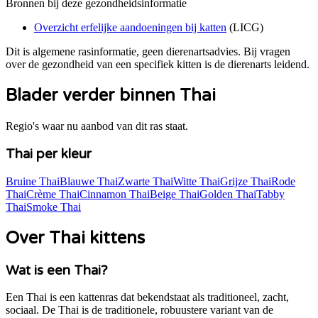
Bronnen bij deze gezondheidsinformatie
Overzicht erfelijke aandoeningen bij katten
(
LICG
)
Dit is algemene rasinformatie, geen dierenartsadvies. Bij vragen
over de gezondheid van een specifiek kitten is de dierenarts leidend.
Blader verder binnen Thai
Regio's waar nu aanbod van dit ras staat.
Thai per kleur
Bruine Thai
Blauwe Thai
Zwarte Thai
Witte Thai
Grijze Thai
Rode
Thai
Crème Thai
Cinnamon Thai
Beige Thai
Golden Thai
Tabby
Thai
Smoke Thai
Over Thai kittens
Wat is een Thai?
Een Thai is een kattenras dat bekendstaat als traditioneel, zacht,
sociaal. De Thai is de traditionele, robuustere variant van de