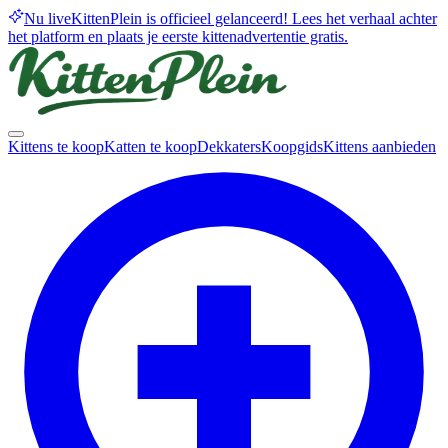
Nu live
KittenPlein is officieel gelanceerd! Lees het verhaal achter
het platform en plaats je eerste kittenadvertentie gratis.
Kittens te koop
Katten te koop
Dekkaters
Koopgids
Kittens aanbieden