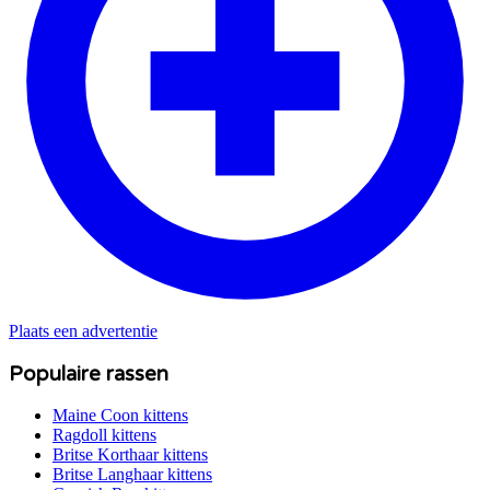
Plaats een advertentie
Populaire rassen
Maine Coon
kittens
Ragdoll
kittens
Britse Korthaar
kittens
Britse Langhaar
kittens