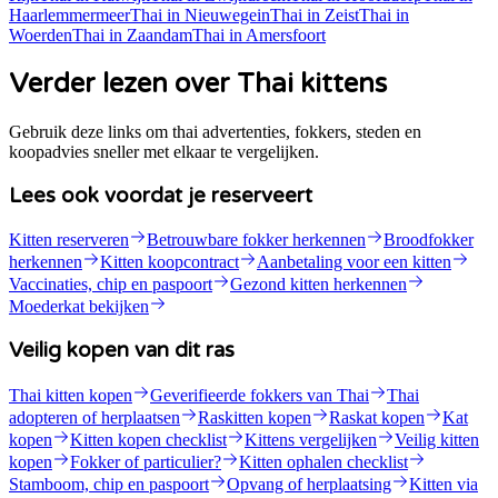
Haarlemmermeer
Thai
in
Nieuwegein
Thai
in
Zeist
Thai
in
Woerden
Thai
in
Zaandam
Thai
in
Amersfoort
Verder lezen over Thai kittens
Gebruik deze links om thai advertenties, fokkers, steden en
koopadvies sneller met elkaar te vergelijken.
Lees ook voordat je reserveert
Kitten reserveren
Betrouwbare fokker herkennen
Broodfokker
herkennen
Kitten koopcontract
Aanbetaling voor een kitten
Vaccinaties, chip en paspoort
Gezond kitten herkennen
Moederkat bekijken
Veilig kopen van dit ras
Thai kitten kopen
Geverifieerde fokkers van Thai
Thai
adopteren of herplaatsen
Raskitten kopen
Raskat kopen
Kat
kopen
Kitten kopen checklist
Kittens vergelijken
Veilig kitten
kopen
Fokker of particulier?
Kitten ophalen checklist
Stamboom, chip en paspoort
Opvang of herplaatsing
Kitten via