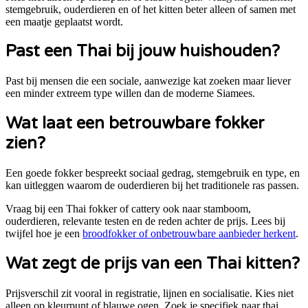
stemgebruik, ouderdieren en of het kitten beter alleen of samen met
een maatje geplaatst wordt.
Past een
Thai
bij jouw huishouden?
Past bij mensen die een sociale, aanwezige kat zoeken maar liever
een minder extreem type willen dan de moderne Siamees.
Wat laat een betrouwbare fokker
zien?
Een goede fokker bespreekt sociaal gedrag, stemgebruik en type, en
kan uitleggen waarom de ouderdieren bij het traditionele ras passen.
Vraag bij een
Thai
fokker of cattery ook naar stamboom,
ouderdieren, relevante testen en de reden achter de prijs. Lees bij
twijfel hoe je een
broodfokker of onbetrouwbare aanbieder herkent
.
Wat zegt de prijs van een
Thai
kitten?
Prijsverschil zit vooral in registratie, lijnen en socialisatie. Kies niet
alleen op kleurpunt of blauwe ogen.
Zoek je specifiek naar
thai