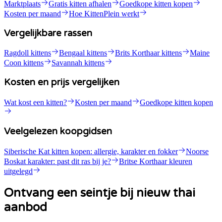
Marktplaats
Gratis kitten afhalen
Goedkope kitten kopen
Kosten per maand
Hoe KittenPlein werkt
Vergelijkbare rassen
Ragdoll kittens
Bengaal kittens
Brits Korthaar kittens
Maine
Coon kittens
Savannah kittens
Kosten en prijs vergelijken
Wat kost een kitten?
Kosten per maand
Goedkope kitten kopen
Veelgelezen koopgidsen
Siberische Kat kitten kopen: allergie, karakter en fokker
Noorse
Boskat karakter: past dit ras bij je?
Britse Korthaar kleuren
uitgelegd
Ontvang een seintje bij nieuw thai
aanbod