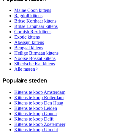
Maine Coon
kittens
Ragdoll
kittens
Britse Korthaar
kittens
Britse Langhaar
kittens
Cornish Rex
kittens
Exotic
kittens
Abessijn
kittens
Bengaal
kittens
Heilige Birmaan
kittens
Noorse Boskat
kittens
Siberische Kat
kittens
Alle rassen
Populaire steden
Kittens te koop
Amsterdam
Kittens te koop
Rotterdam
Kittens te koop
Den Haag
Kittens te koop
Leiden
Kittens te koop
Gouda
Kittens te koop
Delft
Kittens te koop
Zoetermeer
Kittens te koop
Utrecht