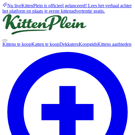
Nu live
KittenPlein is officieel gelanceerd! Lees het verhaal achter
het platform en plaats je eerste kittenadvertentie gratis.
Kittens te koop
Katten te koop
Dekkaters
Koopgids
Kittens aanbieden