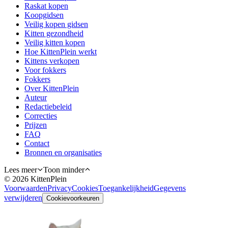
Raskat kopen
Koopgidsen
Veilig kopen gidsen
Kitten gezondheid
Veilig kitten kopen
Hoe KittenPlein werkt
Kittens verkopen
Voor fokkers
Fokkers
Over KittenPlein
Auteur
Redactiebeleid
Correcties
Prijzen
FAQ
Contact
Bronnen en organisaties
Lees meer
Toon minder
©
2026
KittenPlein
Voorwaarden
Privacy
Cookies
Toegankelijkheid
Gegevens
verwijderen
Cookievoorkeuren