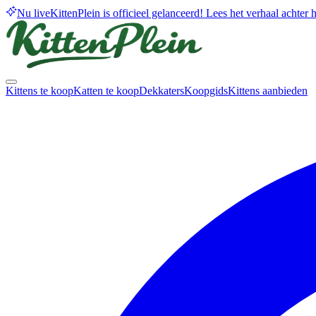
Nu live
KittenPlein is officieel gelanceerd! Lees het verhaal achter he
Kittens te koop
Katten te koop
Dekkaters
Koopgids
Kittens aanbieden