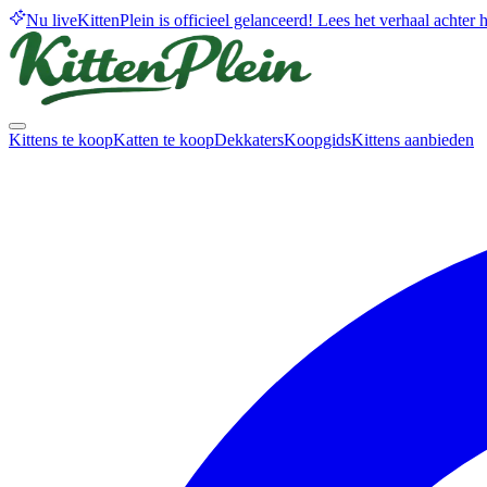
Nu live
KittenPlein is officieel gelanceerd! Lees het verhaal achter he
Kittens te koop
Katten te koop
Dekkaters
Koopgids
Kittens aanbieden