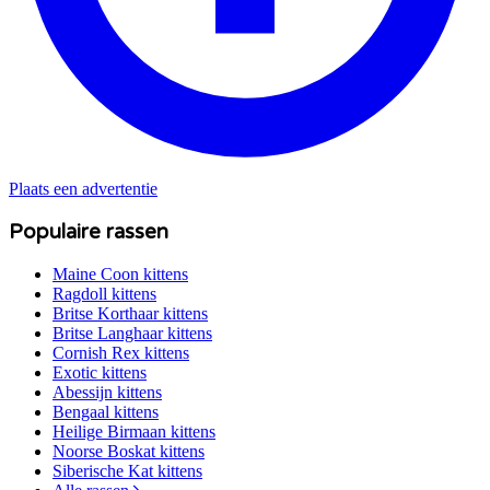
Plaats een advertentie
Populaire rassen
Maine Coon
kittens
Ragdoll
kittens
Britse Korthaar
kittens
Britse Langhaar
kittens
Cornish Rex
kittens
Exotic
kittens
Abessijn
kittens
Bengaal
kittens
Heilige Birmaan
kittens
Noorse Boskat
kittens
Siberische Kat
kittens