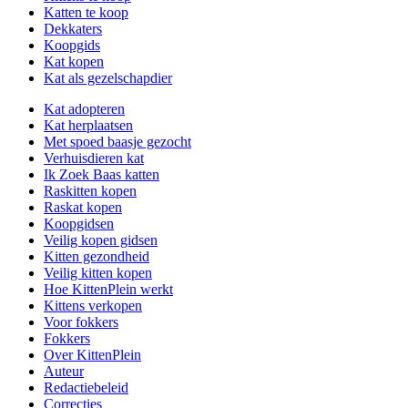
Katten te koop
Dekkaters
Koopgids
Kat kopen
Kat als gezelschapdier
Kat adopteren
Kat herplaatsen
Met spoed baasje gezocht
Verhuisdieren kat
Ik Zoek Baas katten
Raskitten kopen
Raskat kopen
Koopgidsen
Veilig kopen gidsen
Kitten gezondheid
Veilig kitten kopen
Hoe KittenPlein werkt
Kittens verkopen
Voor fokkers
Fokkers
Over KittenPlein
Auteur
Redactiebeleid
Correcties