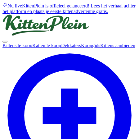
Nu live
KittenPlein is officieel gelanceerd! Lees het verhaal achter
het platform en plaats je eerste kittenadvertentie gratis.
Kittens te koop
Katten te koop
Dekkaters
Koopgids
Kittens aanbieden