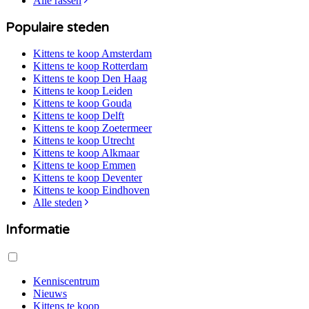
Alle rassen
Populaire steden
Kittens te koop
Amsterdam
Kittens te koop
Rotterdam
Kittens te koop
Den Haag
Kittens te koop
Leiden
Kittens te koop
Gouda
Kittens te koop
Delft
Kittens te koop
Zoetermeer
Kittens te koop
Utrecht
Kittens te koop
Alkmaar
Kittens te koop
Emmen
Kittens te koop
Deventer
Kittens te koop
Eindhoven
Alle steden
Informatie
Kenniscentrum
Nieuws
Kittens te koop