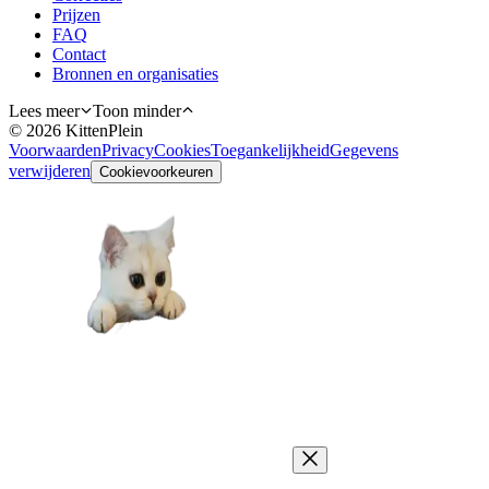
Prijzen
FAQ
Contact
Bronnen en organisaties
Lees meer
Toon minder
©
2026
KittenPlein
Voorwaarden
Privacy
Cookies
Toegankelijkheid
Gegevens
verwijderen
Cookievoorkeuren