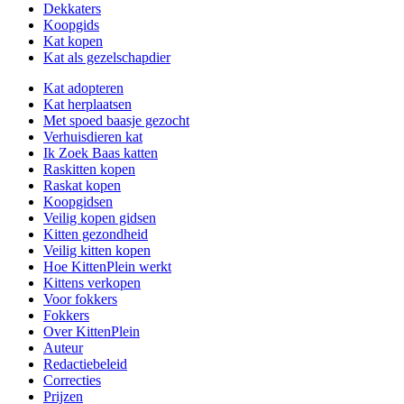
Dekkaters
Koopgids
Kat kopen
Kat als gezelschapdier
Kat adopteren
Kat herplaatsen
Met spoed baasje gezocht
Verhuisdieren kat
Ik Zoek Baas katten
Raskitten kopen
Raskat kopen
Koopgidsen
Veilig kopen gidsen
Kitten gezondheid
Veilig kitten kopen
Hoe KittenPlein werkt
Kittens verkopen
Voor fokkers
Fokkers
Over KittenPlein
Auteur
Redactiebeleid
Correcties
Prijzen