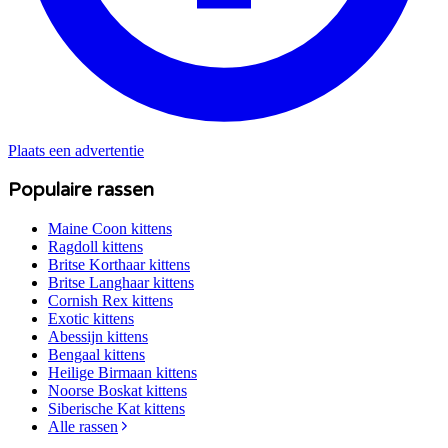
Plaats een advertentie
Populaire rassen
Maine Coon
kittens
Ragdoll
kittens
Britse Korthaar
kittens
Britse Langhaar
kittens
Cornish Rex
kittens
Exotic
kittens
Abessijn
kittens
Bengaal
kittens
Heilige Birmaan
kittens
Noorse Boskat
kittens
Siberische Kat
kittens
Alle rassen