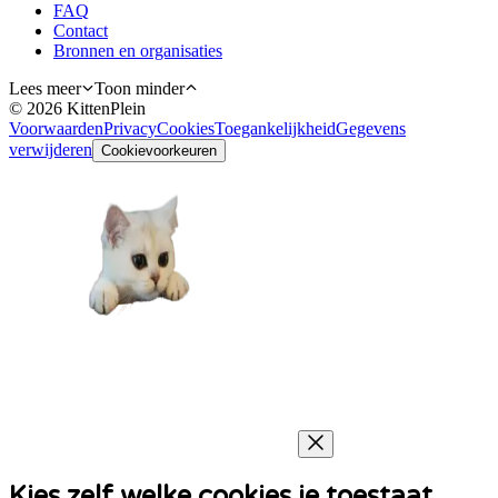
FAQ
Contact
Bronnen en organisaties
Lees meer
Toon minder
©
2026
KittenPlein
Voorwaarden
Privacy
Cookies
Toegankelijkheid
Gegevens
verwijderen
Cookievoorkeuren
Kies zelf welke cookies je toestaat