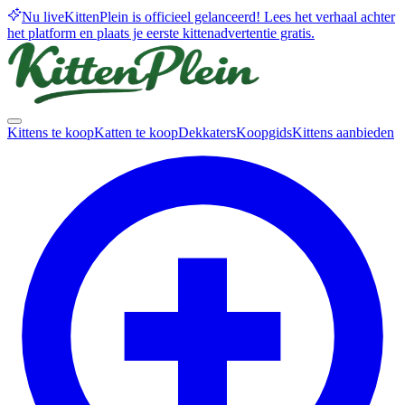
Nu live
KittenPlein is officieel gelanceerd! Lees het verhaal achter
het platform en plaats je eerste kittenadvertentie gratis.
Kittens te koop
Katten te koop
Dekkaters
Koopgids
Kittens aanbieden