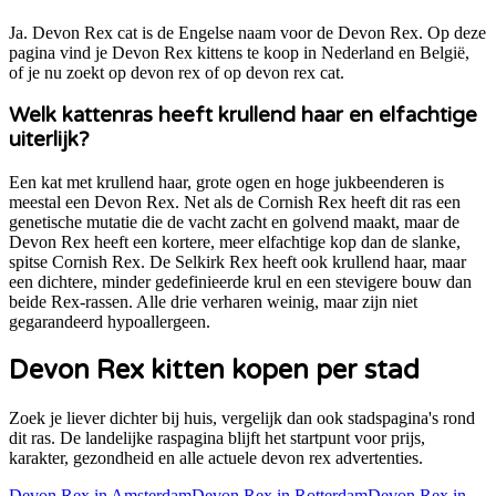
Ja. Devon Rex cat is de Engelse naam voor de Devon Rex. Op deze
pagina vind je Devon Rex kittens te koop in Nederland en België,
of je nu zoekt op devon rex of op devon rex cat.
Welk kattenras heeft krullend haar en elfachtige
uiterlijk?
Een kat met krullend haar, grote ogen en hoge jukbeenderen is
meestal een Devon Rex. Net als de Cornish Rex heeft dit ras een
genetische mutatie die de vacht zacht en golvend maakt, maar de
Devon Rex heeft een kortere, meer elfachtige kop dan de slanke,
spitse Cornish Rex. De Selkirk Rex heeft ook krullend haar, maar
een dichtere, minder gedefinieerde krul en een stevigere bouw dan
beide Rex-rassen. Alle drie verharen weinig, maar zijn niet
gegarandeerd hypoallergeen.
Devon Rex
kitten kopen per stad
Zoek je liever dichter bij huis, vergelijk dan ook stadspagina's rond
dit ras. De landelijke raspagina blijft het startpunt voor prijs,
karakter, gezondheid en alle actuele
devon rex
advertenties.
Devon Rex
in
Amsterdam
Devon Rex
in
Rotterdam
Devon Rex
in