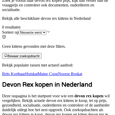
Zoek je vooral naar
devon rex kopen prijs
, kijk dan verder dan de
vraagprijs en controleer ook documenten, ouderdieren en
socialisatie.
Bekijk alle beschikbare devon rex kittens in Nederland
0
resultaten
Sorteer op
Geen kittens gevonden met deze filters.
Bewaar zoekopdracht
Bekijk populaire rassen met actueel aanbod:
Brits Korthaar
Huiskat
Maine Coon
Noorse Boskat
Devon Rex
kopen in Nederland
Deze raspagina is het startpunt voor wie een
devon rex kopen
wil
vergelijken. Bekijk actuele
devon rex
kittens te koop, let op prijs,
gezondheid, socialisatie, ouderdieren en controleer of de aanbieder
duidelijk uitlegt hoe het nest opgroeit. Ook zoekopdrachten als
devon rex kittens te koop, devon rex kopen en kitten devon rex te