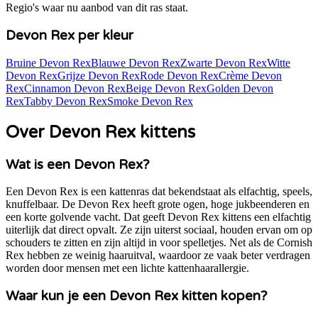
Regio's waar nu aanbod van dit ras staat.
Devon Rex per kleur
Bruine Devon Rex
Blauwe Devon Rex
Zwarte Devon Rex
Witte
Devon Rex
Grijze Devon Rex
Rode Devon Rex
Crème Devon
Rex
Cinnamon Devon Rex
Beige Devon Rex
Golden Devon
Rex
Tabby Devon Rex
Smoke Devon Rex
Over Devon Rex kittens
Wat is een Devon Rex?
Een Devon Rex is een kattenras dat bekendstaat als elfachtig, speels,
knuffelbaar. De Devon Rex heeft grote ogen, hoge jukbeenderen en
een korte golvende vacht. Dat geeft Devon Rex kittens een elfachtig
uiterlijk dat direct opvalt. Ze zijn uiterst sociaal, houden ervan om op
schouders te zitten en zijn altijd in voor spelletjes. Net als de Cornish
Rex hebben ze weinig haaruitval, waardoor ze vaak beter verdragen
worden door mensen met een lichte kattenhaarallergie.
Waar kun je een Devon Rex kitten kopen?