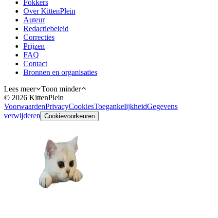
Fokkers
Over KittenPlein
Auteur
Redactiebeleid
Correcties
Prijzen
FAQ
Contact
Bronnen en organisaties
Lees meer
Toon minder
©
2026
KittenPlein
Voorwaarden
Privacy
Cookies
Toegankelijkheid
Gegevens
verwijderen
Cookievoorkeuren