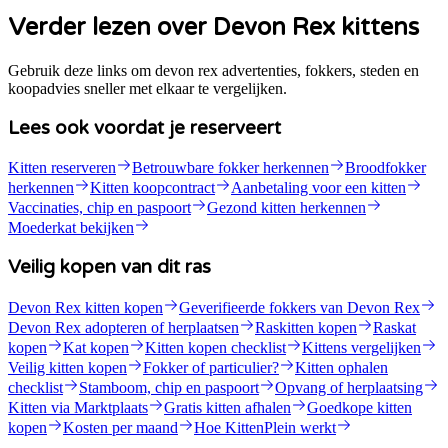
Verder lezen over Devon Rex kittens
Gebruik deze links om devon rex advertenties, fokkers, steden en
koopadvies sneller met elkaar te vergelijken.
Lees ook voordat je reserveert
Kitten reserveren
Betrouwbare fokker herkennen
Broodfokker
herkennen
Kitten koopcontract
Aanbetaling voor een kitten
Vaccinaties, chip en paspoort
Gezond kitten herkennen
Moederkat bekijken
Veilig kopen van dit ras
Devon Rex kitten kopen
Geverifieerde fokkers van Devon Rex
Devon Rex adopteren of herplaatsen
Raskitten kopen
Raskat
kopen
Kat kopen
Kitten kopen checklist
Kittens vergelijken
Veilig kitten kopen
Fokker of particulier?
Kitten ophalen
checklist
Stamboom, chip en paspoort
Opvang of herplaatsing
Kitten via Marktplaats
Gratis kitten afhalen
Goedkope kitten
kopen
Kosten per maand
Hoe KittenPlein werkt