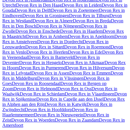
Utrecht
Devon Rex
in
Den Haag
Devon Rex
in
Leiden
Devon Rex
in
Gouda
Devon Rex
in
Delft
Devon Rex
in
Zoetermeer
Devon Rex
in
Eindhoven
Devon Rex
in
Groningen
Devon Rex
in
Tilburg
Devon
Rex
in
Westland
Devon Rex
in
Almere
Devon Rex
in
Breda
Devon
Rex
in
Den Bosch
Devon Rex
in
Nijmegen
Devon Rex
in
Zwolle
Devon Rex
in
Enschede
Devon Rex
in
Haarlem
Devon Rex
in
Maastricht
Devon Rex
in
Arnhem
Devon Rex
in
Apeldoorn
Devon
Rex
in
Amstelveen
Devon Rex
in
Dordrecht
Devon Rex
in
Leeuwarden
Devon Rex
in
Sittard
Devon Rex
in
Roermond
Devon
Rex
in
Venlo
Devon Rex
in
Heerlen
Devon Rex
in
Ede
Devon Rex
in
Veenendaal
Devon Rex
in
Barneveld
Devon Rex
in
Deventer
Devon Rex
in
Hengelo
Devon Rex
in
Alkmaar
Devon Rex
in
Hoorn
Devon Rex
in
Purmerend
Devon Rex
in
Hilversum
Devon
Rex
in
Lelystad
Devon Rex
in
Assen
Devon Rex
in
Emmen
Devon
Rex
in
Middelburg
Devon Rex
in
Vlissingen
Devon Rex
in
Goes
Devon Rex
in
Roosendaal
Devon Rex
in
Bergen op
Zoom
Devon Rex
in
Helmond
Devon Rex
in
Oss
Devon Rex
in
Waalwijk
Devon Rex
in
Schiedam
Devon Rex
in
Vlaardingen
Devon
Rex
in
Spijkenisse
Devon Rex
in
Capelle aan den IJssel
Devon Rex
in
Alphen aan den Rijn
Devon Rex
in
Katwijk
Devon Rex
in
Zwijndrecht
Devon Rex
in
Hoofddorp
Devon Rex
in
Haarlemmermeer
Devon Rex
in
Nieuwegein
Devon Rex
in
Zeist
Devon Rex
in
Woerden
Devon Rex
in
Zaandam
Devon Rex
in
Amersfoort