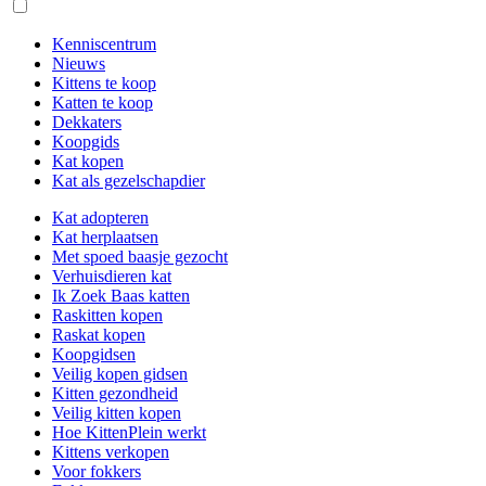
Kenniscentrum
Nieuws
Kittens te koop
Katten te koop
Dekkaters
Koopgids
Kat kopen
Kat als gezelschapdier
Kat adopteren
Kat herplaatsen
Met spoed baasje gezocht
Verhuisdieren kat
Ik Zoek Baas katten
Raskitten kopen
Raskat kopen
Koopgidsen
Veilig kopen gidsen
Kitten gezondheid
Veilig kitten kopen
Hoe KittenPlein werkt
Kittens verkopen
Voor fokkers