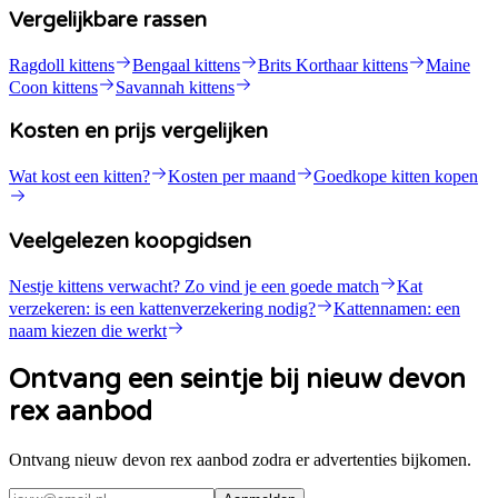
Vergelijkbare rassen
Ragdoll kittens
Bengaal kittens
Brits Korthaar kittens
Maine
Coon kittens
Savannah kittens
Kosten en prijs vergelijken
Wat kost een kitten?
Kosten per maand
Goedkope kitten kopen
Veelgelezen koopgidsen
Nestje kittens verwacht? Zo vind je een goede match
Kat
verzekeren: is een kattenverzekering nodig?
Kattennamen: een
naam kiezen die werkt
Ontvang een seintje bij nieuw devon
rex aanbod
Ontvang nieuw devon rex aanbod zodra er advertenties bijkomen.