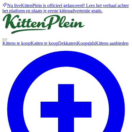
Nu live
KittenPlein is officieel gelanceerd! Lees het verhaal achter
het platform en plaats je eerste kittenadvertentie gratis.
Kittens te koop
Katten te koop
Dekkaters
Koopgids
Kittens aanbieden