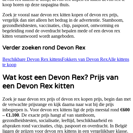
koop
horen op deze raspagina thuis.
Zoek je vooral naar
devon rex kitten kopen
of
devon rex prijs
,
vergelijk dan niet alleen het bedrag in de advertentie. Stamboom,
gezondheidstesten, vaccinaties, chip, paspoort, ontworming en
begeleiding rond de overdracht bepalen mede of een
devon rex
kitten verantwoord wordt aangeboden.
Verder zoeken rond
Devon Rex
Beschikbare
Devon Rex
kittens
Fokkers van
Devon Rex
Alle kittens
te koop
Wat kost een
Devon Rex
? Prijs van
een
Devon Rex
kitten
Zoek je naar
devon rex prijs of devon rex kopen prijs
, begin dan met
de verwachte prijsrange en kijk daarna naar wat bij die prijs
inbegrepen is. Voor
devon rex
kittens ligt de prijs meestal rond
€600
– €1.100
. De exacte prijs hangt af van stamboom,
gezondheidstesten, socialisatie, leeftijd, beschikbaarheid en
afspraken rond vaccinaties, chip, paspoort en overdracht. In België
liggen de prijzen voor
devon rex
kittens in een vergelijkbare klasse.