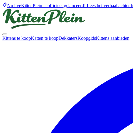
Nu live
KittenPlein is officieel gelanceerd! Lees het verhaal achter he
Kittens te koop
Katten te koop
Dekkaters
Koopgids
Kittens aanbieden