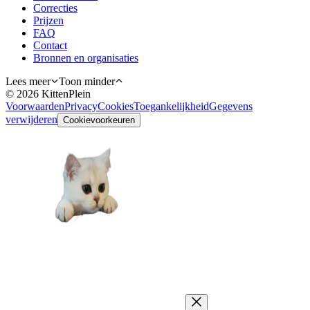
Correcties
Prijzen
FAQ
Contact
Bronnen en organisaties
Lees meer
Toon minder
©
2026
KittenPlein
Voorwaarden
Privacy
Cookies
Toegankelijkheid
Gegevens
verwijderen
Cookievoorkeuren