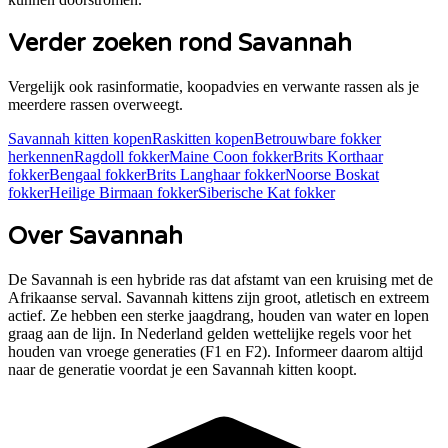
Verder zoeken rond
Savannah
Vergelijk ook rasinformatie, koopadvies en verwante rassen als je
meerdere rassen overweegt.
Savannah
kitten kopen
Raskitten kopen
Betrouwbare fokker
herkennen
Ragdoll
fokker
Maine Coon
fokker
Brits Korthaar
fokker
Bengaal
fokker
Brits Langhaar
fokker
Noorse Boskat
fokker
Heilige Birmaan
fokker
Siberische Kat
fokker
Over
Savannah
De Savannah is een hybride ras dat afstamt van een kruising met de
Afrikaanse serval. Savannah kittens zijn groot, atletisch en extreem
actief. Ze hebben een sterke jaagdrang, houden van water en lopen
graag aan de lijn. In Nederland gelden wettelijke regels voor het
houden van vroege generaties (F1 en F2). Informeer daarom altijd
naar de generatie voordat je een Savannah kitten koopt.