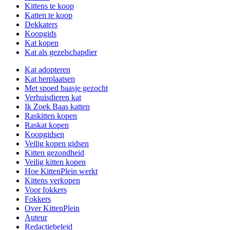
Kittens te koop
Katten te koop
Dekkaters
Koopgids
Kat kopen
Kat als gezelschapdier
Kat adopteren
Kat herplaatsen
Met spoed baasje gezocht
Verhuisdieren kat
Ik Zoek Baas katten
Raskitten kopen
Raskat kopen
Koopgidsen
Veilig kopen gidsen
Kitten gezondheid
Veilig kitten kopen
Hoe KittenPlein werkt
Kittens verkopen
Voor fokkers
Fokkers
Over KittenPlein
Auteur
Redactiebeleid