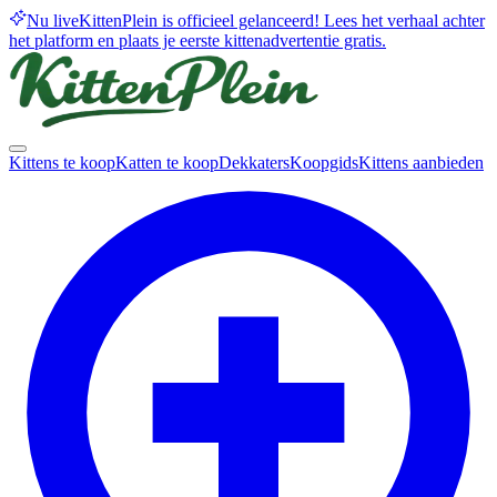
Nu live
KittenPlein is officieel gelanceerd! Lees het verhaal achter
het platform en plaats je eerste kittenadvertentie gratis.
Kittens te koop
Katten te koop
Dekkaters
Koopgids
Kittens aanbieden