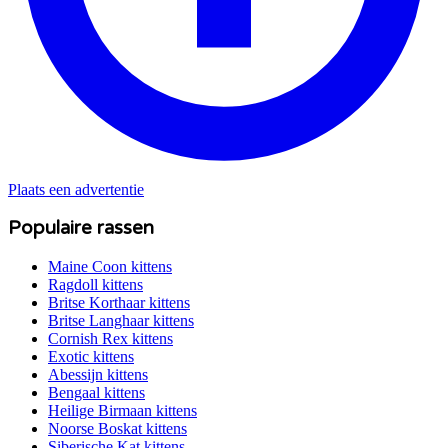
Plaats een advertentie
Populaire rassen
Maine Coon
kittens
Ragdoll
kittens
Britse Korthaar
kittens
Britse Langhaar
kittens
Cornish Rex
kittens
Exotic
kittens
Abessijn
kittens
Bengaal
kittens
Heilige Birmaan
kittens
Noorse Boskat
kittens
Siberische Kat
kittens