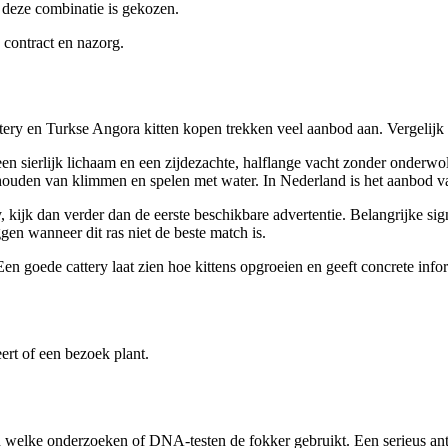
deze combinatie is gekozen.
, contract en nazorg.
tery en
Turkse Angora
kitten kopen trekken veel aanbod aan. Vergelijk
n sierlijk lichaam en een zijdezachte, halflange vacht zonder onderwol. 
houden van klimmen en spelen met water. In Nederland is het aanbod va
kijk dan verder dan de eerste beschikbare advertentie. Belangrijke sig
eggen wanneer dit ras niet de beste match is.
 Een goede cattery laat zien hoe kittens opgroeien en geeft concrete info
n
ert of een bezoek plant.
welke onderzoeken of DNA-testen de fokker gebruikt. Een serieus antwoo