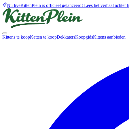
Nu live
KittenPlein is officieel gelanceerd! Lees het verhaal achter he
Kittens te koop
Katten te koop
Dekkaters
Koopgids
Kittens aanbieden