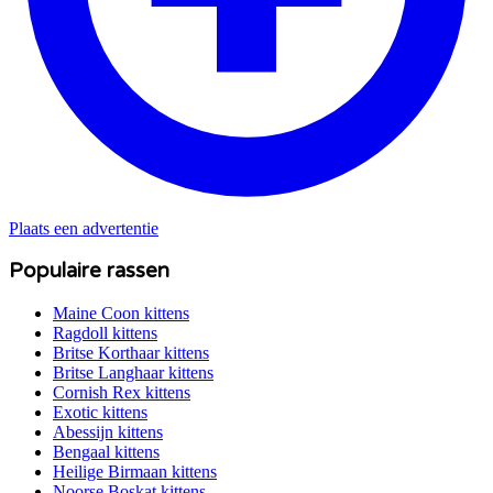
Plaats een advertentie
Populaire rassen
Maine Coon
kittens
Ragdoll
kittens
Britse Korthaar
kittens
Britse Langhaar
kittens
Cornish Rex
kittens
Exotic
kittens
Abessijn
kittens
Bengaal
kittens
Heilige Birmaan
kittens
Noorse Boskat
kittens