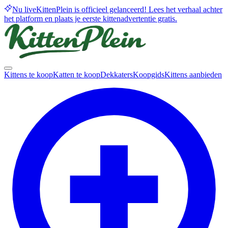
Nu live
KittenPlein is officieel gelanceerd! Lees het verhaal achter
het platform en plaats je eerste kittenadvertentie gratis.
Kittens te koop
Katten te koop
Dekkaters
Koopgids
Kittens aanbieden