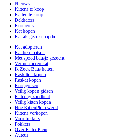
Nieuws
Kittens te koop
Katten te koop
Dekkaters
Koopgids
Kat kopen
Kat als gezelschapdier
Kat adopteren
Kat herplaatsen
Met spoed baasje gezocht
Verhuisdieren kat
Ik Zoek Baas katten
Raskitten kopen
Raskat kopen
Koopgidsen
Veilig kopen gidsen
Kitten gezondheid
Veilig kitten kopen
Hoe KittenPlein werkt
Kittens verkopen
Voor fokkers
Fokkers
Over KittenPlein
Auteur