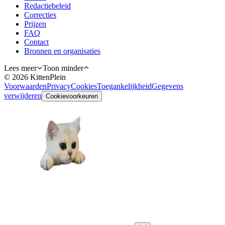
Redactiebeleid
Correcties
Prijzen
FAQ
Contact
Bronnen en organisaties
Lees meer
Toon minder
©
2026
KittenPlein
Voorwaarden
Privacy
Cookies
Toegankelijkheid
Gegevens
verwijderen
Cookievoorkeuren