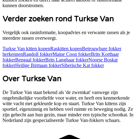
kunnen doorstromen.
Verder zoeken rond
Turkse Van
Vergelijk ook rasinformatie, koopadvies en verwante rassen als je
meerdere rassen overweegt.
Turkse Van
kitten kopen
Raskitten kopen
Betrouwbare fokker
herkennen
Ragdoll
fokker
Maine Coon
fokker
Brits Korthaar
fokker
Bengaal
fokker
Brits Langhaar
fokker
Noorse Boskat
fokker
Heilige Birmaan
fokker
Siberische Kat
fokker
Over
Turkse Van
De Turkse Van staat bekend als 'de zwemkat' vanwege zijn
ongebruikelijke voorliefde voor water, en heeft een kenmerkende
witte vacht met gekleurde kop en staart. Turkse Van kittens zijn
sportief, eigenzinnig en hebben veel ruimte en beweging nodig. Ze
zijn gehecht aan hun gezin, maar minder een typische schootkat. In
Nederland zijn gespecialiseerde Turkse Van-fokkers schaars.