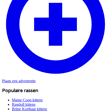
Plaats een advertentie
Populaire rassen
Maine Coon
kittens
Ragdoll
kittens
Britse Korthaar
kittens