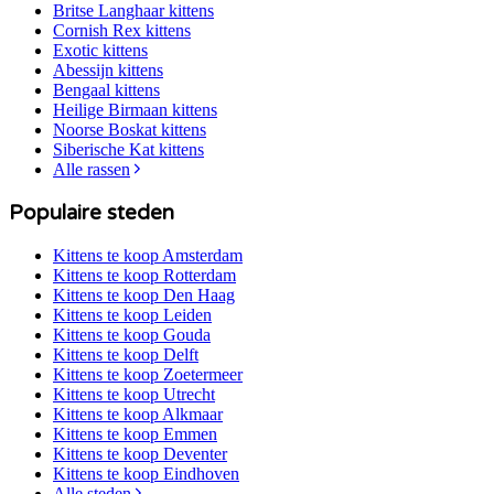
Britse Langhaar
kittens
Cornish Rex
kittens
Exotic
kittens
Abessijn
kittens
Bengaal
kittens
Heilige Birmaan
kittens
Noorse Boskat
kittens
Siberische Kat
kittens
Alle rassen
Populaire steden
Kittens te koop
Amsterdam
Kittens te koop
Rotterdam
Kittens te koop
Den Haag
Kittens te koop
Leiden
Kittens te koop
Gouda
Kittens te koop
Delft
Kittens te koop
Zoetermeer
Kittens te koop
Utrecht
Kittens te koop
Alkmaar
Kittens te koop
Emmen
Kittens te koop
Deventer
Kittens te koop
Eindhoven
Alle steden