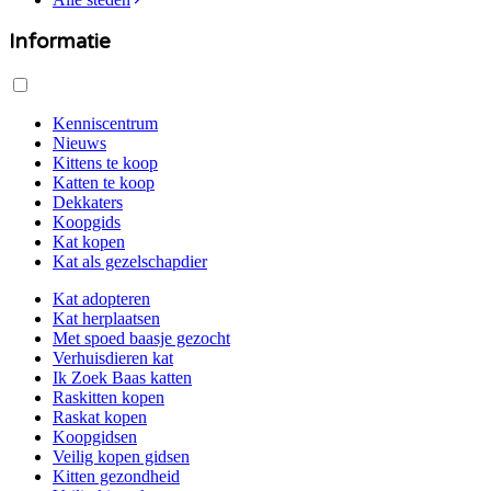
Informatie
Kenniscentrum
Nieuws
Kittens te koop
Katten te koop
Dekkaters
Koopgids
Kat kopen
Kat als gezelschapdier
Kat adopteren
Kat herplaatsen
Met spoed baasje gezocht
Verhuisdieren kat
Ik Zoek Baas katten
Raskitten kopen
Raskat kopen
Koopgidsen
Veilig kopen gidsen
Kitten gezondheid