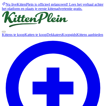
Nu live
KittenPlein is officieel gelanceerd! Lees het verhaal achter
het platform en plaats je eerste kittenadvertentie gratis.
Kittens te koop
Katten te koop
Dekkaters
Koopgids
Kittens aanbieden