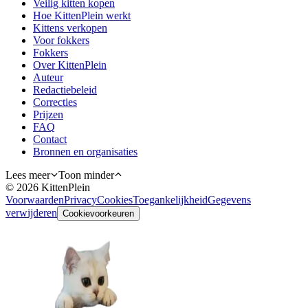
Veilig kitten kopen
Hoe KittenPlein werkt
Kittens verkopen
Voor fokkers
Fokkers
Over KittenPlein
Auteur
Redactiebeleid
Correcties
Prijzen
FAQ
Contact
Bronnen en organisaties
Lees meer
Toon minder
©
2026
KittenPlein
Voorwaarden
Privacy
Cookies
Toegankelijkheid
Gegevens
verwijderen
Cookievoorkeuren