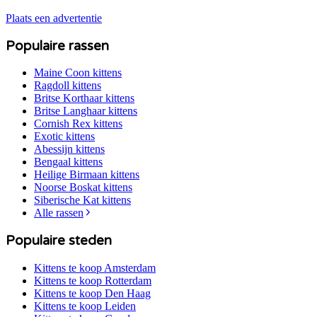
Plaats een advertentie
Populaire rassen
Maine Coon
kittens
Ragdoll
kittens
Britse Korthaar
kittens
Britse Langhaar
kittens
Cornish Rex
kittens
Exotic
kittens
Abessijn
kittens
Bengaal
kittens
Heilige Birmaan
kittens
Noorse Boskat
kittens
Siberische Kat
kittens
Alle rassen
Populaire steden
Kittens te koop
Amsterdam
Kittens te koop
Rotterdam
Kittens te koop
Den Haag
Kittens te koop
Leiden