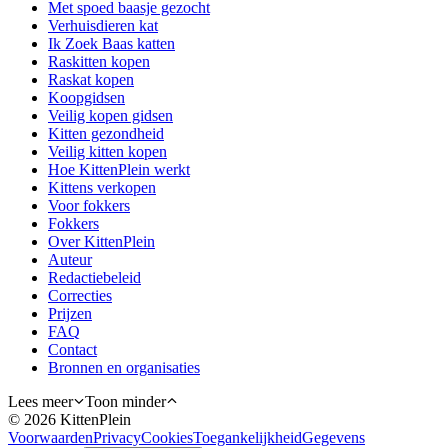
Met spoed baasje gezocht
Verhuisdieren kat
Ik Zoek Baas katten
Raskitten kopen
Raskat kopen
Koopgidsen
Veilig kopen gidsen
Kitten gezondheid
Veilig kitten kopen
Hoe KittenPlein werkt
Kittens verkopen
Voor fokkers
Fokkers
Over KittenPlein
Auteur
Redactiebeleid
Correcties
Prijzen
FAQ
Contact
Bronnen en organisaties
Lees meer
Toon minder
©
2026
KittenPlein
Voorwaarden
Privacy
Cookies
Toegankelijkheid
Gegevens