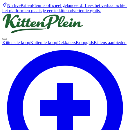
Nu live
KittenPlein is officieel gelanceerd! Lees het verhaal achter
het platform en plaats je eerste kittenadvertentie gratis.
Kittens te koop
Katten te koop
Dekkaters
Koopgids
Kittens aanbieden