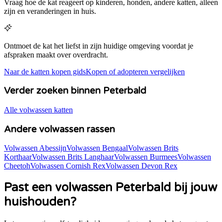
Vraag hoe de kat reageert op kinderen, honden, andere katten, alleen
zijn en veranderingen in huis.
Ontmoet de kat het liefst in zijn huidige omgeving voordat je
afspraken maakt over overdracht.
Naar de katten kopen gids
Kopen of adopteren vergelijken
Verder zoeken binnen Peterbald
Alle volwassen katten
Andere volwassen rassen
Volwassen Abessijn
Volwassen Bengaal
Volwassen Brits
Korthaar
Volwassen Brits Langhaar
Volwassen Burmees
Volwassen
Cheetoh
Volwassen Cornish Rex
Volwassen Devon Rex
Past een volwassen
Peterbald
bij jouw
huishouden?