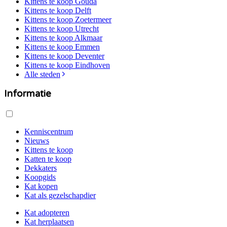
Kittens te koop
Gouda
Kittens te koop
Delft
Kittens te koop
Zoetermeer
Kittens te koop
Utrecht
Kittens te koop
Alkmaar
Kittens te koop
Emmen
Kittens te koop
Deventer
Kittens te koop
Eindhoven
Alle steden
Informatie
Kenniscentrum
Nieuws
Kittens te koop
Katten te koop
Dekkaters
Koopgids
Kat kopen
Kat als gezelschapdier
Kat adopteren
Kat herplaatsen