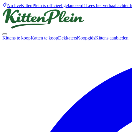
Nu live
KittenPlein is officieel gelanceerd! Lees het verhaal achter he
Kittens te koop
Katten te koop
Dekkaters
Koopgids
Kittens aanbieden